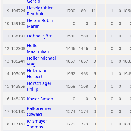
Gerald
Haselgrübler
9
104724
1790
1801
-11
1
0
186
Reinhold
Herain Robin
10
139100
0
0
0
0
0
Marlin
11
138191
Höhne Björn
1580
1580
0
0
0
Höller
12
122308
1446
1446
0
0
0
Maximilian
Höller Michael
13
105241
1857
1857
0
0
0
188
Mag.
Holzmann
14
105499
1962
1968
-6
1
0
194
Herbert
Hörschläger
15
143859
1568
1568
0
0
0
Philip
16
148439
Kaiser Simon
0
0
0
0
0
Kalkbrenner
17
106185
1574
1574
0
0
0
Oswald
Krismayer
18
117161
1779
1779
0
0
0
188
Thomas