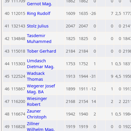
39
111709
1862
1862
0
0
0
Gernot Mag.
40
112015
Ring Rudolf
1609
1635
-26
7
2,5
177
41
132143
Stolz Julius
2047
2047
0
0
0
214
Tasdemir
42
134848
1825
1825
0
0
0
184
Muhammed
43
115018
Tober Gerhard
2184
2184
0
0
0
219
Umdasch
44
115303
1753
1752
1
1
0,5
183
Dietmar Mag.
Wadsack
45
122524
1913
1944
-31
9
4,5
195
Thomas
Wegerer Josef
46
115867
1899
1911
-12
1
0
191
Mag. BA
Wiesinger
47
116200
2168
2154
14
2
2
221
Robert
Zauner
48
116674
1942
1940
2
1
0,5
198
Christoph
Zillner
49
116828
1919
1919
0
0
0
192
Wilhelm Mag.