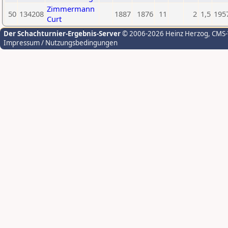
Zimmermann
50
134208
1887
1876
11
2
1,5
195
Curt
Der Schachturnier-Ergebnis-Server
© 2006-2026 Heinz Herzog
, CMS
Impressum / Nutzungsbedingungen