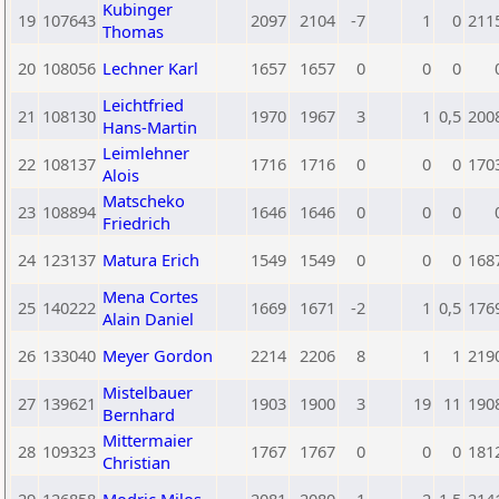
Kubinger
19
107643
2097
2104
-7
1
0
211
Thomas
20
108056
Lechner Karl
1657
1657
0
0
0
Leichtfried
21
108130
1970
1967
3
1
0,5
200
Hans-Martin
Leimlehner
22
108137
1716
1716
0
0
0
170
Alois
Matscheko
23
108894
1646
1646
0
0
0
Friedrich
24
123137
Matura Erich
1549
1549
0
0
0
168
Mena Cortes
25
140222
1669
1671
-2
1
0,5
176
Alain Daniel
26
133040
Meyer Gordon
2214
2206
8
1
1
219
Mistelbauer
27
139621
1903
1900
3
19
11
190
Bernhard
Mittermaier
28
109323
1767
1767
0
0
0
181
Christian