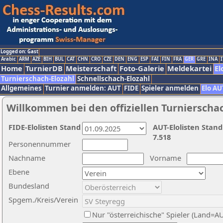
Logged on: Gast
Arabic
ARM
AZE
BIH
BUL
CAT
CHN
CRO
CZE
DEN
ENG
ESP
FAI
FIN
FRA
GER
GRE
INA
I
Home
TurnierDB
Meisterschaft
Foto-Galerie
Meldekartei
El
Turnierschach-Elozahl
Schnellschach-Elozahl
Allgemeines
Turnier anmelden: AUT
FIDE
Spieler anmelden
Elo AU
Willkommen bei den offiziellen Turnierscha
FIDE-Elolisten Stand
AUT-Elolisten Stand
7.518
Personennummer
Nachname
Vorname
Ebene
Bundesland
Spgem./Kreis/Verein
Nur "österreichische" Spieler (Land=A