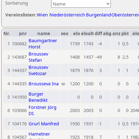
Sortierung
Vereinslisten:
Wien
Niederösterreich
Burgenland
Oberösterrei
Nr.
pnr
name
sex
elo
eloalt
diff
abg
anz
pkt
elo
Baumgartner
1
100682
1739
1743
-4
1
0,5
Horst
Broussev
2
143687
1408
1457
-49
8
2,5
Stefan
Broussev
3
144337
1879
1876
3
1
1
Svetozar
4
144335
Brousseva Ina
w
1200
1200
0
0
0
Burger
5
141950
0
0
0
0
0
Benedikt
Forstner Jörg
6
103066
2003
2003
0
0
0
204
DI.
7
104176
Grurl Manfred
1930
1931
-1
1
0,5
197
Hametner
8
104567
1925
1918
7
1
1
198