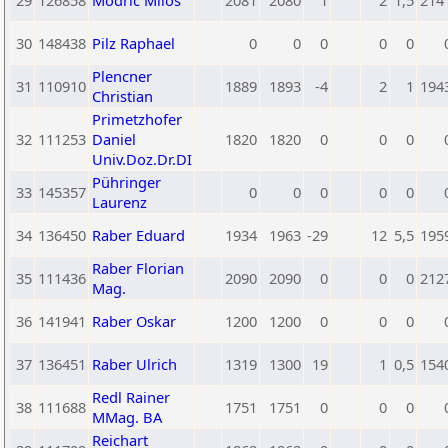
29
126858
Modric Milos
2081
2080
1
2
1,5
214
30
148438
Pilz Raphael
0
0
0
0
0
Plencner
31
110910
1889
1893
-4
2
1
194
Christian
Primetzhofer
32
111253
Daniel
1820
1820
0
0
0
Univ.Doz.Dr.DI
Pühringer
33
145357
0
0
0
0
0
Laurenz
34
136450
Raber Eduard
1934
1963
-29
12
5,5
195
Raber Florian
35
111436
2090
2090
0
0
0
212
Mag.
36
141941
Raber Oskar
1200
1200
0
0
0
37
136451
Raber Ulrich
1319
1300
19
1
0,5
154
Redl Rainer
38
111688
1751
1751
0
0
0
MMag. BA
Reichart