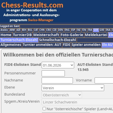
Logged on: Gast
Arabic
ARM
AZE
BIH
BUL
CAT
CHN
CRO
CZE
DEN
ENG
ESP
FAI
FIN
FRA
GER
GRE
INA
I
Home
TurnierDB
Meisterschaft
Foto-Galerie
Meldekartei
El
Turnierschach-Elozahl
Schnellschach-Elozahl
Allgemeines
Turnier anmelden: AUT
FIDE
Spieler anmelden
Elo AU
Willkommen bei den offiziellen Turnierscha
FIDE-Elolisten Stand
AUT-Elolisten Stand
13.945
Personennummer
Nachname
Vorname
Ebene
Bundesland
Spgem./Kreis/Verein
Nur "österreichische" Spieler (Land=A