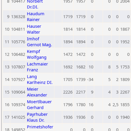
8
104417
Norbert
1957
1957
0
0
0
2004
Dr.DI.
Haudum
9
136328
1719
1719
0
0
0
0
Rainer
Hauser
10
104811
1814
1814
0
0
0
1867
Walter
Imhof
11
105776
1894
1894
0
0
0
1952
Gernot Mag.
Kempf
12
106482
1472
1472
0
0
0
0
Wolfgang
Lachmaier
13
107807
1692
1682
10
8
5
1753
Franz
Lang
14
107927
1705
1739
-34
5
2
1809
Karlheinz DI.
Meier
15
109064
2226
2217
9
4
3
2267
Alexander
Moertlbauer
16
109374
1796
1780
16
4
2,5
1855
Gerhard
Payrhuber
17
141025
1936
1936
0
0
0
1940
Klaus Dr.
Primetshofer
18
149852
0
0
0
0
0
0