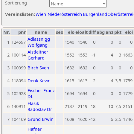
Sortierung
Vereinslisten:
Wien
Niederösterreich
Burgenland
Oberösterrei
Nr.
pnr
name
sex
elo
eloalt
diff
abg
anz
pkt
eloi
Adlassnigg
1
124597
1540
1540
0
0
0
0
Wolfgang
Aistleitner
2
100114
1552
1553
-1
4
3
1663
Gerhard
3
100999
Birch Sven
1632
1632
0
0
0
0
4
118094
Denk Kevin
1615
1613
2
4
3,5
1759
Fischer Franz
5
102928
1694
1694
0
0
0
1779
DI.
Flasik
6
140911
2137
2119
18
10
7,5
2151
Radoslav Dr.
7
104169
Grund Erwin
1608
1620
-12
6
2,5
1746
Hafner