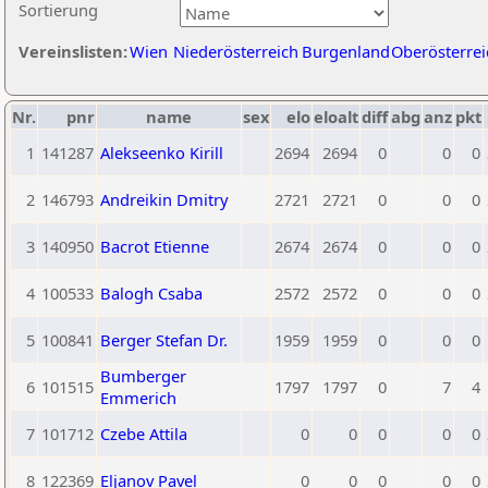
Sortierung
Vereinslisten:
Wien
Niederösterreich
Burgenland
Oberösterrei
Nr.
pnr
name
sex
elo
eloalt
diff
abg
anz
pkt
1
141287
Alekseenko Kirill
2694
2694
0
0
0
2
146793
Andreikin Dmitry
2721
2721
0
0
0
3
140950
Bacrot Etienne
2674
2674
0
0
0
4
100533
Balogh Csaba
2572
2572
0
0
0
5
100841
Berger Stefan Dr.
1959
1959
0
0
0
Bumberger
6
101515
1797
1797
0
7
4
Emmerich
7
101712
Czebe Attila
0
0
0
0
0
8
122369
Eljanov Pavel
0
0
0
0
0