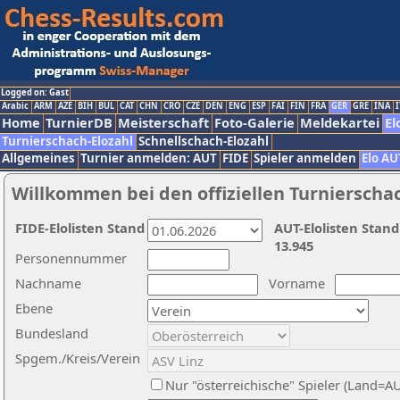
Logged on: Gast
Arabic
ARM
AZE
BIH
BUL
CAT
CHN
CRO
CZE
DEN
ENG
ESP
FAI
FIN
FRA
GER
GRE
INA
I
Home
TurnierDB
Meisterschaft
Foto-Galerie
Meldekartei
El
Turnierschach-Elozahl
Schnellschach-Elozahl
Allgemeines
Turnier anmelden: AUT
FIDE
Spieler anmelden
Elo AU
Willkommen bei den offiziellen Turnierscha
FIDE-Elolisten Stand
AUT-Elolisten Stand
13.945
Personennummer
Nachname
Vorname
Ebene
Bundesland
Spgem./Kreis/Verein
Nur "österreichische" Spieler (Land=A