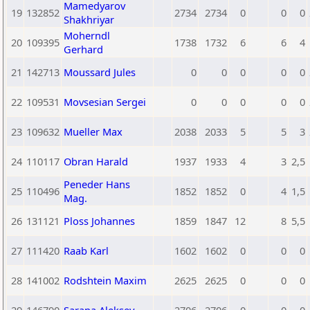
Mamedyarov
19
132852
2734
2734
0
0
0
Shakhriyar
Moherndl
20
109395
1738
1732
6
6
4
Gerhard
21
142713
Moussard Jules
0
0
0
0
0
22
109531
Movsesian Sergei
0
0
0
0
0
23
109632
Mueller Max
2038
2033
5
5
3
24
110117
Obran Harald
1937
1933
4
3
2,5
Peneder Hans
25
110496
1852
1852
0
4
1,5
Mag.
26
131121
Ploss Johannes
1859
1847
12
8
5,5
27
111420
Raab Karl
1602
1602
0
0
0
28
141002
Rodshtein Maxim
2625
2625
0
0
0