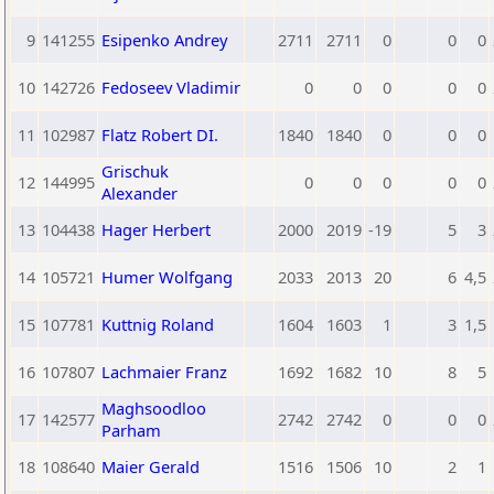
9
141255
Esipenko Andrey
2711
2711
0
0
0
10
142726
Fedoseev Vladimir
0
0
0
0
0
11
102987
Flatz Robert DI.
1840
1840
0
0
0
Grischuk
12
144995
0
0
0
0
0
Alexander
13
104438
Hager Herbert
2000
2019
-19
5
3
14
105721
Humer Wolfgang
2033
2013
20
6
4,5
15
107781
Kuttnig Roland
1604
1603
1
3
1,5
16
107807
Lachmaier Franz
1692
1682
10
8
5
Maghsoodloo
17
142577
2742
2742
0
0
0
Parham
18
108640
Maier Gerald
1516
1506
10
2
1