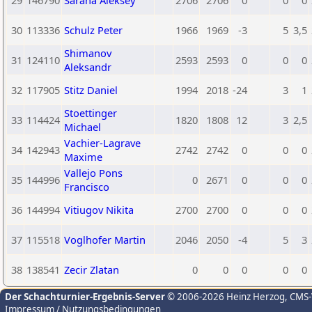
29
146790
Sarana Aleksey
2706
2706
0
0
0
30
113336
Schulz Peter
1966
1969
-3
5
3,5
Shimanov
31
124110
2593
2593
0
0
0
Aleksandr
32
117905
Stitz Daniel
1994
2018
-24
3
1
Stoettinger
33
114424
1820
1808
12
3
2,5
Michael
Vachier-Lagrave
34
142943
2742
2742
0
0
0
Maxime
Vallejo Pons
35
144996
0
2671
0
0
0
Francisco
36
144994
Vitiugov Nikita
2700
2700
0
0
0
37
115518
Voglhofer Martin
2046
2050
-4
5
3
38
138541
Zecir Zlatan
0
0
0
0
0
Der Schachturnier-Ergebnis-Server
© 2006-2026 Heinz Herzog
, CMS
Impressum / Nutzungsbedingungen