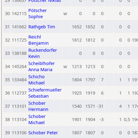
29
136637
Pötscher Niklas
0
0
0
0
0
Pötscher
30
142115
w
0
0
0
0
0
Sophie
31
141662
Rathgeb Tim
1652
1652
0
0
0
Reichl
32
111725
1812
1812
0
0
0
19
Benjamin
Ruckendorfer
33
138188
0
0
0
0
0
Kevin
Scheiblhofer
34
145264
w
1213
1213
0
0
0
Anna Maria
Schicho
35
133484
1804
1797
7
1
1
19
Michael
Schiefermueller
36
112737
1925
1919
6
1
1
19
Sebastian
Schober
37
113101
1540
1571
-31
4
1
17
Hermann
Schober
38
113104
1901
1904
-3
1
0,5
19
Michael
39
113106
Schober Peter
1807
1807
0
0
0
18