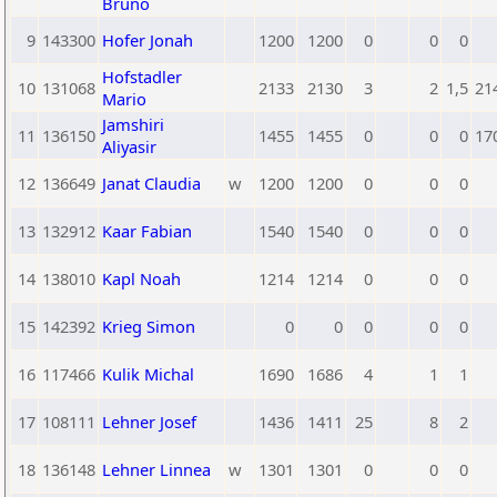
Bruno
9
143300
Hofer Jonah
1200
1200
0
0
0
Hofstadler
10
131068
2133
2130
3
2
1,5
21
Mario
Jamshiri
11
136150
1455
1455
0
0
0
17
Aliyasir
12
136649
Janat Claudia
w
1200
1200
0
0
0
13
132912
Kaar Fabian
1540
1540
0
0
0
14
138010
Kapl Noah
1214
1214
0
0
0
15
142392
Krieg Simon
0
0
0
0
0
16
117466
Kulik Michal
1690
1686
4
1
1
17
108111
Lehner Josef
1436
1411
25
8
2
18
136148
Lehner Linnea
w
1301
1301
0
0
0