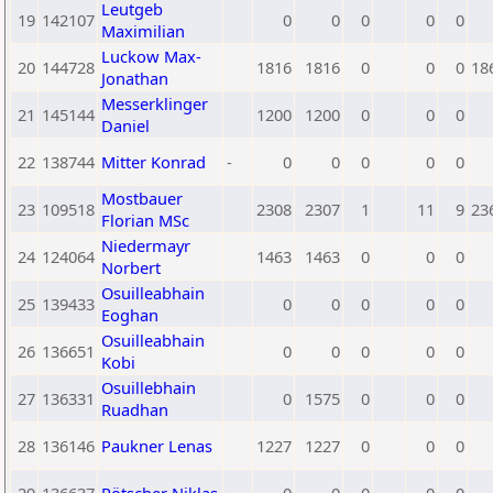
Leutgeb
19
142107
0
0
0
0
0
Maximilian
Luckow Max-
20
144728
1816
1816
0
0
0
18
Jonathan
Messerklinger
21
145144
1200
1200
0
0
0
Daniel
22
138744
Mitter Konrad
-
0
0
0
0
0
Mostbauer
23
109518
2308
2307
1
11
9
23
Florian MSc
Niedermayr
24
124064
1463
1463
0
0
0
Norbert
Osuilleabhain
25
139433
0
0
0
0
0
Eoghan
Osuilleabhain
26
136651
0
0
0
0
0
Kobi
Osuillebhain
27
136331
0
1575
0
0
0
Ruadhan
28
136146
Paukner Lenas
1227
1227
0
0
0