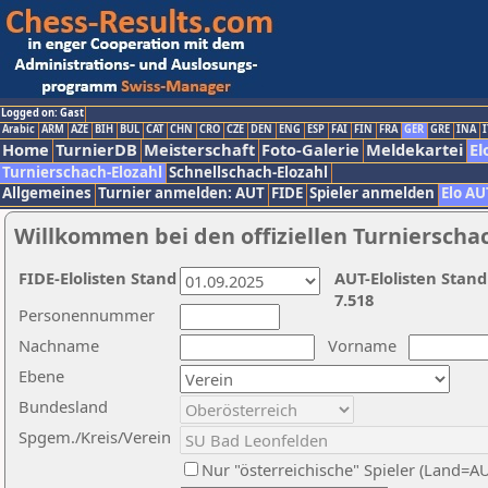
Logged on: Gast
Arabic
ARM
AZE
BIH
BUL
CAT
CHN
CRO
CZE
DEN
ENG
ESP
FAI
FIN
FRA
GER
GRE
INA
I
Home
TurnierDB
Meisterschaft
Foto-Galerie
Meldekartei
El
Turnierschach-Elozahl
Schnellschach-Elozahl
Allgemeines
Turnier anmelden: AUT
FIDE
Spieler anmelden
Elo AU
Willkommen bei den offiziellen Turnierscha
FIDE-Elolisten Stand
AUT-Elolisten Stand
7.518
Personennummer
Nachname
Vorname
Ebene
Bundesland
Spgem./Kreis/Verein
Nur "österreichische" Spieler (Land=A