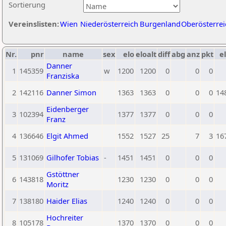
Sortierung
Vereinslisten:
Wien
Niederösterreich
Burgenland
Oberösterrei
Nr.
pnr
name
sex
elo
eloalt
diff
abg
anz
pkt
el
Danner
1
145359
w
1200
1200
0
0
0
Franziska
2
142116
Danner Simon
1363
1363
0
0
0
14
Eidenberger
3
102394
1377
1377
0
0
0
Franz
4
136646
Elgit Ahmed
1552
1527
25
7
3
16
5
131069
Gilhofer Tobias
-
1451
1451
0
0
0
Gstöttner
6
143818
1230
1230
0
0
0
Moritz
7
138180
Haider Elias
1240
1240
0
0
0
Hochreiter
8
105178
1370
1370
0
0
0