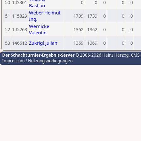
50
143301
0
0
0
0
0
Bastian
Weber Helmut
51
115829
1739
1739
0
0
0
Ing.
Wernicke
52
145263
1362
1362
0
0
0
Valentin
53
146612
Zukrigl Julian
1369
1369
0
0
0
Der Schachturnier-Ergebnis-Server
© 2006-2026 Heinz Herzog
, CMS
Impressum / Nutzungsbedingungen