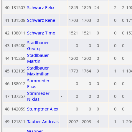
40
131507
Schwarz Felix
1849
1825
24
2
2
19
41
131508
Schwarz Rene
1703
1703
0
0
0
17
42
138011
Schwarz Timo
1521
1521
0
0
0
15
Stadlbauer
43
143480
0
0
0
0
0
Georg
Stadlbauer
44
145268
1200
1200
0
0
0
Martin
Stadlbauer
45
132139
1773
1764
9
1
1
18
Maximilian
Stimmeder
46
138012
-
0
0
0
0
0
Elias
Stimmeder
47
137357
-
0
0
0
0
0
Niklas
48
142059
Stumptner Alex
0
0
0
0
0
49
121811
Tauber Andreas
2007
2003
4
1
1
20
Wagner