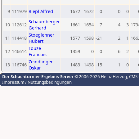
9
111979
Riepl Alfred
1672
1672
0
0
0
Schaumberger
10
112612
1661
1654
7
4
3
179
Gerhard
Stoeglehner
11
114418
1577
1598
-21
2
1
166
Hubert
Touze
12
146614
1359
0
0
6
2
Francois
Zeindlinger
13
116746
1483
1498
-15
1
0
Oskar
Der Schachturnier-Ergebnis-Server
© 2006-2026 Heinz Herzog
, CMS
Impressum / Nutzungsbedingungen