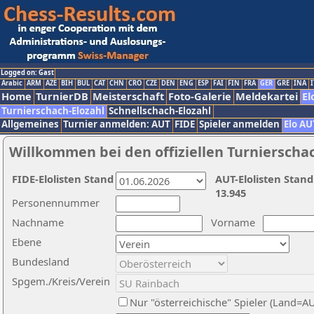
Logged on: Gast
Arabic
ARM
AZE
BIH
BUL
CAT
CHN
CRO
CZE
DEN
ENG
ESP
FAI
FIN
FRA
GER
GRE
INA
I
Home
TurnierDB
Meisterschaft
Foto-Galerie
Meldekartei
El
Turnierschach-Elozahl
Schnellschach-Elozahl
Allgemeines
Turnier anmelden: AUT
FIDE
Spieler anmelden
Elo AU
Willkommen bei den offiziellen Turnierscha
FIDE-Elolisten Stand
AUT-Elolisten Stand
13.945
Personennummer
Nachname
Vorname
Ebene
Bundesland
Spgem./Kreis/Verein
Nur "österreichische" Spieler (Land=A