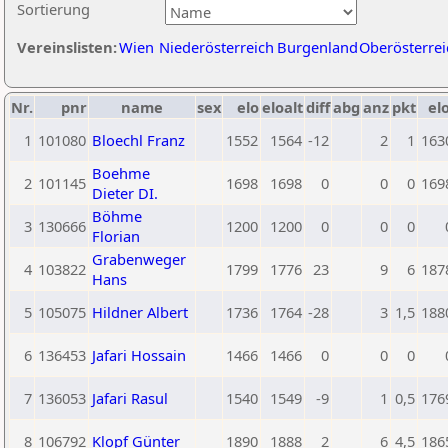
Sortierung
Vereinslisten:
Wien
Niederösterreich
Burgenland
Oberösterrei
Nr.
pnr
name
sex
elo
eloalt
diff
abg
anz
pkt
elo
1
101080
Bloechl Franz
1552
1564
-12
2
1
163
Boehme
2
101145
1698
1698
0
0
0
169
Dieter DI.
Böhme
3
130666
1200
1200
0
0
0
Florian
Grabenweger
4
103822
1799
1776
23
9
6
187
Hans
5
105075
Hildner Albert
1736
1764
-28
3
1,5
188
6
136453
Jafari Hossain
1466
1466
0
0
0
7
136053
Jafari Rasul
1540
1549
-9
1
0,5
176
8
106792
Klopf Günter
1890
1888
2
6
4,5
186