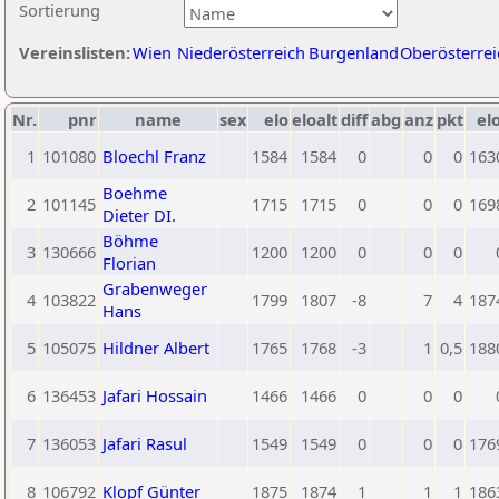
Sortierung
Vereinslisten:
Wien
Niederösterreich
Burgenland
Oberösterrei
Nr.
pnr
name
sex
elo
eloalt
diff
abg
anz
pkt
elo
1
101080
Bloechl Franz
1584
1584
0
0
0
163
Boehme
2
101145
1715
1715
0
0
0
169
Dieter DI.
Böhme
3
130666
1200
1200
0
0
0
Florian
Grabenweger
4
103822
1799
1807
-8
7
4
187
Hans
5
105075
Hildner Albert
1765
1768
-3
1
0,5
188
6
136453
Jafari Hossain
1466
1466
0
0
0
7
136053
Jafari Rasul
1549
1549
0
0
0
176
8
106792
Klopf Günter
1875
1874
1
1
1
186