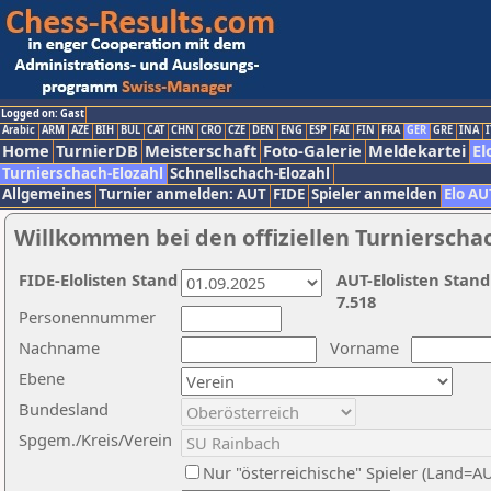
Logged on: Gast
Arabic
ARM
AZE
BIH
BUL
CAT
CHN
CRO
CZE
DEN
ENG
ESP
FAI
FIN
FRA
GER
GRE
INA
I
Home
TurnierDB
Meisterschaft
Foto-Galerie
Meldekartei
El
Turnierschach-Elozahl
Schnellschach-Elozahl
Allgemeines
Turnier anmelden: AUT
FIDE
Spieler anmelden
Elo AU
Willkommen bei den offiziellen Turnierscha
FIDE-Elolisten Stand
AUT-Elolisten Stand
7.518
Personennummer
Nachname
Vorname
Ebene
Bundesland
Spgem./Kreis/Verein
Nur "österreichische" Spieler (Land=A