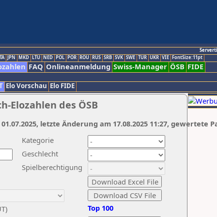
Servert
TA
JPN
MKD
LTU
NED
POL
POR
ROU
RUS
SRB
SVK
SWE
TUR
UKR
VIE
FontSize:11pt
ozahlen
FAQ
Onlineanmeldung
Swiss-Manager
ÖSB
FIDE
T
Elo Vorschau
Elo FIDE
ch-Elozahlen des ÖSB
 01.07.2025, letzte Änderung am 17.08.2025 11:27, gewertete P
Kategorie
Geschlecht
Spielberechtigung
Top 100
UT)