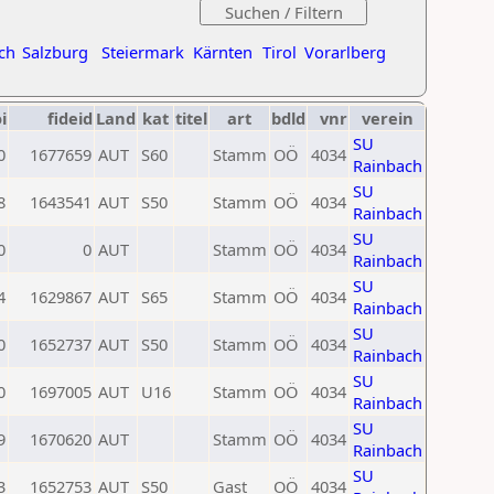
ch
Salzburg
Steiermark
Kärnten
Tirol
Vorarlberg
i
fideid
Land
kat
titel
art
bdld
vnr
verein
SU
0
1677659
AUT
S60
Stamm
OÖ
4034
Rainbach
SU
8
1643541
AUT
S50
Stamm
OÖ
4034
Rainbach
SU
0
0
AUT
Stamm
OÖ
4034
Rainbach
SU
4
1629867
AUT
S65
Stamm
OÖ
4034
Rainbach
SU
0
1652737
AUT
S50
Stamm
OÖ
4034
Rainbach
SU
0
1697005
AUT
U16
Stamm
OÖ
4034
Rainbach
SU
9
1670620
AUT
Stamm
OÖ
4034
Rainbach
SU
3
1652753
AUT
S50
Gast
OÖ
4034