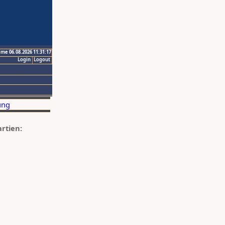
ime 06.08.2026 11:31:17
Login
Logout
artien: