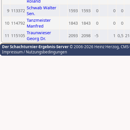
Roland
Schwab Walter
9
113372
1593
1593
0
0
0
Sen.
Tanzmeister
10
114792
1843
1843
0
0
0
Manfred
Traunwieser
11
115105
2093
2098
-5
1
0,5
21
Georg Dr.
Der Schachturnier-Ergebnis-Server
© 2006-2026 Heinz Herzog
, CMS
Impressum / Nutzungsbedingungen