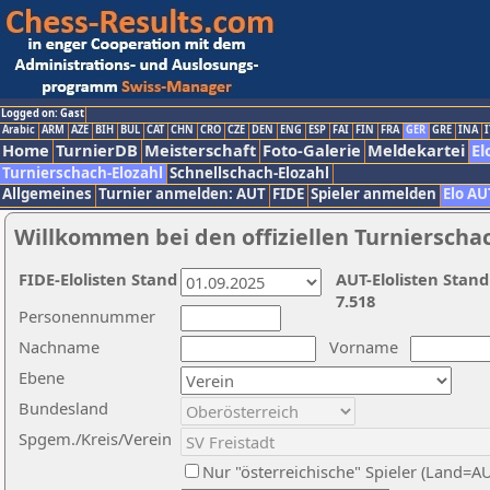
Logged on: Gast
Arabic
ARM
AZE
BIH
BUL
CAT
CHN
CRO
CZE
DEN
ENG
ESP
FAI
FIN
FRA
GER
GRE
INA
I
Home
TurnierDB
Meisterschaft
Foto-Galerie
Meldekartei
El
Turnierschach-Elozahl
Schnellschach-Elozahl
Allgemeines
Turnier anmelden: AUT
FIDE
Spieler anmelden
Elo AU
Willkommen bei den offiziellen Turnierscha
FIDE-Elolisten Stand
AUT-Elolisten Stand
7.518
Personennummer
Nachname
Vorname
Ebene
Bundesland
Spgem./Kreis/Verein
Nur "österreichische" Spieler (Land=A