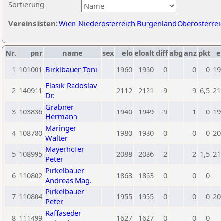
Sortierung
Vereinslisten:
Wien
Niederösterreich
Burgenland
Oberösterrei
Nr.
pnr
name
sex
elo
eloalt
diff
abg
anz
pkt
e
1
101001
Birklbauer Toni
1960
1960
0
0
0
19
Flasik Radoslav
2
140911
2112
2121
-9
9
6,5
21
Dr.
Grabner
3
103836
1940
1949
-9
1
0
19
Hermann
Maringer
4
108780
1980
1980
0
0
0
20
Walter
Mayerhofer
5
108995
2088
2086
2
2
1,5
21
Peter
Pirkelbauer
6
110802
1863
1863
0
0
0
Andreas Mag.
Pirkelbauer
7
110804
1955
1955
0
0
0
20
Peter
Raffaseder
8
111499
1627
1627
0
0
0