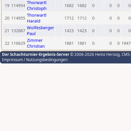
Thorwartl
19
114954
1682
1682
0
0
0
0
Christoph
Thorwartl
20
114955
1712
1712
0
0
0
0
Harald
Wolfesberger
21
132887
1423
1423
0
0
0
0
Paul
Zimmer
22
116829
1881
1881
0
0
0
1947
Christian
Der Schachturnier-Ergebnis-Server
© 2006-2026 Heinz Herzog
, CMS
Impressum / Nutzungsbedingungen