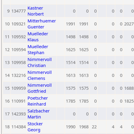
Kastner
9
134777
0
0
0
0
0
0
Norbert
Mitterhuemer
10
109321
1991
1991
0
0
0
2027
Guenter
Muelleder
11
109592
1498
1498
0
0
0
0
Klaus
Muelleder
12
109594
1625
1625
0
0
0
0
Stephan
Nimmervoll
13
109958
1514
1514
0
0
0
0
Christian
Nimmervoll
14
132216
1613
1613
0
0
0
0
Clemens
Nimmervoll
15
109959
1575
1575
0
0
0
1688
Gottfried
Poetscher
16
110991
1785
1785
0
0
0
1825
Reinhard
Salzbacher
17
142393
0
0
0
0
0
0
Martin
Stocker
18
114384
1990
1968
22
4
4
0
Georg