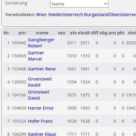
Sortierung
Vereinslisten:
Wien
Niederösterreich
Burgenland
Oberösterrei
Nr.
pnr
name
sex
elo
eloalt
diff
abg
anz
pkt
eloi
Ganglberger
1
103440
2011
2011
0
0
0
2020
Robert
Gartner
2
130669
1310
1310
0
0
0
0
Marcel
3
103468
Gartner Rene
1661
1661
0
0
0
0
Gruenzweil
4
128503
1534
1534
0
0
0
0
Ewald
Grünzweil
5
104166
1875
1875
0
0
0
1915
David
6
104659
Harrer Ernst
1850
1850
0
0
0
1942
7
105324
Hofer Franz
1628
1628
0
0
0
0
8
106399
Kastner Klaus
1711
1711
0
0
0
0