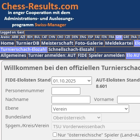
Logged on: Gast
Arabic
ARM
AZE
BIH
BUL
CAT
CHN
CRO
CZE
DEN
ENG
ESP
FAI
FIN
FRA
GER
GRE
INA
I
Home
TurnierDB
Meisterschaft
Foto-Galerie
Meldekartei
El
Turnierschach-Elozahl
Schnellschach-Elozahl
Allgemeines
Turnier anmelden: AUT
FIDE
Spieler anmelden
Elo AU
Willkommen bei den offiziellen Turnierscha
FIDE-Elolisten Stand
AUT-Elolisten Stand
8.601
Personennummer
Nachname
Vorname
Ebene
Bundesland
Spgem./Kreis/Verein
Nur "österreichische" Spieler (Land=A