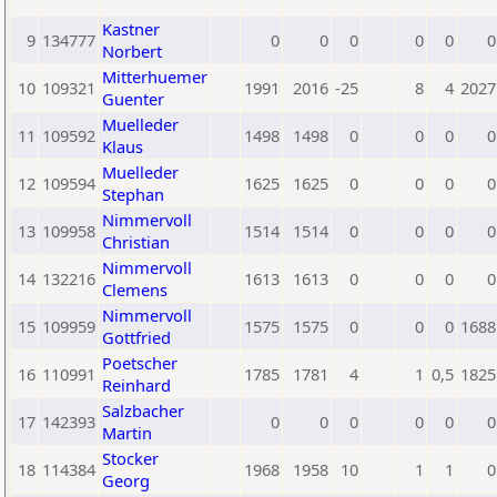
Kastner
9
134777
0
0
0
0
0
0
Norbert
Mitterhuemer
10
109321
1991
2016
-25
8
4
2027
Guenter
Muelleder
11
109592
1498
1498
0
0
0
0
Klaus
Muelleder
12
109594
1625
1625
0
0
0
0
Stephan
Nimmervoll
13
109958
1514
1514
0
0
0
0
Christian
Nimmervoll
14
132216
1613
1613
0
0
0
0
Clemens
Nimmervoll
15
109959
1575
1575
0
0
0
1688
Gottfried
Poetscher
16
110991
1785
1781
4
1
0,5
1825
Reinhard
Salzbacher
17
142393
0
0
0
0
0
0
Martin
Stocker
18
114384
1968
1958
10
1
1
0
Georg