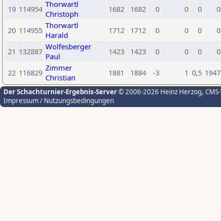
Thorwartl
19
114954
1682
1682
0
0
0
0
Christoph
Thorwartl
20
114955
1712
1712
0
0
0
0
Harald
Wolfesberger
21
132887
1423
1423
0
0
0
0
Paul
Zimmer
22
116829
1881
1884
-3
1
0,5
1947
Christian
Der Schachturnier-Ergebnis-Server
© 2006-2026 Heinz Herzog
, CMS
Impressum / Nutzungsbedingungen