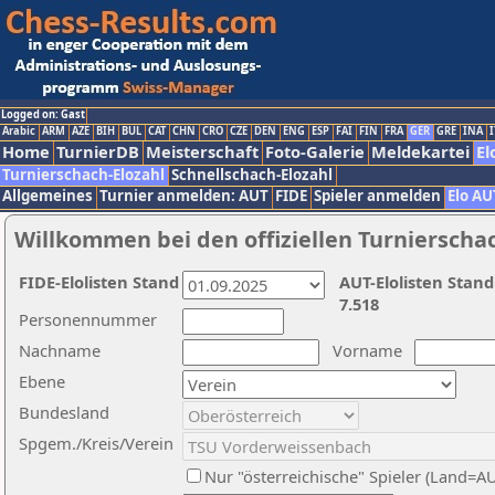
Logged on: Gast
Arabic
ARM
AZE
BIH
BUL
CAT
CHN
CRO
CZE
DEN
ENG
ESP
FAI
FIN
FRA
GER
GRE
INA
I
Home
TurnierDB
Meisterschaft
Foto-Galerie
Meldekartei
El
Turnierschach-Elozahl
Schnellschach-Elozahl
Allgemeines
Turnier anmelden: AUT
FIDE
Spieler anmelden
Elo AU
Willkommen bei den offiziellen Turnierscha
FIDE-Elolisten Stand
AUT-Elolisten Stand
7.518
Personennummer
Nachname
Vorname
Ebene
Bundesland
Spgem./Kreis/Verein
Nur "österreichische" Spieler (Land=A