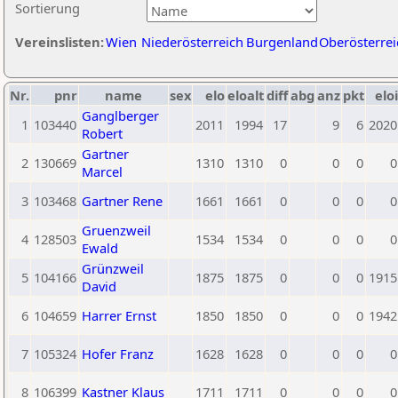
Sortierung
Vereinslisten:
Wien
Niederösterreich
Burgenland
Oberösterrei
Nr.
pnr
name
sex
elo
eloalt
diff
abg
anz
pkt
eloi
Ganglberger
1
103440
2011
1994
17
9
6
2020
Robert
Gartner
2
130669
1310
1310
0
0
0
0
Marcel
3
103468
Gartner Rene
1661
1661
0
0
0
0
Gruenzweil
4
128503
1534
1534
0
0
0
0
Ewald
Grünzweil
5
104166
1875
1875
0
0
0
1915
David
6
104659
Harrer Ernst
1850
1850
0
0
0
1942
7
105324
Hofer Franz
1628
1628
0
0
0
0
8
106399
Kastner Klaus
1711
1711
0
0
0
0