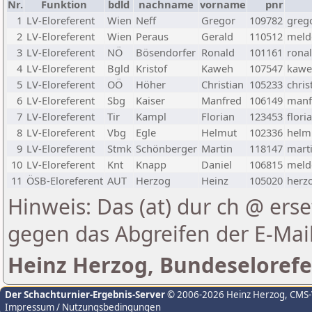
Nr.
Funktion
bdld
nachname
vorname
pnr
1
LV-Eloreferent
Wien
Neff
Gregor
109782
greg
2
LV-Eloreferent
Wien
Peraus
Gerald
110512
melde
3
LV-Eloreferent
NÖ
Bösendorfer
Ronald
101161
rona
4
LV-Eloreferent
Bgld
Kristof
Kaweh
107547
kawe
5
LV-Eloreferent
OÖ
Höher
Christian
105233
chris
6
LV-Eloreferent
Sbg
Kaiser
Manfred
106149
manf
7
LV-Eloreferent
Tir
Kampl
Florian
123453
flori
8
LV-Eloreferent
Vbg
Egle
Helmut
102336
helmu
9
LV-Eloreferent
Stmk
Schönberger
Martin
118147
marti
10
LV-Eloreferent
Knt
Knapp
Daniel
106815
melde
11
ÖSB-Eloreferent
AUT
Herzog
Heinz
105020
herzo
Hinweis: Das (at) dur ch @ erse
gegen das Abgreifen der E-Ma
Heinz Herzog, Bundeselorefe
Der Schachturnier-Ergebnis-Server
© 2006-2026 Heinz Herzog
, CMS
Impressum / Nutzungsbedingungen