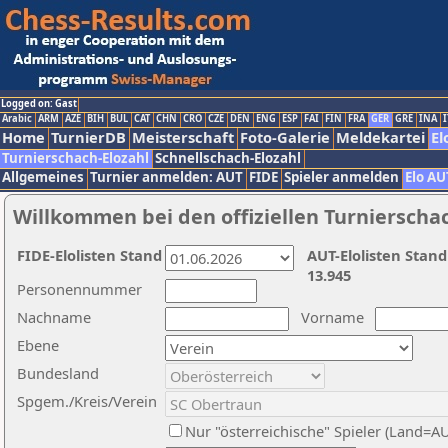
Logged on: Gast
Arabic
ARM
AZE
BIH
BUL
CAT
CHN
CRO
CZE
DEN
ENG
ESP
FAI
FIN
FRA
GER
GRE
INA
I
Home
TurnierDB
Meisterschaft
Foto-Galerie
Meldekartei
El
Turnierschach-Elozahl
Schnellschach-Elozahl
Allgemeines
Turnier anmelden: AUT
FIDE
Spieler anmelden
Elo AU
Willkommen bei den offiziellen Turnierscha
FIDE-Elolisten Stand
AUT-Elolisten Stand
13.945
Personennummer
Nachname
Vorname
Ebene
Bundesland
Spgem./Kreis/Verein
Nur "österreichische" Spieler (Land=A