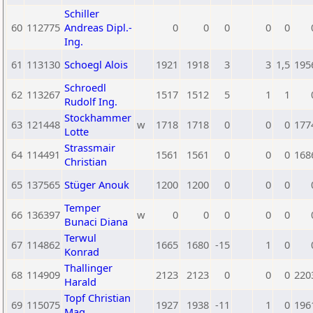
Schiller
60
112775
Andreas Dipl.-
0
0
0
0
0
Ing.
61
113130
Schoegl Alois
1921
1918
3
3
1,5
195
Schroedl
62
113267
1517
1512
5
1
1
Rudolf Ing.
Stockhammer
63
121448
w
1718
1718
0
0
0
177
Lotte
Strassmair
64
114491
1561
1561
0
0
0
168
Christian
65
137565
Stüger Anouk
1200
1200
0
0
0
Temper
66
136397
w
0
0
0
0
0
Bunaci Diana
Terwul
67
114862
1665
1680
-15
1
0
Konrad
Thallinger
68
114909
2123
2123
0
0
0
220
Harald
Topf Christian
69
115075
1927
1938
-11
1
0
196
Mag.