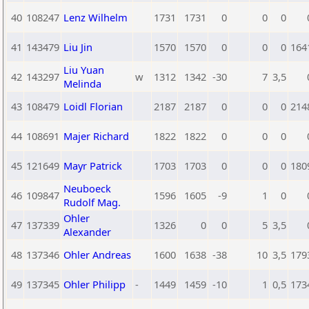
40
108247
Lenz Wilhelm
1731
1731
0
0
0
41
143479
Liu Jin
1570
1570
0
0
0
164
Liu Yuan
42
143297
w
1312
1342
-30
7
3,5
Melinda
43
108479
Loidl Florian
2187
2187
0
0
0
214
44
108691
Majer Richard
1822
1822
0
0
0
45
121649
Mayr Patrick
1703
1703
0
0
0
180
Neuboeck
46
109847
1596
1605
-9
1
0
Rudolf Mag.
Ohler
47
137339
1326
0
0
5
3,5
Alexander
48
137346
Ohler Andreas
1600
1638
-38
10
3,5
179
49
137345
Ohler Philipp
-
1449
1459
-10
1
0,5
173