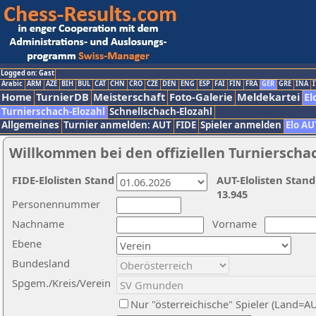
Logged on: Gast
Arabic
ARM
AZE
BIH
BUL
CAT
CHN
CRO
CZE
DEN
ENG
ESP
FAI
FIN
FRA
GER
GRE
INA
I
Home
TurnierDB
Meisterschaft
Foto-Galerie
Meldekartei
El
Turnierschach-Elozahl
Schnellschach-Elozahl
Allgemeines
Turnier anmelden: AUT
FIDE
Spieler anmelden
Elo AU
Willkommen bei den offiziellen Turnierscha
FIDE-Elolisten Stand
AUT-Elolisten Stand
13.945
Personennummer
Nachname
Vorname
Ebene
Bundesland
Spgem./Kreis/Verein
Nur "österreichische" Spieler (Land=A