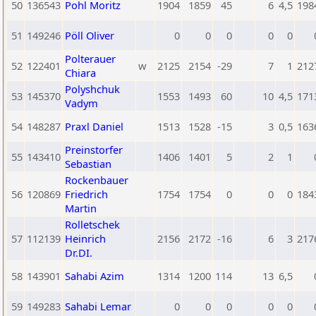
50
136543
Pohl Moritz
1904
1859
45
6
4,5
198
51
149246
Pöll Oliver
0
0
0
0
0
Polterauer
52
122401
w
2125
2154
-29
7
1
212
Chiara
Polyshchuk
53
145370
1553
1493
60
10
4,5
171
Vadym
54
148287
Praxl Daniel
1513
1528
-15
3
0,5
163
Preinstorfer
55
143410
1406
1401
5
2
1
Sebastian
Rockenbauer
56
120869
Friedrich
1754
1754
0
0
0
184
Martin
Rolletschek
57
112139
Heinrich
2156
2172
-16
6
3
217
Dr.DI.
58
143901
Sahabi Azim
1314
1200
114
13
6,5
59
149283
Sahabi Lemar
0
0
0
0
0