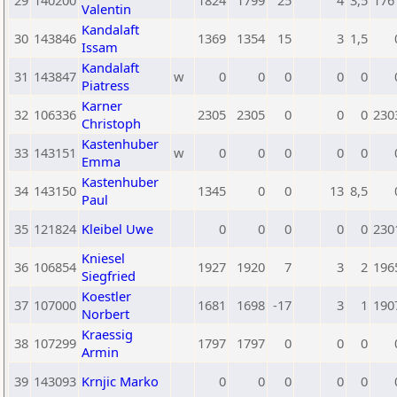
29
140200
1824
1799
25
4
3,5
176
Valentin
Kandalaft
30
143846
1369
1354
15
3
1,5
Issam
Kandalaft
31
143847
w
0
0
0
0
0
Piatress
Karner
32
106336
2305
2305
0
0
0
230
Christoph
Kastenhuber
33
143151
w
0
0
0
0
0
Emma
Kastenhuber
34
143150
1345
0
0
13
8,5
Paul
35
121824
Kleibel Uwe
0
0
0
0
0
230
Kniesel
36
106854
1927
1920
7
3
2
196
Siegfried
Koestler
37
107000
1681
1698
-17
3
1
190
Norbert
Kraessig
38
107299
1797
1797
0
0
0
Armin
39
143093
Krnjic Marko
0
0
0
0
0