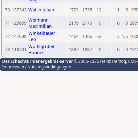
70
137342
Walch Julian
1723
1735
-12
11
5
195
Weimann
71
125659
2179
2179
0
0
0
207
Maximilian
Winkelbauer
72
147638
1464
1466
-2
3
1,5
160
Leo
Wolfsgruber
73
116501
1887
1887
0
0
0
191
Hannes
Der Schachturnier-Ergebnis-Server
© 2006-2026 Heinz Herzog
, CMS
Impressum / Nutzungsbedingungen