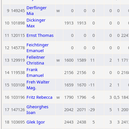
Derflinger
9
149245
w
0
0
0
0
0
Mia
Dickinger
10
101898
1913
1913
0
0
0
Max
11
120115
Ernst Thomas
0
0
0
0
0
224
Feichtinger
12
145778
0
0
0
0
0
Emanuel
Felleitner
13
129919
w
1600
1589
11
2
1
171
Christina
Frank
14
119538
2156
2156
0
0
0
216
Emanuel
Freh Walter
15
103108
1659
1670
-11
2
1
Mag.
16
103196
Fritz Rebecca
w
1790
1796
-6
3
0,5
184
Gheorghes
17
147126
2042
2071
-29
5
1
200
Ioan
18
103695
Glek Igor
2443
2438
5
3
3
241