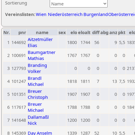
Sortierung
Vereinslisten:
Wien
Niederösterreich
Burgenland
Oberösterrei
Nr.
pnr
name
sex
elo
eloalt
diff
abg
anz
pkt
elo
Aitzetmüller
1
144692
1800
1744
56
9
5,5
183
Elias
Baumgartner
2
100691
1767
1767
0
0
0
Mathias
Branding
3
127793
0
0
0
0
0
213
Volker
Brandl
4
101247
1818
1811
7
13
7,5
193
Michael
Breuer
5
101351
1907
1907
0
0
0
197
Christoph
Breuer
6
117617
1788
1788
0
0
0
184
Michael
Dallamaßl
7
141648
1200
1200
0
0
0
Nick
8
145369
Day Anselm
1339
1287
52
10
5,5