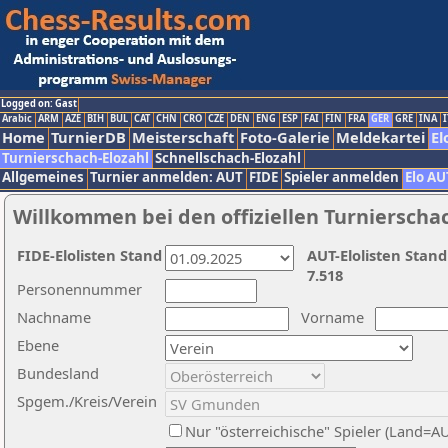
Logged on: Gast
Arabic
ARM
AZE
BIH
BUL
CAT
CHN
CRO
CZE
DEN
ENG
ESP
FAI
FIN
FRA
GER
GRE
INA
I
Home
TurnierDB
Meisterschaft
Foto-Galerie
Meldekartei
El
Turnierschach-Elozahl
Schnellschach-Elozahl
Allgemeines
Turnier anmelden: AUT
FIDE
Spieler anmelden
Elo AU
Willkommen bei den offiziellen Turnierscha
FIDE-Elolisten Stand
AUT-Elolisten Stand
7.518
Personennummer
Nachname
Vorname
Ebene
Bundesland
Spgem./Kreis/Verein
Nur "österreichische" Spieler (Land=A