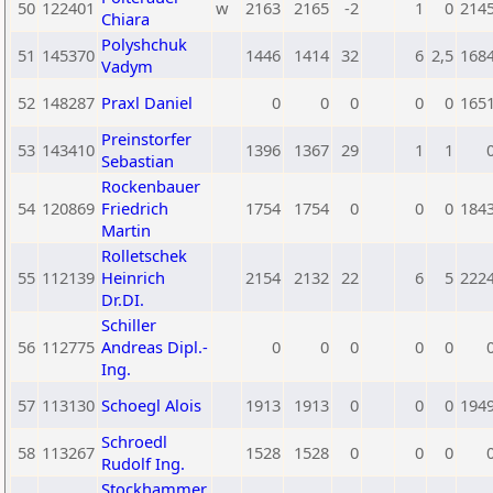
50
122401
w
2163
2165
-2
1
0
214
Chiara
Polyshchuk
51
145370
1446
1414
32
6
2,5
168
Vadym
52
148287
Praxl Daniel
0
0
0
0
0
165
Preinstorfer
53
143410
1396
1367
29
1
1
Sebastian
Rockenbauer
54
120869
Friedrich
1754
1754
0
0
0
184
Martin
Rolletschek
55
112139
Heinrich
2154
2132
22
6
5
222
Dr.DI.
Schiller
56
112775
Andreas Dipl.-
0
0
0
0
0
Ing.
57
113130
Schoegl Alois
1913
1913
0
0
0
194
Schroedl
58
113267
1528
1528
0
0
0
Rudolf Ing.
Stockhammer