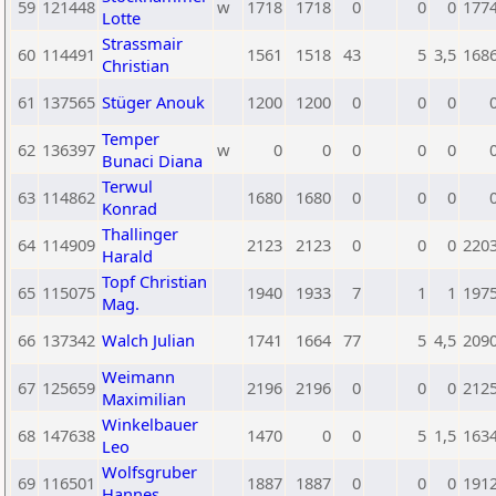
59
121448
w
1718
1718
0
0
0
177
Lotte
Strassmair
60
114491
1561
1518
43
5
3,5
168
Christian
61
137565
Stüger Anouk
1200
1200
0
0
0
Temper
62
136397
w
0
0
0
0
0
Bunaci Diana
Terwul
63
114862
1680
1680
0
0
0
Konrad
Thallinger
64
114909
2123
2123
0
0
0
220
Harald
Topf Christian
65
115075
1940
1933
7
1
1
197
Mag.
66
137342
Walch Julian
1741
1664
77
5
4,5
209
Weimann
67
125659
2196
2196
0
0
0
212
Maximilian
Winkelbauer
68
147638
1470
0
0
5
1,5
163
Leo
Wolfsgruber
69
116501
1887
1887
0
0
0
191
Hannes