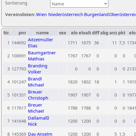
Sortierung
Vereinslisten:
Wien
Niederösterreich
Burgenland
Oberösterrei
Nr.
pnr
name
sex
elo
eloalt
diff
abg
anz
pkt
elo
Aitzetmüller
1
144692
1711
1675
36
11
7,5
173
Elias
Baumgartner
2
100691
1767
1767
0
0
0
Mathias
Branding
3
127793
0
0
0
0
0
213
Volker
Brandl
4
101247
1820
1802
18
1
1
191
Michael
Breuer
5
101351
1907
1907
0
0
0
197
Christoph
Breuer
6
117617
1788
1788
0
0
0
184
Michael
Dallamaßl
7
141648
1200
1200
0
0
0
Nick
8
145369
Day Anselm
1200
1200
0
5
1,5