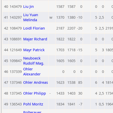
40
143479
Liu Jin
1587
1587
0
0
0
Liu Yuan
41
143297
w
1370
1380
-10
5
2,5
Melinda
42
108479
Loidl Florian
2187
2207
-20
5
2,5
219
43
108691
Majer Richard
1822
1822
0
0
0
44
121649
Mayr Patrick
1703
1718
-15
5
3
180
Neuboeck
45
109847
1605
1605
0
0
0
Rudolf Mag.
Ohler
46
137339
0
0
0
0
0
Alexander
47
137346
Ohler Andreas
1623
1538
85
6
4
181
48
137345
Ohler Philipp
-
1433
1403
30
4
2,5
173
49
136543
Pohl Moritz
1834
1841
-7
1
0,5
196
Polterauer