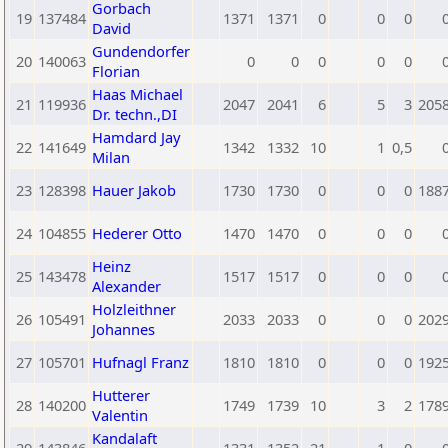
Gorbach
19
137484
1371
1371
0
0
0
David
Gundendorfer
20
140063
0
0
0
0
0
Florian
Haas Michael
21
119936
2047
2041
6
5
3
205
Dr. techn.,DI
Hamdard Jay
22
141649
1342
1332
10
1
0,5
Milan
23
128398
Hauer Jakob
1730
1730
0
0
0
188
24
104855
Hederer Otto
1470
1470
0
0
0
Heinz
25
143478
1517
1517
0
0
0
Alexander
Holzleithner
26
105491
2033
2033
0
0
0
202
Johannes
27
105701
Hufnagl Franz
1810
1810
0
0
0
192
Hutterer
28
140200
1749
1739
10
3
2
178
Valentin
Kandalaft