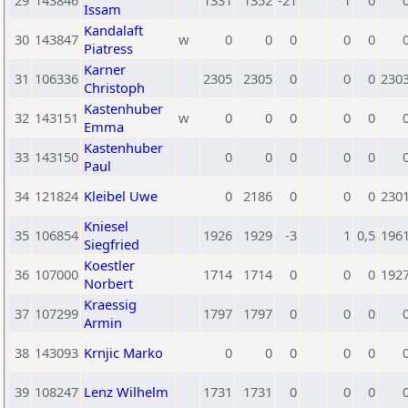
29
143846
1331
1352
-21
1
0
Issam
Kandalaft
30
143847
w
0
0
0
0
0
Piatress
Karner
31
106336
2305
2305
0
0
0
230
Christoph
Kastenhuber
32
143151
w
0
0
0
0
0
Emma
Kastenhuber
33
143150
0
0
0
0
0
Paul
34
121824
Kleibel Uwe
0
2186
0
0
0
230
Kniesel
35
106854
1926
1929
-3
1
0,5
196
Siegfried
Koestler
36
107000
1714
1714
0
0
0
192
Norbert
Kraessig
37
107299
1797
1797
0
0
0
Armin
38
143093
Krnjic Marko
0
0
0
0
0
39
108247
Lenz Wilhelm
1731
1731
0
0
0