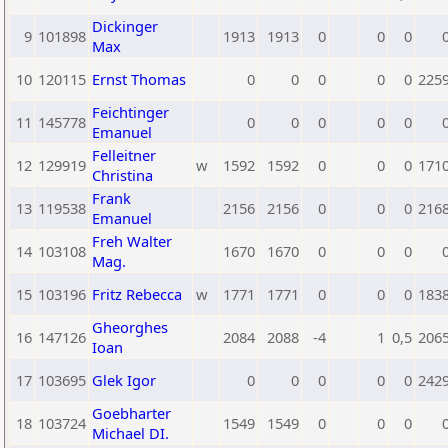
Dickinger
9
101898
1913
1913
0
0
0
Max
10
120115
Ernst Thomas
0
0
0
0
0
225
Feichtinger
11
145778
0
0
0
0
0
Emanuel
Felleitner
12
129919
w
1592
1592
0
0
0
171
Christina
Frank
13
119538
2156
2156
0
0
0
216
Emanuel
Freh Walter
14
103108
1670
1670
0
0
0
Mag.
15
103196
Fritz Rebecca
w
1771
1771
0
0
0
183
Gheorghes
16
147126
2084
2088
-4
1
0,5
206
Ioan
17
103695
Glek Igor
0
0
0
0
0
242
Goebharter
18
103724
1549
1549
0
0
0
Michael DI.