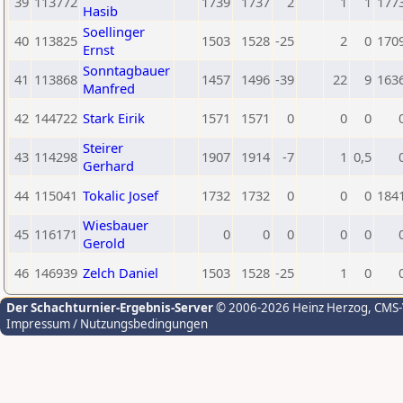
39
113772
1739
1737
2
1
1
177
Hasib
Soellinger
40
113825
1503
1528
-25
2
0
170
Ernst
Sonntagbauer
41
113868
1457
1496
-39
22
9
163
Manfred
42
144722
Stark Eirik
1571
1571
0
0
0
Steirer
43
114298
1907
1914
-7
1
0,5
Gerhard
44
115041
Tokalic Josef
1732
1732
0
0
0
184
Wiesbauer
45
116171
0
0
0
0
0
Gerold
46
146939
Zelch Daniel
1503
1528
-25
1
0
Der Schachturnier-Ergebnis-Server
© 2006-2026 Heinz Herzog
, CMS
Impressum / Nutzungsbedingungen