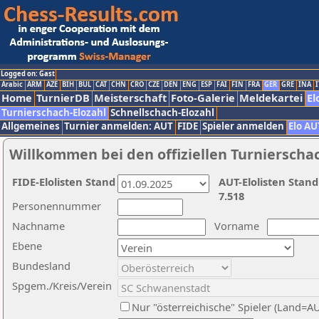
Logged on: Gast
Arabic
ARM
AZE
BIH
BUL
CAT
CHN
CRO
CZE
DEN
ENG
ESP
FAI
FIN
FRA
GER
GRE
INA
I
Home
TurnierDB
Meisterschaft
Foto-Galerie
Meldekartei
El
Turnierschach-Elozahl
Schnellschach-Elozahl
Allgemeines
Turnier anmelden: AUT
FIDE
Spieler anmelden
Elo AU
Willkommen bei den offiziellen Turnierscha
FIDE-Elolisten Stand
AUT-Elolisten Stand
7.518
Personennummer
Nachname
Vorname
Ebene
Bundesland
Spgem./Kreis/Verein
Nur "österreichische" Spieler (Land=A