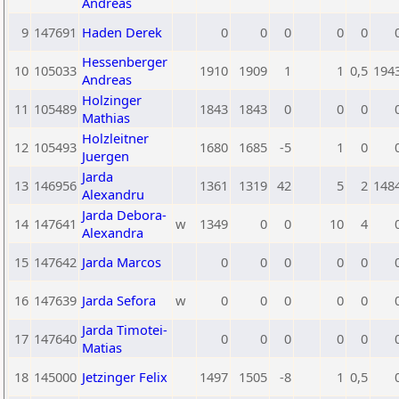
Andreas
9
147691
Haden Derek
0
0
0
0
0
Hessenberger
10
105033
1910
1909
1
1
0,5
194
Andreas
Holzinger
11
105489
1843
1843
0
0
0
Mathias
Holzleitner
12
105493
1680
1685
-5
1
0
Juergen
Jarda
13
146956
1361
1319
42
5
2
148
Alexandru
Jarda Debora-
14
147641
w
1349
0
0
10
4
Alexandra
15
147642
Jarda Marcos
0
0
0
0
0
16
147639
Jarda Sefora
w
0
0
0
0
0
Jarda Timotei-
17
147640
0
0
0
0
0
Matias
18
145000
Jetzinger Felix
1497
1505
-8
1
0,5