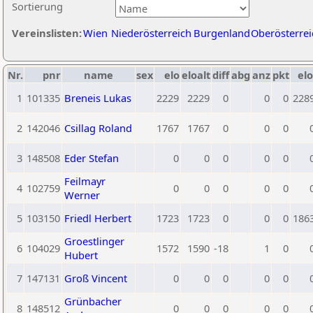
Sortierung
Vereinslisten:
Wien
Niederösterreich
Burgenland
Oberösterrei
Nr.
pnr
name
sex
elo
eloalt
diff
abg
anz
pkt
elo
1
101335
Breneis Lukas
2229
2229
0
0
0
228
2
142046
Csillag Roland
1767
1767
0
0
0
3
148508
Eder Stefan
0
0
0
0
0
Feilmayr
4
102759
0
0
0
0
0
Werner
5
103150
Friedl Herbert
1723
1723
0
0
0
186
Groestlinger
6
104029
1572
1590
-18
1
0
Hubert
7
147131
Groß Vincent
0
0
0
0
0
Grünbacher
8
148512
0
0
0
0
0