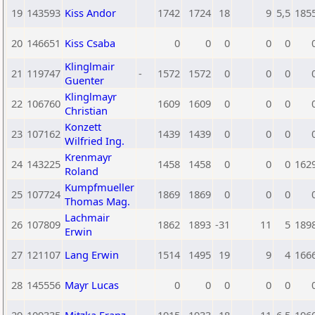
19
143593
Kiss Andor
1742
1724
18
9
5,5
185
20
146651
Kiss Csaba
0
0
0
0
0
Klinglmair
21
119747
-
1572
1572
0
0
0
Guenter
Klinglmayr
22
106760
1609
1609
0
0
0
Christian
Konzett
23
107162
1439
1439
0
0
0
Wilfried Ing.
Krenmayr
24
143225
1458
1458
0
0
0
162
Roland
Kumpfmueller
25
107724
1869
1869
0
0
0
Thomas Mag.
Lachmair
26
107809
1862
1893
-31
11
5
189
Erwin
27
121107
Lang Erwin
1514
1495
19
9
4
166
28
145556
Mayr Lucas
0
0
0
0
0