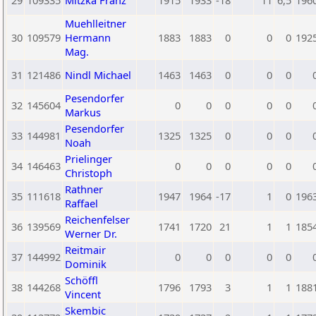
29
109335
Mitzka Franz
1915
1933
-18
11
6,5
196
Muehlleitner
30
109579
Hermann
1883
1883
0
0
0
192
Mag.
31
121486
Nindl Michael
1463
1463
0
0
0
Pesendorfer
32
145604
0
0
0
0
0
Markus
Pesendorfer
33
144981
1325
1325
0
0
0
Noah
Prielinger
34
146463
0
0
0
0
0
Christoph
Rathner
35
111618
1947
1964
-17
1
0
196
Raffael
Reichenfelser
36
139569
1741
1720
21
1
1
185
Werner Dr.
Reitmair
37
144992
0
0
0
0
0
Dominik
Schöffl
38
144268
1796
1793
3
1
1
188
Vincent
Skembic