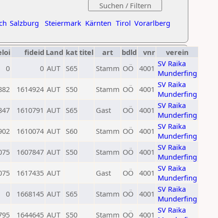
ch
Salzburg
Steiermark
Kärnten
Tirol
Vorarlberg
eloi
fideid
Land
kat
titel
art
bdld
vnr
verein
SV Raika
0
0
AUT
S65
Stamm
OÖ
4001
Munderfing
SV Raika
882
1614924
AUT
S50
Stamm
OÖ
4001
Munderfing
SV Raika
847
1610791
AUT
S65
Gast
OÖ
4001
Munderfing
SV Raika
902
1610074
AUT
S60
Stamm
OÖ
4001
Munderfing
SV Raika
075
1607847
AUT
S50
Stamm
OÖ
4001
Munderfing
SV Raika
075
1617435
AUT
Gast
OÖ
4001
Munderfing
SV Raika
0
1668145
AUT
S65
Stamm
OÖ
4001
Munderfing
SV Raika
795
1644645
AUT
S50
Stamm
OÖ
4001