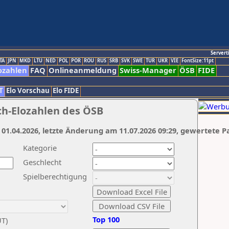
Servert
TA
JPN
MKD
LTU
NED
POL
POR
ROU
RUS
SRB
SVK
SWE
TUR
UKR
VIE
FontSize:11pt
ozahlen
FAQ
Onlineanmeldung
Swiss-Manager
ÖSB
FIDE
T
Elo Vorschau
Elo FIDE
ch-Elozahlen des ÖSB
 01.04.2026, letzte Änderung am 11.07.2026 09:29, gewertete P
Kategorie
Geschlecht
Spielberechtigung
Top 100
UT)