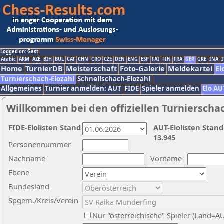
Logged on: Gast
Arabic
ARM
AZE
BIH
BUL
CAT
CHN
CRO
CZE
DEN
ENG
ESP
FAI
FIN
FRA
GER
GRE
INA
I
Home
TurnierDB
Meisterschaft
Foto-Galerie
Meldekartei
El
Turnierschach-Elozahl
Schnellschach-Elozahl
Allgemeines
Turnier anmelden: AUT
FIDE
Spieler anmelden
Elo AU
Willkommen bei den offiziellen Turnierscha
FIDE-Elolisten Stand
AUT-Elolisten Stand
13.945
Personennummer
Nachname
Vorname
Ebene
Bundesland
Spgem./Kreis/Verein
Nur "österreichische" Spieler (Land=A