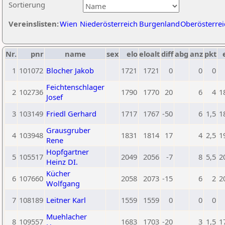
Sortierung
Vereinslisten:
Wien
Niederösterreich
Burgenland
Oberösterrei
Nr.
pnr
name
sex
elo
eloalt
diff
abg
anz
pkt
1
101072
Blocher Jakob
1721
1721
0
0
0
Feichtenschlager
2
102736
1790
1770
20
6
4
1
Josef
3
103149
Friedl Gerhard
1717
1767
-50
6
1,5
1
Grausgruber
4
103948
1831
1814
17
4
2,5
1
Rene
Hopfgartner
5
105517
2049
2056
-7
8
5,5
2
Heinz DI.
Kücher
6
107660
2058
2073
-15
6
2
2
Wolfgang
7
108189
Leitner Karl
1559
1559
0
0
0
Muehlacher
8
109557
1683
1703
-20
3
1,5
1