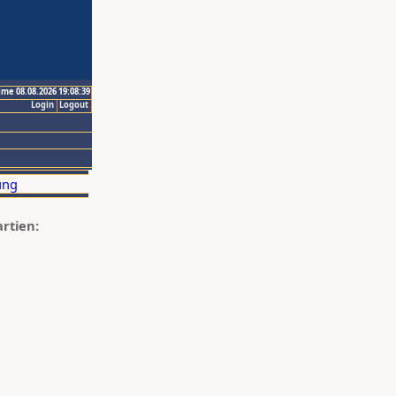
ime 08.08.2026 19:08:39
Login
Logout
artien: