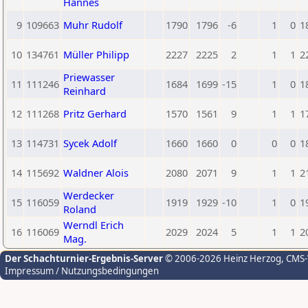
Hannes
9
109663
Muhr Rudolf
1790
1796
-6
1
0
1
10
134761
Müller Philipp
2227
2225
2
1
1
2
Priewasser
11
111246
1684
1699
-15
1
0
1
Reinhard
12
111268
Pritz Gerhard
1570
1561
9
1
1
1
13
114731
Sycek Adolf
1660
1660
0
0
0
1
14
115692
Waldner Alois
2080
2071
9
1
1
2
Werdecker
15
116059
1919
1929
-10
1
0
1
Roland
Werndl Erich
16
116069
2029
2024
5
1
1
2
Mag.
Der Schachturnier-Ergebnis-Server
© 2006-2026 Heinz Herzog
, CMS
Impressum / Nutzungsbedingungen