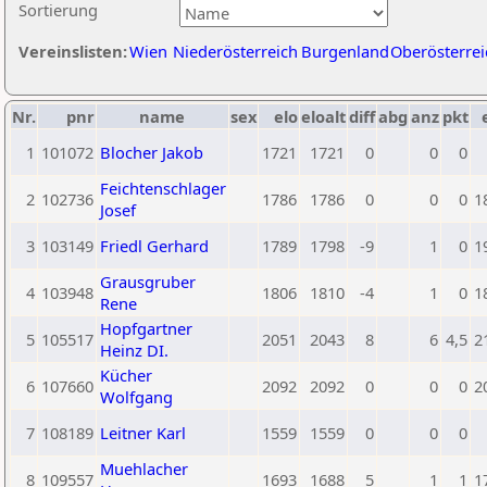
Sortierung
Vereinslisten:
Wien
Niederösterreich
Burgenland
Oberösterrei
Nr.
pnr
name
sex
elo
eloalt
diff
abg
anz
pkt
1
101072
Blocher Jakob
1721
1721
0
0
0
Feichtenschlager
2
102736
1786
1786
0
0
0
1
Josef
3
103149
Friedl Gerhard
1789
1798
-9
1
0
1
Grausgruber
4
103948
1806
1810
-4
1
0
1
Rene
Hopfgartner
5
105517
2051
2043
8
6
4,5
2
Heinz DI.
Kücher
6
107660
2092
2092
0
0
0
2
Wolfgang
7
108189
Leitner Karl
1559
1559
0
0
0
Muehlacher
8
109557
1693
1688
5
1
1
1