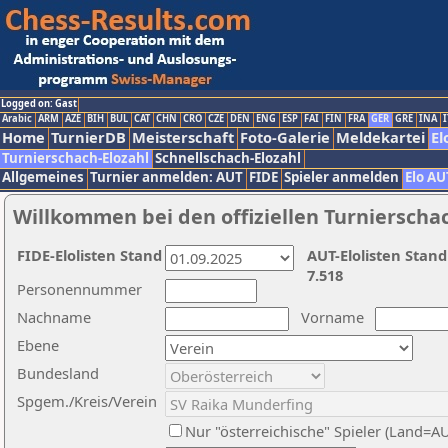
Logged on: Gast
Arabic
ARM
AZE
BIH
BUL
CAT
CHN
CRO
CZE
DEN
ENG
ESP
FAI
FIN
FRA
GER
GRE
INA
I
Home
TurnierDB
Meisterschaft
Foto-Galerie
Meldekartei
El
Turnierschach-Elozahl
Schnellschach-Elozahl
Allgemeines
Turnier anmelden: AUT
FIDE
Spieler anmelden
Elo AU
Willkommen bei den offiziellen Turnierscha
FIDE-Elolisten Stand
AUT-Elolisten Stand
7.518
Personennummer
Nachname
Vorname
Ebene
Bundesland
Spgem./Kreis/Verein
Nur "österreichische" Spieler (Land=A