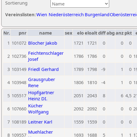
Sortierung
Vereinslisten:
Wien
Niederösterreich
Burgenland
Oberösterrei
Nr.
pnr
name
sex
elo
eloalt
diff
abg
anz
pkt
1
101072
Blocher Jakob
1721
1721
0
0
0
Feichtenschlager
2
102736
1786
1786
0
0
0
1
Josef
3
103149
Friedl Gerhard
1789
1798
-9
1
0
1
Grausgruber
4
103948
1806
1810
-4
1
0
1
Rene
Hopfgartner
5
105517
2051
2043
8
6
4,5
2
Heinz DI.
Kücher
6
107660
2092
2092
0
0
0
2
Wolfgang
7
108189
Leitner Karl
1559
1559
0
0
0
Muehlacher
8
109557
1693
1688
5
1
1
1