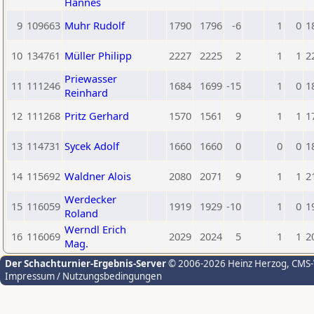
Hannes
9
109663
Muhr Rudolf
1790
1796
-6
1
0
1
10
134761
Müller Philipp
2227
2225
2
1
1
2
Priewasser
11
111246
1684
1699
-15
1
0
1
Reinhard
12
111268
Pritz Gerhard
1570
1561
9
1
1
1
13
114731
Sycek Adolf
1660
1660
0
0
0
1
14
115692
Waldner Alois
2080
2071
9
1
1
2
Werdecker
15
116059
1919
1929
-10
1
0
1
Roland
Werndl Erich
16
116069
2029
2024
5
1
1
2
Mag.
Der Schachturnier-Ergebnis-Server
© 2006-2026 Heinz Herzog
, CMS
Impressum / Nutzungsbedingungen