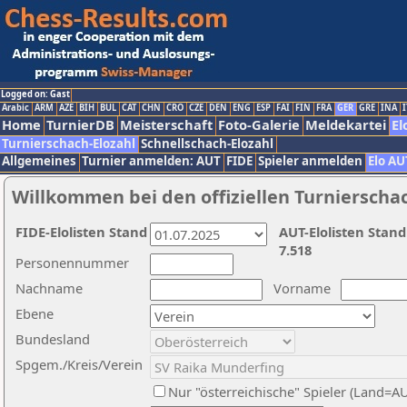
Logged on: Gast
Arabic
ARM
AZE
BIH
BUL
CAT
CHN
CRO
CZE
DEN
ENG
ESP
FAI
FIN
FRA
GER
GRE
INA
I
Home
TurnierDB
Meisterschaft
Foto-Galerie
Meldekartei
El
Turnierschach-Elozahl
Schnellschach-Elozahl
Allgemeines
Turnier anmelden: AUT
FIDE
Spieler anmelden
Elo AU
Willkommen bei den offiziellen Turnierscha
FIDE-Elolisten Stand
AUT-Elolisten Stand
7.518
Personennummer
Nachname
Vorname
Ebene
Bundesland
Spgem./Kreis/Verein
Nur "österreichische" Spieler (Land=A