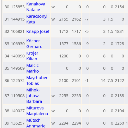
Kanakova
30
125853
w
0
0
0
0
0
2154
Natalie
Karacsonyi
31
144915
w
2155
2162
-7
3
1,5
0
Kata
32
106821
Knapp Josef
1712
1717
-5
3
1,5
1831
Köcher
33
106930
1577
1586
-9
2
0
1728
Gerhard
Krojer
34
149090
1200
0
0
8
0
0
Kilian
Malcic
35
149509
0
0
0
0
0
0
Marko
Mayrhuber
36
122572
2100
2101
-1
14
7,5
2122
Tobias
Mihok-
37
119508
Juhasz
w
2255
2255
0
0
0
2138
Barbara
Miturova
38
140027
w
0
0
0
0
0
2104
Magdalena
Mütsch
39
136257
w
2294
2294
0
0
0
2250
1
Annmarie