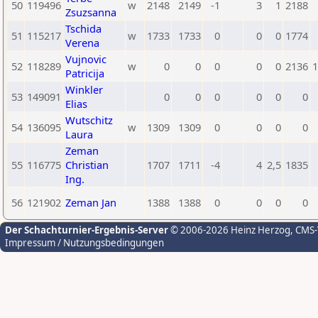
50
119496
w
2148
2149
-1
3
1
2188
Zsuzsanna
Tschida
51
115217
w
1733
1733
0
0
0
1774
Verena
Vujnovic
52
118289
w
0
0
0
0
0
2136
1
Patricija
Winkler
53
149091
0
0
0
0
0
0
Elias
Wutschitz
54
136095
w
1309
1309
0
0
0
0
Laura
Zeman
55
116775
Christian
1707
1711
-4
4
2,5
1835
Ing.
56
121902
Zeman Jan
1388
1388
0
0
0
0
Der Schachturnier-Ergebnis-Server
© 2006-2026 Heinz Herzog
, CMS
Impressum / Nutzungsbedingungen