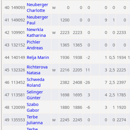
Neuberger
40
149093
w
0
0
0
0
0
0
Charlotte
Neuberger
41
149092
1200
0
0
9
1
0
Paul
Newrkla
42
109901
w
2223
2223
0
0
0
2233
Katharina
Pichler
43
132152
1365
1365
0
0
0
0
Andreas
44
140149
Relja Marin
1936
1938
-2
1
0,5
1934
1
Richterova
45
132326
w
2216
2205
11
3
2,5
2225
Natasa
Schweda
46
113452
2382
2408
-26
7
2,5
2397
Roland
Selinger
47
113581
1698
1695
3
4
2,5
1785
Günter
Szabo
48
120099
1880
1886
-6
3
1
1920
Gabor
Terbe
49
135553
w
2245
2245
0
0
0
2274
Julianna
Terbe