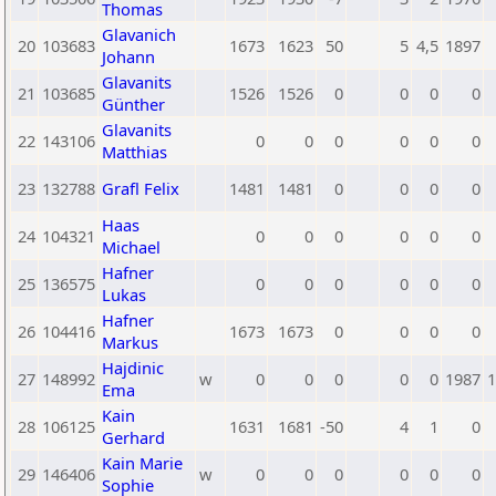
Thomas
Glavanich
20
103683
1673
1623
50
5
4,5
1897
Johann
Glavanits
21
103685
1526
1526
0
0
0
0
Günther
Glavanits
22
143106
0
0
0
0
0
0
Matthias
23
132788
Grafl Felix
1481
1481
0
0
0
0
Haas
24
104321
0
0
0
0
0
0
Michael
Hafner
25
136575
0
0
0
0
0
0
Lukas
Hafner
26
104416
1673
1673
0
0
0
0
Markus
Hajdinic
27
148992
w
0
0
0
0
0
1987
1
Ema
Kain
28
106125
1631
1681
-50
4
1
0
Gerhard
Kain Marie
29
146406
w
0
0
0
0
0
0
Sophie