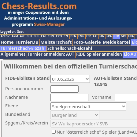
Logged on: Gast
Arabic
ARM
AZE
BIH
BUL
CAT
CHN
CRO
CZE
DEN
ENG
ESP
FAI
FIN
FRA
GER
GRE
INA
I
Home
TurnierDB
Meisterschaft
Foto-Galerie
Meldekartei
El
Turnierschach-Elozahl
Schnellschach-Elozahl
Allgemeines
Turnier anmelden: AUT
FIDE
Spieler anmelden
Elo AU
Willkommen bei den offiziellen Turnierscha
FIDE-Elolisten Stand
AUT-Elolisten Stand
13.945
Personennummer
Nachname
Vorname
Ebene
Bundesland
Spgem./Kreis/Verein
Nur "österreichische" Spieler (Land=A