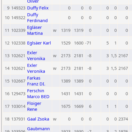
Oliver
9
149323
Duffy Felix
0
0
0
0
0
0
Duffy
10
149322
0
0
0
0
0
0
Ferdinand
Egläser
11
102339
w
1319
1319
0
0
0
0
Martina
12
102338
Eglsäer Karl
1529
1600
-71
5
1
0
Exler
13
102621
w
2173
2181
-8
3
1,5
2167
Veronika
Exler
14
102621
w
2173
2181
-8
3
1,5
2167
Veronika
Farkas
15
102667
1389
1389
0
0
0
0
Franz DI.
Ferschin
16
129473
1431
1431
0
0
0
0
Marco BED
Floiger
17
103014
1675
1669
6
1
1
0
Rene
18
137931
Gaal Zsoka
w
0
0
0
0
0
2374
Gaubmann
19
103506
1923
1930
-7
3
2
1976