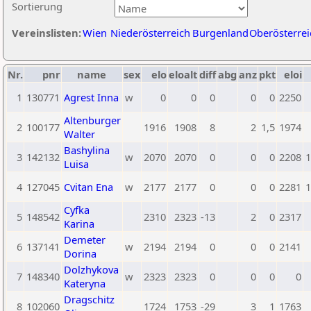
Sortierung
Vereinslisten:
Wien
Niederösterreich
Burgenland
Oberösterrei
Nr.
pnr
name
sex
elo
eloalt
diff
abg
anz
pkt
eloi
1
130771
Agrest Inna
w
0
0
0
0
0
2250
Altenburger
2
100177
1916
1908
8
2
1,5
1974
Walter
Bashylina
3
142132
w
2070
2070
0
0
0
2208
1
Luisa
4
127045
Cvitan Ena
w
2177
2177
0
0
0
2281
1
Cyfka
5
148542
2310
2323
-13
2
0
2317
Karina
Demeter
6
137141
w
2194
2194
0
0
0
2141
Dorina
Dolzhykova
7
148340
w
2323
2323
0
0
0
0
Kateryna
Dragschitz
8
102060
1724
1753
-29
3
1
1763