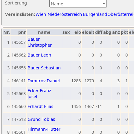
Sortierung
Vereinslisten:
Wien
Niederösterreich
Burgenland
Oberösterrei
Nr.
pnr
name
sex
elo
eloalt
diff
abg
anz
pkt
el
Bauer
1
145657
0
0
0
0
0
Christopher
2
145662
Bauer Leon
0
0
0
0
0
3
145656
Bauer Sebastian
0
0
0
0
0
4
146141
Dimitrov Daniel
1283
1279
4
3
1
Ecker Franz
5
145663
0
0
0
0
0
Josef
6
145660
Erhardt Elias
1456
1467
-11
1
0
7
147518
Grund Tobias
0
0
0
0
0
Hirmann-Hutter
8
145661
0
0
0
0
0