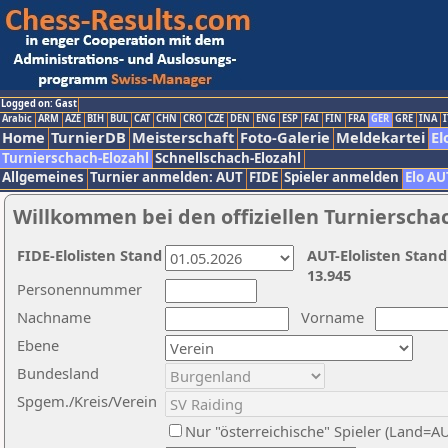
Logged on: Gast
Arabic
ARM
AZE
BIH
BUL
CAT
CHN
CRO
CZE
DEN
ENG
ESP
FAI
FIN
FRA
GER
GRE
INA
I
Home
TurnierDB
Meisterschaft
Foto-Galerie
Meldekartei
El
Turnierschach-Elozahl
Schnellschach-Elozahl
Allgemeines
Turnier anmelden: AUT
FIDE
Spieler anmelden
Elo AU
Willkommen bei den offiziellen Turnierscha
FIDE-Elolisten Stand
AUT-Elolisten Stand
13.945
Personennummer
Nachname
Vorname
Ebene
Bundesland
Spgem./Kreis/Verein
Nur "österreichische" Spieler (Land=A