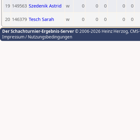
19
149563
Szedenik Astrid
w
0
0
0
0
0
20
146379
Tesch Sarah
w
0
0
0
0
0
Der Schachturnier-Ergebnis-Server
© 2006-2026 Heinz Herzog
, CMS
Impressum / Nutzungsbedingungen