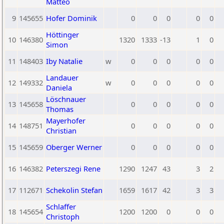
Matteo
9
145655
Hofer Dominik
0
0
0
0
0
Höttinger
10
146380
1320
1333
-13
1
0
Simon
11
148403
Iby Natalie
w
0
0
0
0
0
Landauer
12
149332
w
0
0
0
0
0
Daniela
Löschnauer
13
145658
0
0
0
0
0
Thomas
Mayerhofer
14
148751
0
0
0
0
0
Christian
15
145659
Oberger Werner
0
0
0
0
0
16
146382
Peterszegi Rene
1290
1247
43
3
2
17
112671
Schekolin Stefan
1659
1617
42
3
3
Schlaffer
18
145654
1200
1200
0
0
0
Christoph