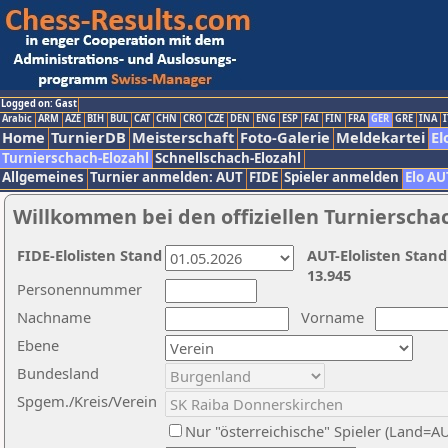
Logged on: Gast
Arabic
ARM
AZE
BIH
BUL
CAT
CHN
CRO
CZE
DEN
ENG
ESP
FAI
FIN
FRA
GER
GRE
INA
I
Home
TurnierDB
Meisterschaft
Foto-Galerie
Meldekartei
El
Turnierschach-Elozahl
Schnellschach-Elozahl
Allgemeines
Turnier anmelden: AUT
FIDE
Spieler anmelden
Elo AU
Willkommen bei den offiziellen Turnierscha
FIDE-Elolisten Stand
AUT-Elolisten Stand
13.945
Personennummer
Nachname
Vorname
Ebene
Bundesland
Spgem./Kreis/Verein
Nur "österreichische" Spieler (Land=A