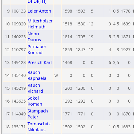
DI DI(FH)
9
108133
Leier Anton
1598
1593
5
1
0,5
1778
Mitterholzer
10
109320
1518
1530
-12
9
4,5
1639
Helmuth
Noori
11
140223
1814
1795
19
5
2,5
1871
Darius
Piribauer
12
110797
1859
1847
12
4
3
1927
Konrad
13
149123
Presich Karl
1468
0
0
6
3,5
0
Rauch
14
145140
w
0
0
0
0
0
0
Raphaela
Rauch
15
145219
1200
1200
0
0
0
0
Richard
Sokol
16
143635
1292
1292
0
0
0
0
Roman
Stampach
17
114049
1771
1771
0
0
0
1870
Peter
Tomaschitz
18
135171
1502
1502
0
1
0,5
1683
Nikolaus