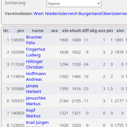
Sortierung
Vereinslisten:
Wien
Niederösterreich
Burgenland
Oberösterrei
Nr.
pnr
name
sex
elo
eloalt
diff
abg
anz
pkt
eloi
Brunner
1
136093
1900
1889
11
1
1
1881
Felix
Fingerhut
2
102906
1838
1832
6
3
2
1878
Ludwig
Hillinger
3
117242
1294
1328
-34
2
0
0
Christian
Hoffmann
4
119654
1502
1486
16
2
2
0
Andreas
Janata
5
105886
1393
1416
-23
3
1,5
0
Herbert
Januschke
6
105937
2184
2195
-11
3
1
2177
Markus
Kopf
7
140803
1321
1321
0
0
0
0
Markus
Krail Jürgen
8
123055
1620
1620
0
0
0
1755