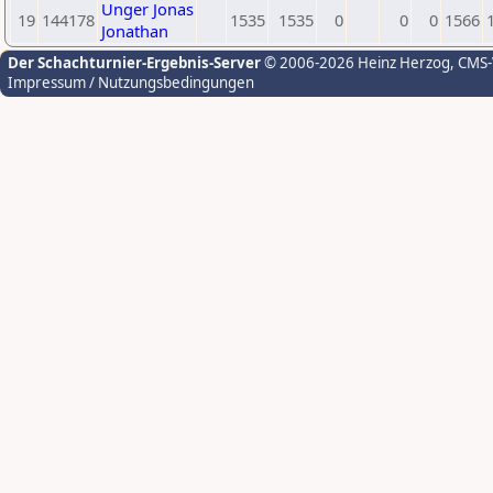
Unger Jonas
19
144178
1535
1535
0
0
0
1566
Jonathan
Der Schachturnier-Ergebnis-Server
© 2006-2026 Heinz Herzog
, CMS
Impressum / Nutzungsbedingungen