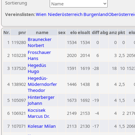
Sortierung
Vereinslisten:
Wien
Niederösterreich
Burgenland
Oberösterrei
Nr.
pnr
name
sex
elo
eloalt
diff
abg
anz
pkt
elo
Braunecker
1
119280
1534
1534
0
0
0
Norbert
Froschauer
2
103228
2020
2014
6
3
2,5
205
Hans
Hegedüs
3
137520
1591
1619
-28
18
10
152
Hugo
Hegedüs-
4
138902
Möderndorfer
1446
1438
8
4
2,5
Theodor
Hinterberger
5
105097
1673
1692
-19
4
1,5
Johann
Kocsisek
6
106921
2149
2153
-4
4
2
217
Marcus Dr.
7
107071
Kolesar Milan
2113
2130
-17
4
1,5
206