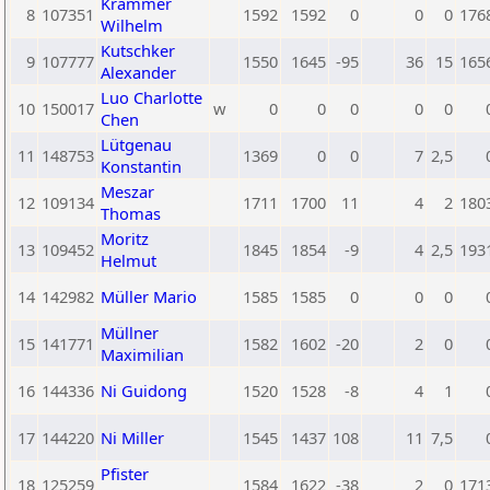
Krammer
8
107351
1592
1592
0
0
0
176
Wilhelm
Kutschker
9
107777
1550
1645
-95
36
15
165
Alexander
Luo Charlotte
10
150017
w
0
0
0
0
0
Chen
Lütgenau
11
148753
1369
0
0
7
2,5
Konstantin
Meszar
12
109134
1711
1700
11
4
2
180
Thomas
Moritz
13
109452
1845
1854
-9
4
2,5
193
Helmut
14
142982
Müller Mario
1585
1585
0
0
0
Müllner
15
141771
1582
1602
-20
2
0
Maximilian
16
144336
Ni Guidong
1520
1528
-8
4
1
17
144220
Ni Miller
1545
1437
108
11
7,5
Pfister
18
125259
1584
1622
-38
2
0
171