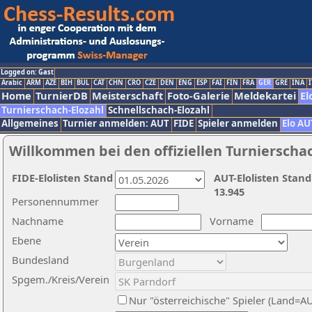
Logged on: Gast
Arabic
ARM
AZE
BIH
BUL
CAT
CHN
CRO
CZE
DEN
ENG
ESP
FAI
FIN
FRA
GER
GRE
INA
I
Home
TurnierDB
Meisterschaft
Foto-Galerie
Meldekartei
El
Turnierschach-Elozahl
Schnellschach-Elozahl
Allgemeines
Turnier anmelden: AUT
FIDE
Spieler anmelden
Elo AU
Willkommen bei den offiziellen Turnierscha
FIDE-Elolisten Stand
AUT-Elolisten Stand
13.945
Personennummer
Nachname
Vorname
Ebene
Bundesland
Spgem./Kreis/Verein
Nur "österreichische" Spieler (Land=A