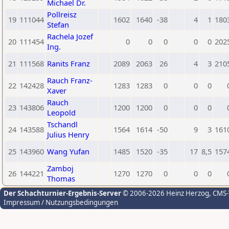
Michael Dr.
Pollreisz
19
111044
1602
1640
-38
4
1
180
Stefan
Rachela Jozef
20
111454
0
0
0
0
0
202
Ing.
21
111568
Ranits Franz
2089
2063
26
4
3
210
Rauch Franz-
22
142428
1283
1283
0
0
0
Xaver
Rauch
23
143806
1200
1200
0
0
0
Leopold
Tschandl
24
143588
1564
1614
-50
9
3
161
Julius Henry
25
143960
Wang Yufan
1485
1520
-35
17
8,5
157
Zamboj
26
144221
1270
1270
0
0
0
Thomas
Der Schachturnier-Ergebnis-Server
© 2006-2026 Heinz Herzog
, CMS
Impressum / Nutzungsbedingungen