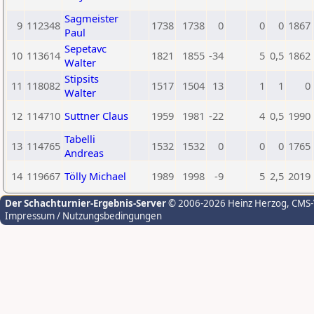
Sagmeister
9
112348
1738
1738
0
0
0
1867
Paul
Sepetavc
10
113614
1821
1855
-34
5
0,5
1862
Walter
Stipsits
11
118082
1517
1504
13
1
1
0
Walter
12
114710
Suttner Claus
1959
1981
-22
4
0,5
1990
Tabelli
13
114765
1532
1532
0
0
0
1765
Andreas
14
119667
Tölly Michael
1989
1998
-9
5
2,5
2019
Der Schachturnier-Ergebnis-Server
© 2006-2026 Heinz Herzog
, CMS
Impressum / Nutzungsbedingungen