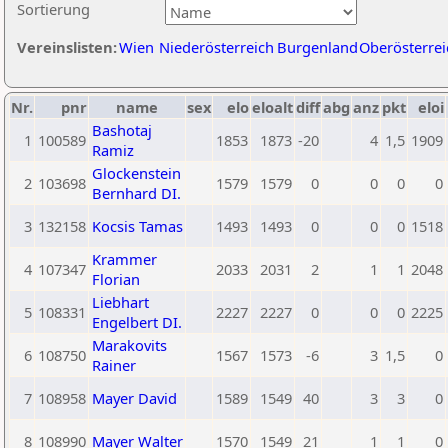
Sortierung
Vereinslisten:
Wien
Niederösterreich
Burgenland
Oberösterrei
Nr.
pnr
name
sex
elo
eloalt
diff
abg
anz
pkt
eloi
Bashotaj
1
100589
1853
1873
-20
4
1,5
1909
Ramiz
Glockenstein
2
103698
1579
1579
0
0
0
0
Bernhard DI.
3
132158
Kocsis Tamas
1493
1493
0
0
0
1518
Krammer
4
107347
2033
2031
2
1
1
2048
Florian
Liebhart
5
108331
2227
2227
0
0
0
2225
Engelbert DI.
Marakovits
6
108750
1567
1573
-6
3
1,5
0
Rainer
7
108958
Mayer David
1589
1549
40
3
3
0
8
108990
Mayer Walter
1570
1549
21
1
1
0