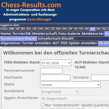
Logged on: Gast
Arabic
ARM
AZE
BIH
BUL
CAT
CHN
CRO
CZE
DEN
ENG
ESP
FAI
FIN
FRA
GER
GRE
INA
I
Home
TurnierDB
Meisterschaft
Foto-Galerie
Meldekartei
El
Turnierschach-Elozahl
Schnellschach-Elozahl
Allgemeines
Turnier anmelden: AUT
FIDE
Spieler anmelden
Elo AU
Willkommen bei den offiziellen Turnierscha
FIDE-Elolisten Stand
AUT-Elolisten Stand
13.945
Personennummer
Nachname
Vorname
Ebene
Bundesland
Spgem./Kreis/Verein
Nur "österreichische" Spieler (Land=A