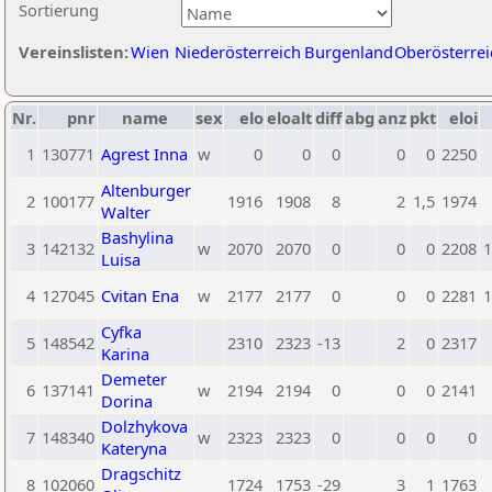
Sortierung
Vereinslisten:
Wien
Niederösterreich
Burgenland
Oberösterrei
Nr.
pnr
name
sex
elo
eloalt
diff
abg
anz
pkt
eloi
1
130771
Agrest Inna
w
0
0
0
0
0
2250
Altenburger
2
100177
1916
1908
8
2
1,5
1974
Walter
Bashylina
3
142132
w
2070
2070
0
0
0
2208
1
Luisa
4
127045
Cvitan Ena
w
2177
2177
0
0
0
2281
1
Cyfka
5
148542
2310
2323
-13
2
0
2317
Karina
Demeter
6
137141
w
2194
2194
0
0
0
2141
Dorina
Dolzhykova
7
148340
w
2323
2323
0
0
0
0
Kateryna
Dragschitz
8
102060
1724
1753
-29
3
1
1763