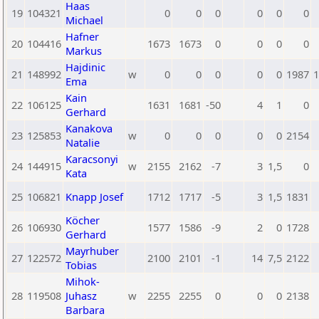
Haas
19
104321
0
0
0
0
0
0
Michael
Hafner
20
104416
1673
1673
0
0
0
0
Markus
Hajdinic
21
148992
w
0
0
0
0
0
1987
1
Ema
Kain
22
106125
1631
1681
-50
4
1
0
Gerhard
Kanakova
23
125853
w
0
0
0
0
0
2154
Natalie
Karacsonyi
24
144915
w
2155
2162
-7
3
1,5
0
Kata
25
106821
Knapp Josef
1712
1717
-5
3
1,5
1831
Köcher
26
106930
1577
1586
-9
2
0
1728
Gerhard
Mayrhuber
27
122572
2100
2101
-1
14
7,5
2122
Tobias
Mihok-
28
119508
Juhasz
w
2255
2255
0
0
0
2138
Barbara