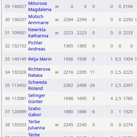
Miturova
29
140027
w
0
0
0
0
0
2104
Magdalena
Mütsch
30
136257
w
2294
2294
0
0
0
2250
1
Annmarie
Newrkla
31
109901
w
2223
2223
0
0
0
2233
Katharina
Pichler
32
132152
1365
1365
0
0
0
0
Andreas
33
140149
Relja Marin
1936
1938
-2
1
0,5
1934
1
Richterova
34
132326
w
2216
2205
11
3
2,5
2225
Natasa
Schweda
35
113452
2382
2408
-26
7
2,5
2397
Roland
Selinger
36
113581
1698
1695
3
4
2,5
1785
Günter
Szabo
37
120099
1880
1886
-6
3
1
1920
Gabor
Terbe
38
135553
w
2245
2245
0
0
0
2274
Julianna
Terbe