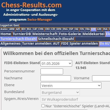
Logged on: Gast
Arabic
ARM
AZE
BIH
BUL
CAT
CHN
CRO
CZE
DEN
ENG
ESP
FAI
FIN
FRA
GER
GRE
INA
I
Home
TurnierDB
Meisterschaft
Foto-Galerie
Meldekartei
El
Turnierschach-Elozahl
Schnellschach-Elozahl
Allgemeines
Turnier anmelden: AUT
FIDE
Spieler anmelden
Elo AU
Willkommen bei den offiziellen Turnierscha
FIDE-Elolisten Stand
AUT-Elolisten Stand
13.945
Personennummer
Nachname
Vorname
Ebene
Bundesland
Spgem./Kreis/Verein
Nur "österreichische" Spieler (Land=A