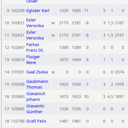
Oliver
9
102338
Eglsäer Karl
1529
1600
-71
5
1
0
Exler
10
102621
w
2173
2181
-8
3
1,5
2167
Veronika
Exler
11
102621
w
2173
2181
-8
3
1,5
2167
Veronika
Farkas
12
102667
1389
1389
0
0
0
0
Franz DI.
Floiger
13
103014
1675
1669
6
1
1
0
Rene
14
137931
Gaal Zsoka
w
0
0
0
0
0
2374
Gaubmann
15
103506
1923
1930
-7
3
2
1976
Thomas
Glavanich
16
103683
1673
1623
50
5
4,5
1897
Johann
Glavanits
17
103685
1526
1526
0
0
0
0
Günther
18
132788
Grafl Felix
1481
1481
0
0
0
0