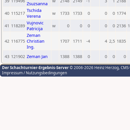
39
119496
w
2148
2149
-1
3
1
2188
Zsuzsanna
Tschida
40
115217
w
1733
1733
0
0
0
1774
Verena
Vujnovic
41
118289
w
0
0
0
0
0
2136
1
Patricija
Zeman
42
116775
Christian
1707
1711
-4
4
2,5
1835
Ing.
43
121902
Zeman Jan
1388
1388
0
0
0
0
Der Schachturnier-Ergebnis-Server
© 2006-2026 Heinz Herzog
, CMS
Impressum / Nutzungsbedingungen