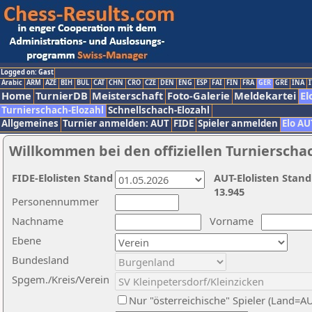
Logged on: Gast
Arabic
ARM
AZE
BIH
BUL
CAT
CHN
CRO
CZE
DEN
ENG
ESP
FAI
FIN
FRA
GER
GRE
INA
I
Home
TurnierDB
Meisterschaft
Foto-Galerie
Meldekartei
El
Turnierschach-Elozahl
Schnellschach-Elozahl
Allgemeines
Turnier anmelden: AUT
FIDE
Spieler anmelden
Elo AU
Willkommen bei den offiziellen Turnierscha
FIDE-Elolisten Stand
AUT-Elolisten Stand
13.945
Personennummer
Nachname
Vorname
Ebene
Bundesland
Spgem./Kreis/Verein
Nur "österreichische" Spieler (Land=A