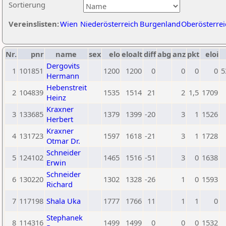
Sortierung
Vereinslisten:
Wien
Niederösterreich
Burgenland
Oberösterrei
Nr.
pnr
name
sex
elo
eloalt
diff
abg
anz
pkt
eloi
Dergovits
1
101851
1200
1200
0
0
0
0
5
Hermann
Hebenstreit
2
104839
1535
1514
21
2
1,5
1709
Heinz
Kraxner
3
133685
1379
1399
-20
3
1
1526
Herbert
Kraxner
4
131723
1597
1618
-21
3
1
1728
Otmar Dr.
Schneider
5
124102
1465
1516
-51
3
0
1638
Erwin
Schneider
6
130220
1302
1328
-26
1
0
1593
Richard
7
117198
Shala Uka
1777
1766
11
1
1
0
Stephanek
8
114316
1499
1499
0
0
0
1532