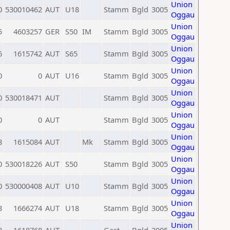
Union
0
530010462
AUT
U18
Stamm
Bgld
3005
Oggau
Union
5
4603257
GER
S50
IM
Stamm
Bgld
3005
Oggau
Union
6
1615742
AUT
S65
Stamm
Bgld
3005
Oggau
Union
0
0
AUT
U16
Stamm
Bgld
3005
Oggau
Union
0
530018471
AUT
Stamm
Bgld
3005
Oggau
Union
0
0
AUT
Stamm
Bgld
3005
Oggau
Union
8
1615084
AUT
Mk
Stamm
Bgld
3005
Oggau
Union
0
530018226
AUT
S50
Stamm
Bgld
3005
Oggau
Union
0
530000408
AUT
U10
Stamm
Bgld
3005
Oggau
Union
3
1666274
AUT
U18
Stamm
Bgld
3005
Oggau
Union