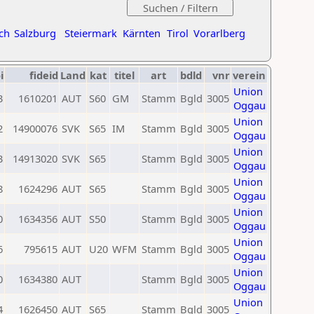
ch
Salzburg
Steiermark
Kärnten
Tirol
Vorarlberg
i
fideid
Land
kat
titel
art
bdld
vnr
verein
Union
3
1610201
AUT
S60
GM
Stamm
Bgld
3005
Oggau
Union
2
14900076
SVK
S65
IM
Stamm
Bgld
3005
Oggau
Union
3
14913020
SVK
S65
Stamm
Bgld
3005
Oggau
Union
8
1624296
AUT
S65
Stamm
Bgld
3005
Oggau
Union
0
1634356
AUT
S50
Stamm
Bgld
3005
Oggau
Union
6
795615
AUT
U20
WFM
Stamm
Bgld
3005
Oggau
Union
0
1634380
AUT
Stamm
Bgld
3005
Oggau
Union
4
1626450
AUT
S65
Stamm
Bgld
3005