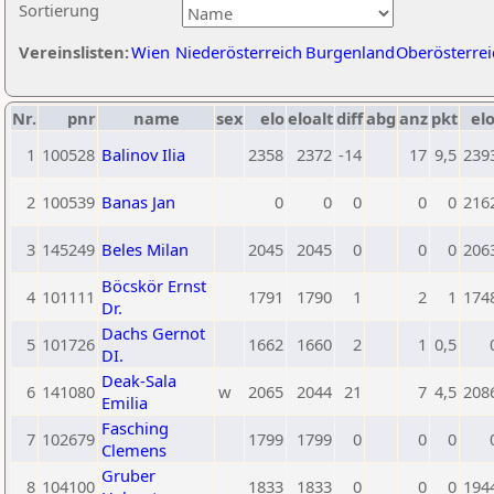
Sortierung
Vereinslisten:
Wien
Niederösterreich
Burgenland
Oberösterrei
Nr.
pnr
name
sex
elo
eloalt
diff
abg
anz
pkt
elo
1
100528
Balinov Ilia
2358
2372
-14
17
9,5
239
2
100539
Banas Jan
0
0
0
0
0
216
3
145249
Beles Milan
2045
2045
0
0
0
206
Böcskör Ernst
4
101111
1791
1790
1
2
1
174
Dr.
Dachs Gernot
5
101726
1662
1660
2
1
0,5
DI.
Deak-Sala
6
141080
w
2065
2044
21
7
4,5
208
Emilia
Fasching
7
102679
1799
1799
0
0
0
Clemens
Gruber
8
104100
1833
1833
0
0
0
194