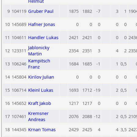
Helmut
9
104119
Gruber Paul
1875
1882
-7
3
1
190
10
145689
Hafner Jonas
0
0
0
0
0
11
104611
Handler Lukas
2421
2421
0
0
0
243
Jablonicky
12
123311
2354
2351
3
4
2
235
Martin
Kampitsch
13
106246
1684
1685
-1
1
0,5
Franz
14
145804
Kirilov Julian
0
0
0
0
0
15
106714
Kleinl Lukas
1693
1712
-19
2
0,5
16
145652
Kraft Jakob
1217
1217
0
0
0
Kremsner
17
107461
2076
2088
-12
2
0,5
210
Andreas
18
144345
Krnan Tomas
2429
2425
4
4
3,5
242