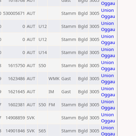
8
1618768
AUT
Gast
Bgld
3005
Oggau
Union
0
530005671
AUT
Stamm
Bgld
3005
Oggau
Union
0
0
AUT
U12
Stamm
Bgld
3005
Oggau
Union
0
0
AUT
U12
Stamm
Bgld
3005
Oggau
Union
0
0
AUT
U14
Stamm
Bgld
3005
Oggau
Union
8
1615750
AUT
S50
Stamm
Bgld
3005
Oggau
Union
9
1623486
AUT
WMK
Gast
Bgld
3005
Oggau
Union
9
1621645
AUT
IM
Gast
Bgld
3005
Oggau
Union
7
1602381
AUT
S50
FM
Stamm
Bgld
3005
Oggau
Union
7
14908859
SVK
Stamm
Bgld
3005
Oggau
Union
3
14901846
SVK
S65
Stamm
Bgld
3005
Oggau