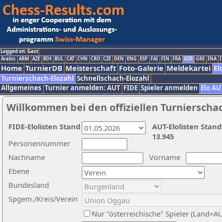
Logged on: Gast
Arabic
ARM
AZE
BIH
BUL
CAT
CHN
CRO
CZE
DEN
ENG
ESP
FAI
FIN
FRA
GER
GRE
INA
I
Home
TurnierDB
Meisterschaft
Foto-Galerie
Meldekartei
El
Turnierschach-Elozahl
Schnellschach-Elozahl
Allgemeines
Turnier anmelden: AUT
FIDE
Spieler anmelden
Elo AU
Willkommen bei den offiziellen Turnierscha
FIDE-Elolisten Stand
AUT-Elolisten Stand
13.945
Personennummer
Nachname
Vorname
Ebene
Bundesland
Spgem./Kreis/Verein
Nur "österreichische" Spieler (Land=A