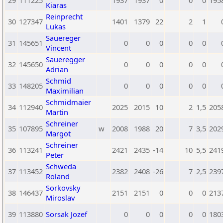
29
111225
1937
1937
0
0
0
195
Kiaras
Reinprecht
30
127347
1401
1379
22
2
1
Lukas
Sauereger
31
145651
0
0
0
0
0
Vincent
Saueregger
32
145650
0
0
0
0
0
Adrian
Schmid
33
148205
0
0
0
0
0
Maximilian
Schmidmaier
34
112940
2025
2015
10
2
1,5
205
Martin
Schreiner
35
107895
w
2008
1988
20
7
3,5
202
Margot
Schreiner
36
113241
2421
2435
-14
10
5,5
241
Peter
Schweda
37
113452
2382
2408
-26
7
2,5
239
Roland
Sorkovsky
38
146437
2151
2151
0
0
0
213
Miroslav
39
113880
Sorsak Jozef
0
0
0
0
0
180