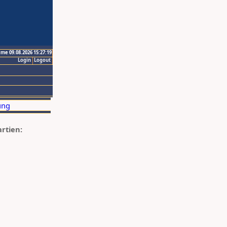
ime 09.08.2026 15:27:19
Login
Logout
artien: