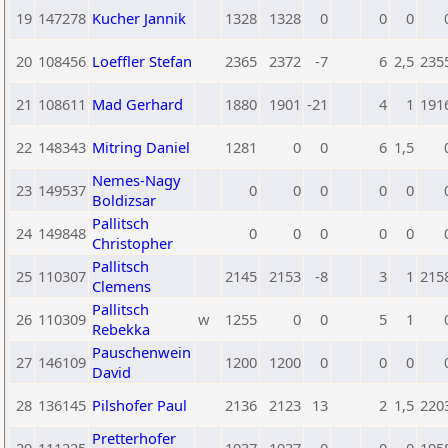
19
147278
Kucher Jannik
1328
1328
0
0
0
20
108456
Loeffler Stefan
2365
2372
-7
6
2,5
235
21
108611
Mad Gerhard
1880
1901
-21
4
1
191
22
148343
Mitring Daniel
1281
0
0
6
1,5
Nemes-Nagy
23
149537
0
0
0
0
0
Boldizsar
Pallitsch
24
149848
0
0
0
0
0
Christopher
Pallitsch
25
110307
2145
2153
-8
3
1
215
Clemens
Pallitsch
26
110309
w
1255
0
0
5
1
Rebekka
Pauschenwein
27
146109
1200
1200
0
0
0
David
28
136145
Pilshofer Paul
2136
2123
13
2
1,5
220
Pretterhofer