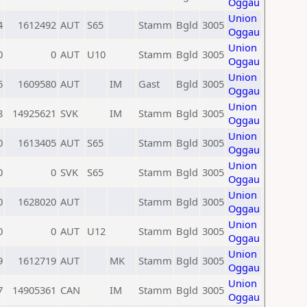
Oggau
Union
4
1612492
AUT
S65
Stamm
Bgld
3005
Oggau
Union
0
0
AUT
U10
Stamm
Bgld
3005
Oggau
Union
6
1609580
AUT
IM
Gast
Bgld
3005
Oggau
Union
8
14925621
SVK
IM
Stamm
Bgld
3005
Oggau
Union
0
1613405
AUT
S65
Stamm
Bgld
3005
Oggau
Union
0
0
SVK
S65
Stamm
Bgld
3005
Oggau
Union
0
1628020
AUT
Stamm
Bgld
3005
Oggau
Union
0
0
AUT
U12
Stamm
Bgld
3005
Oggau
Union
9
1612719
AUT
MK
Stamm
Bgld
3005
Oggau
Union
7
14905361
CAN
IM
Stamm
Bgld
3005
Oggau