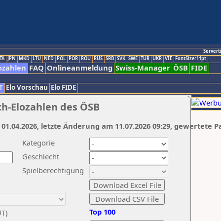
Servert
TA
JPN
MKD
LTU
NED
POL
POR
ROU
RUS
SRB
SVK
SWE
TUR
UKR
VIE
FontSize:11pt
ozahlen
FAQ
Onlineanmeldung
Swiss-Manager
ÖSB
FIDE
T
Elo Vorschau
Elo FIDE
ch-Elozahlen des ÖSB
 01.04.2026, letzte Änderung am 11.07.2026 09:29, gewertete P
Kategorie
Geschlecht
Spielberechtigung
Top 100
UT)