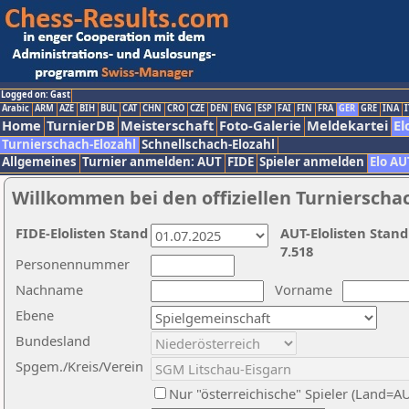
Logged on: Gast
Arabic
ARM
AZE
BIH
BUL
CAT
CHN
CRO
CZE
DEN
ENG
ESP
FAI
FIN
FRA
GER
GRE
INA
I
Home
TurnierDB
Meisterschaft
Foto-Galerie
Meldekartei
El
Turnierschach-Elozahl
Schnellschach-Elozahl
Allgemeines
Turnier anmelden: AUT
FIDE
Spieler anmelden
Elo AU
Willkommen bei den offiziellen Turnierscha
FIDE-Elolisten Stand
AUT-Elolisten Stand
7.518
Personennummer
Nachname
Vorname
Ebene
Bundesland
Spgem./Kreis/Verein
Nur "österreichische" Spieler (Land=A