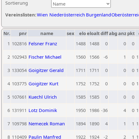
Sortierung
Vereinslisten:
Wien
Niederösterreich
Burgenland
Oberösterrei
Nr.
pnr
name
sex
elo
eloalt
diff
abg
anz
pkt
1
102816
Felsner Franz
1488
1488
0
0
0
2
102943
Fischer Michael
1560
1566
-6
1
0
1
3
133054
Goigitzer Gerald
1711
1711
0
0
0
1
4
103775
Goigitzer Kurt
1752
1752
0
0
0
1
5
107661
Kuechl Ulrich
1585
1585
0
0
0
6
131911
Lotz Dominik
1950
1986
-36
4
0
1
7
109798
Nemecek Roman
1894
1890
4
1
1
1
8
110409
Paulin Manfred
1922
1924
-2
2
1
1