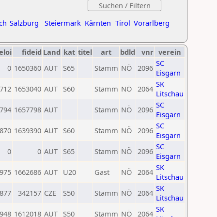
ch
Salzburg
Steiermark
Kärnten
Tirol
Vorarlberg
eloi
fideid
Land
kat
titel
art
bdld
vnr
verein
SC
0
1650360
AUT
S65
Stamm
NÖ
2096
Eisgarn
SK
712
1653040
AUT
S60
Stamm
NÖ
2064
Litschau
SC
794
1657798
AUT
Stamm
NÖ
2096
Eisgarn
SC
870
1639390
AUT
S60
Stamm
NÖ
2096
Eisgarn
SC
0
0
AUT
S65
Stamm
NÖ
2096
Eisgarn
SK
975
1662686
AUT
U20
Gast
NÖ
2064
Litschau
SK
877
342157
CZE
S50
Stamm
NÖ
2064
Litschau
SK
948
1612018
AUT
S50
Stamm
NÖ
2064