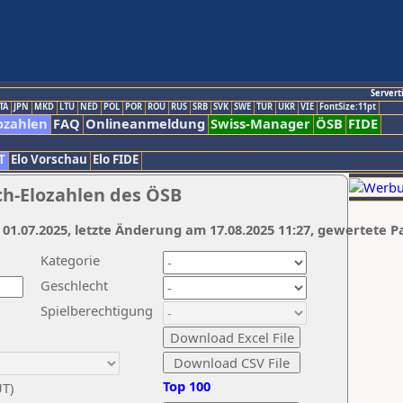
Servert
TA
JPN
MKD
LTU
NED
POL
POR
ROU
RUS
SRB
SVK
SWE
TUR
UKR
VIE
FontSize:11pt
ozahlen
FAQ
Onlineanmeldung
Swiss-Manager
ÖSB
FIDE
T
Elo Vorschau
Elo FIDE
ch-Elozahlen des ÖSB
 01.07.2025, letzte Änderung am 17.08.2025 11:27, gewertete P
Kategorie
Geschlecht
Spielberechtigung
Top 100
UT)