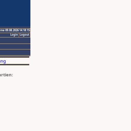
ime 09.08.2026 14:18:15
Login
Logout
artien: