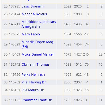
25
137985
Lasic Branimir
2022
2020
2
2
26
123174
Mader Nikolaus
1880
1880
0
0
Malekidoorzadehsarv
27
145211
1468
1436
32
10
Amirgarsha
28
126375
Mero Fabio
1554
1566
-12
6
Minarik Jürgen Mag.
29
143029
1528
1454
74
5
(FH)
30
145409
Muka Daniel Marcell
1673
1427
246
22
31
132742
Obmann Thomas
1588
1512
76
16
32
119726
Pelka Heinrich
1609
1622
-13
5
33
110752
Pilaj Herwig Dr.
2306
2307
-1
1
34
143131
Pivi Mauro Dr.
1908
1923
-15
8
35
111153
Prammer Franz Dr.
1795
1826
-31
11