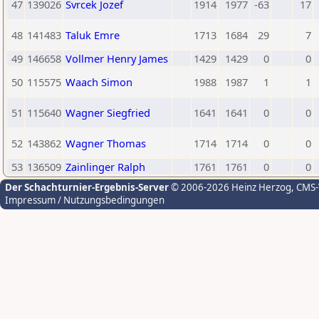
47
139026
Svrcek Jozef
1914
1977
-63
17
48
141483
Taluk Emre
1713
1684
29
7
49
146658
Vollmer Henry James
1429
1429
0
0
50
115575
Waach Simon
1988
1987
1
1
51
115640
Wagner Siegfried
1641
1641
0
0
52
143862
Wagner Thomas
1714
1714
0
0
53
136509
Zainlinger Ralph
1761
1761
0
0
Der Schachturnier-Ergebnis-Server
© 2006-2026 Heinz Herzog
, CMS
Impressum / Nutzungsbedingungen