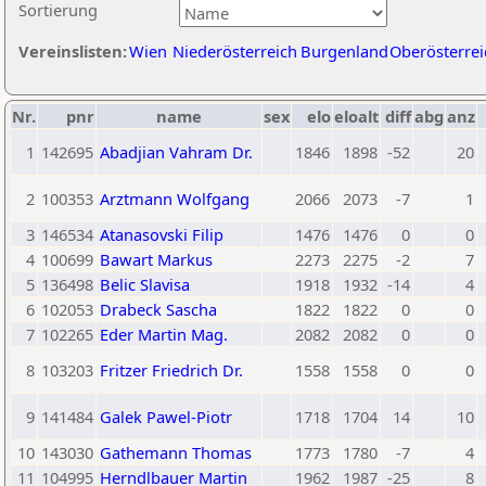
Sortierung
Vereinslisten:
Wien
Niederösterreich
Burgenland
Oberösterrei
Nr.
pnr
name
sex
elo
eloalt
diff
abg
anz
1
142695
Abadjian Vahram Dr.
1846
1898
-52
20
2
100353
Arztmann Wolfgang
2066
2073
-7
1
3
146534
Atanasovski Filip
1476
1476
0
0
4
100699
Bawart Markus
2273
2275
-2
7
5
136498
Belic Slavisa
1918
1932
-14
4
6
102053
Drabeck Sascha
1822
1822
0
0
7
102265
Eder Martin Mag.
2082
2082
0
0
8
103203
Fritzer Friedrich Dr.
1558
1558
0
0
9
141484
Galek Pawel-Piotr
1718
1704
14
10
10
143030
Gathemann Thomas
1773
1780
-7
4
11
104995
Herndlbauer Martin
1962
1987
-25
8