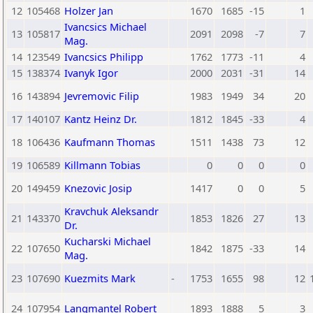
12
105468
Holzer Jan
1670
1685
-15
1
Ivancsics Michael
13
105817
2091
2098
-7
7
Mag.
14
123549
Ivancsics Philipp
1762
1773
-11
4
15
138374
Ivanyk Igor
2000
2031
-31
14
16
143894
Jevremovic Filip
1983
1949
34
20
17
140107
Kantz Heinz Dr.
1812
1845
-33
4
18
106436
Kaufmann Thomas
1511
1438
73
12
19
106589
Killmann Tobias
0
0
0
0
20
149459
Knezovic Josip
1417
0
0
5
Kravchuk Aleksandr
21
143370
1853
1826
27
13
Dr.
Kucharski Michael
22
107650
1842
1875
-33
14
Mag.
23
107690
Kuezmits Mark
-
1753
1655
98
12
24
107954
Langmantel Robert
1893
1888
5
3