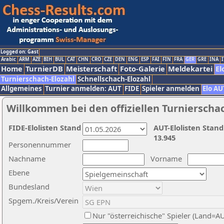
Logged on: Gast
Arabic
ARM
AZE
BIH
BUL
CAT
CHN
CRO
CZE
DEN
ENG
ESP
FAI
FIN
FRA
GER
GRE
INA
I
Home
TurnierDB
Meisterschaft
Foto-Galerie
Meldekartei
El
Turnierschach-Elozahl
Schnellschach-Elozahl
Allgemeines
Turnier anmelden: AUT
FIDE
Spieler anmelden
Elo AU
Willkommen bei den offiziellen Turnierscha
FIDE-Elolisten Stand
AUT-Elolisten Stand
13.945
Personennummer
Nachname
Vorname
Ebene
Bundesland
Spgem./Kreis/Verein
Nur "österreichische" Spieler (Land=A