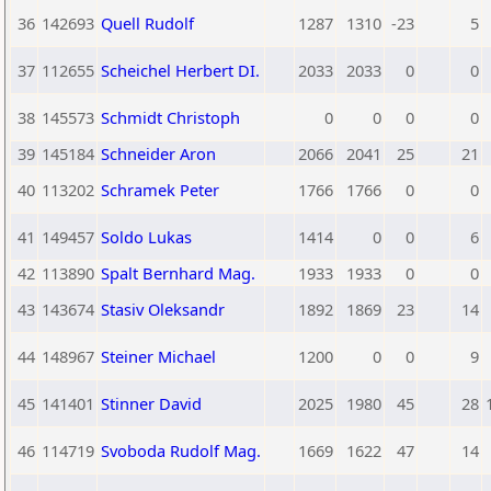
36
142693
Quell Rudolf
1287
1310
-23
5
37
112655
Scheichel Herbert DI.
2033
2033
0
0
38
145573
Schmidt Christoph
0
0
0
0
39
145184
Schneider Aron
2066
2041
25
21
40
113202
Schramek Peter
1766
1766
0
0
41
149457
Soldo Lukas
1414
0
0
6
42
113890
Spalt Bernhard Mag.
1933
1933
0
0
43
143674
Stasiv Oleksandr
1892
1869
23
14
44
148967
Steiner Michael
1200
0
0
9
45
141401
Stinner David
2025
1980
45
28
46
114719
Svoboda Rudolf Mag.
1669
1622
47
14