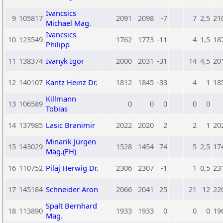
Ivancsics
9
105817
2091
2098
-7
7
2,5
21
Michael Mag.
Ivancsics
10
123549
1762
1773
-11
4
1,5
18
Philipp
11
138374
Ivanyk Igor
2000
2031
-31
14
4,5
20
12
140107
Kantz Heinz Dr.
1812
1845
-33
4
1
18
Killmann
13
106589
0
0
0
0
0
Tobias
14
137985
Lasic Branimir
2022
2020
2
2
1
20
Minarik Jürgen
15
143029
1528
1454
74
5
2,5
17
Mag.(FH)
16
110752
Pilaj Herwig Dr.
2306
2307
-1
1
0,5
23
17
145184
Schneider Aron
2066
2041
25
21
12
22
Spalt Bernhard
18
113890
1933
1933
0
0
0
19
Mag.