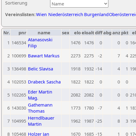
Sortierung
Vereinslisten:
Wien
Niederösterreich
Burgenland
Oberösterrei
Nr.
pnr
name
sex
elo
eloalt
diff
abg
anz
pkt
el
Atanasovski
1
146534
1476
1476
0
0
0
16
Filip
2
100699
Bawart Markus
2273
2275
-2
7
4
22
3
136498
Belic Slavisa
1918
1932
-14
4
1
19
4
102053
Drabeck Sascha
1822
1822
0
0
0
Eder Martin
5
102265
2082
2082
0
0
0
21
Mag.
Gathemann
6
143030
1773
1780
-7
4
1
18
Thomas
Herndlbauer
7
104995
1962
1987
-25
8
3
19
Martin
8
105468
Holzer Jan
1670
1685
-15
1
0
17