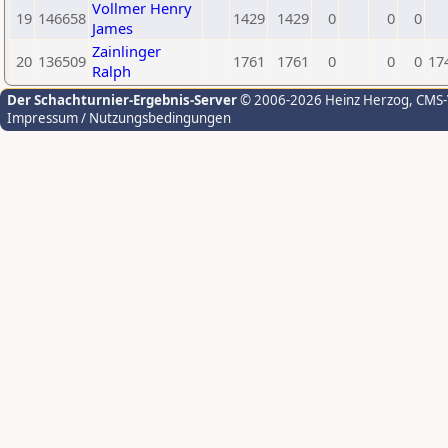
Vollmer Henry
19
146658
1429
1429
0
0
0
James
Zainlinger
20
136509
1761
1761
0
0
0
17
Ralph
Der Schachturnier-Ergebnis-Server
© 2006-2026 Heinz Herzog
, CMS
Impressum / Nutzungsbedingungen