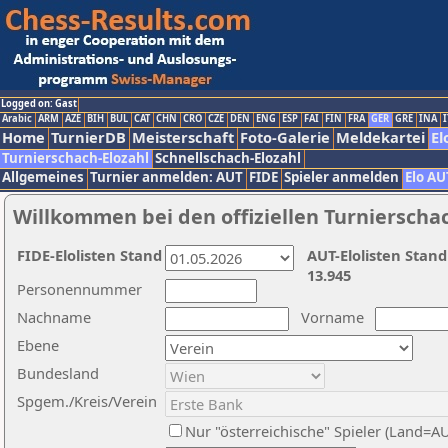
Logged on: Gast
Arabic
ARM
AZE
BIH
BUL
CAT
CHN
CRO
CZE
DEN
ENG
ESP
FAI
FIN
FRA
GER
GRE
INA
I
Home
TurnierDB
Meisterschaft
Foto-Galerie
Meldekartei
El
Turnierschach-Elozahl
Schnellschach-Elozahl
Allgemeines
Turnier anmelden: AUT
FIDE
Spieler anmelden
Elo AU
Willkommen bei den offiziellen Turnierscha
FIDE-Elolisten Stand
AUT-Elolisten Stand
13.945
Personennummer
Nachname
Vorname
Ebene
Bundesland
Spgem./Kreis/Verein
Nur "österreichische" Spieler (Land=A