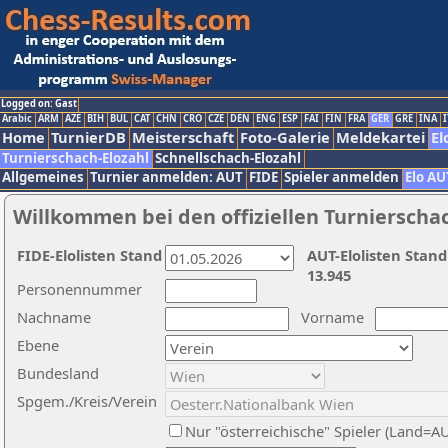
Logged on: Gast
Arabic
ARM
AZE
BIH
BUL
CAT
CHN
CRO
CZE
DEN
ENG
ESP
FAI
FIN
FRA
GER
GRE
INA
I
Home
TurnierDB
Meisterschaft
Foto-Galerie
Meldekartei
El
Turnierschach-Elozahl
Schnellschach-Elozahl
Allgemeines
Turnier anmelden: AUT
FIDE
Spieler anmelden
Elo AU
Willkommen bei den offiziellen Turnierscha
FIDE-Elolisten Stand
AUT-Elolisten Stand
13.945
Personennummer
Nachname
Vorname
Ebene
Bundesland
Spgem./Kreis/Verein
Nur "österreichische" Spieler (Land=A