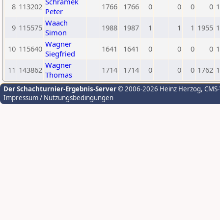
Schramek
8
113202
1766
1766
0
0
0
0
1
Peter
Waach
9
115575
1988
1987
1
1
1
1955
1
Simon
Wagner
10
115640
1641
1641
0
0
0
0
1
Siegfried
Wagner
11
143862
1714
1714
0
0
0
1762
1
Thomas
Der Schachturnier-Ergebnis-Server
© 2006-2026 Heinz Herzog
, CMS
Impressum / Nutzungsbedingungen