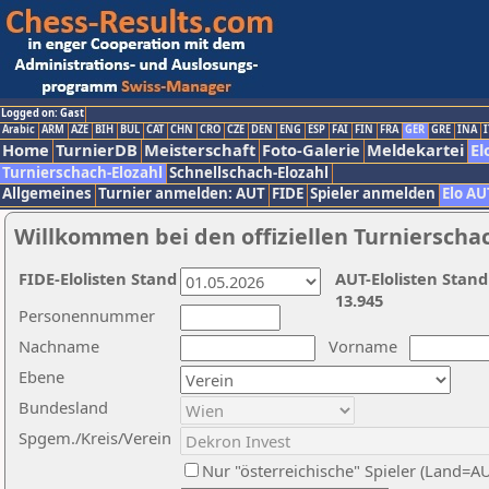
Logged on: Gast
Arabic
ARM
AZE
BIH
BUL
CAT
CHN
CRO
CZE
DEN
ENG
ESP
FAI
FIN
FRA
GER
GRE
INA
I
Home
TurnierDB
Meisterschaft
Foto-Galerie
Meldekartei
El
Turnierschach-Elozahl
Schnellschach-Elozahl
Allgemeines
Turnier anmelden: AUT
FIDE
Spieler anmelden
Elo AU
Willkommen bei den offiziellen Turnierscha
FIDE-Elolisten Stand
AUT-Elolisten Stand
13.945
Personennummer
Nachname
Vorname
Ebene
Bundesland
Spgem./Kreis/Verein
Nur "österreichische" Spieler (Land=A