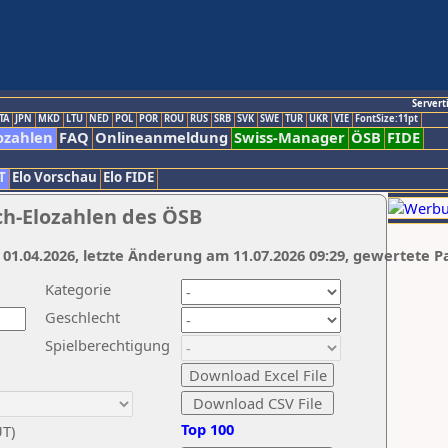
Servert
TA
JPN
MKD
LTU
NED
POL
POR
ROU
RUS
SRB
SVK
SWE
TUR
UKR
VIE
FontSize:11pt
ozahlen
FAQ
Onlineanmeldung
Swiss-Manager
ÖSB
FIDE
T
Elo Vorschau
Elo FIDE
ch-Elozahlen des ÖSB
 01.04.2026, letzte Änderung am 11.07.2026 09:29, gewertete P
Kategorie
Geschlecht
Spielberechtigung
Top 100
UT)