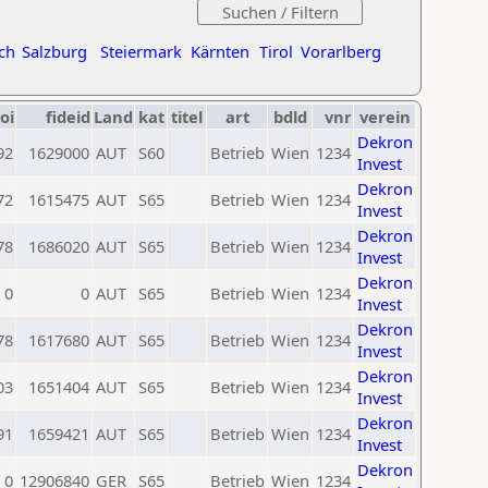
ch
Salzburg
Steiermark
Kärnten
Tirol
Vorarlberg
oi
fideid
Land
kat
titel
art
bdld
vnr
verein
Dekron
92
1629000
AUT
S60
Betrieb
Wien
1234
Invest
Dekron
72
1615475
AUT
S65
Betrieb
Wien
1234
Invest
Dekron
78
1686020
AUT
S65
Betrieb
Wien
1234
Invest
Dekron
0
0
AUT
S65
Betrieb
Wien
1234
Invest
Dekron
78
1617680
AUT
S65
Betrieb
Wien
1234
Invest
Dekron
03
1651404
AUT
S65
Betrieb
Wien
1234
Invest
Dekron
91
1659421
AUT
S65
Betrieb
Wien
1234
Invest
Dekron
0
12906840
GER
S65
Betrieb
Wien
1234