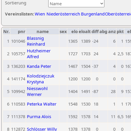
Sortierung
Vereinslisten:
Wien
Niederösterreich
Burgenland
Oberösterrei
Nr.
pnr
name
sex
elo
eloalt
diff
abg
anz
pkt
el
Blassnig
1
101046
1365
1389
-24
6
1
15
Reinhard
Hutzheimer
2
105757
1727
1703
24
4
2,5
18
Alfred
3
136203
Kanda Peter
1467
1504
-37
4
0
16
Kolodziejczuk
4
141174
1200
1200
0
0
0
Krystyna
Niesswohl
5
109942
1404
1491
-87
28
9
15
Werner
6
110583
Peterka Walter
1548
1530
18
1
1
17
7
111378
Purma Alois
1592
1578
14
11
6,5
16
8
112872
Schlösser Willy
1378
1378
0
0
0