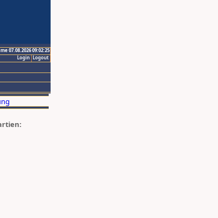
ime 07.08.2026 09:02:25
Login
Logout
artien: