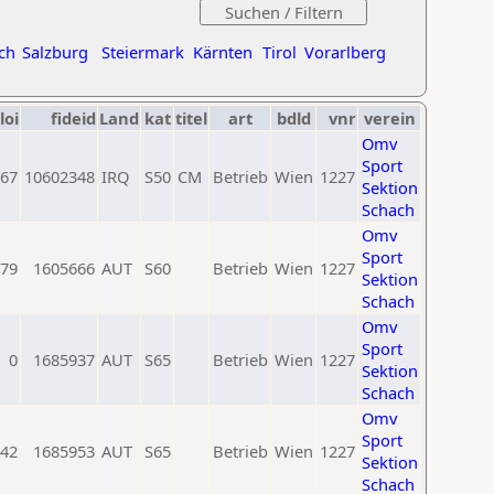
ch
Salzburg
Steiermark
Kärnten
Tirol
Vorarlberg
loi
fideid
Land
kat
titel
art
bdld
vnr
verein
Omv
Sport
67
10602348
IRQ
S50
CM
Betrieb
Wien
1227
Sektion
Schach
Omv
Sport
79
1605666
AUT
S60
Betrieb
Wien
1227
Sektion
Schach
Omv
Sport
0
1685937
AUT
S65
Betrieb
Wien
1227
Sektion
Schach
Omv
Sport
42
1685953
AUT
S65
Betrieb
Wien
1227
Sektion
Schach