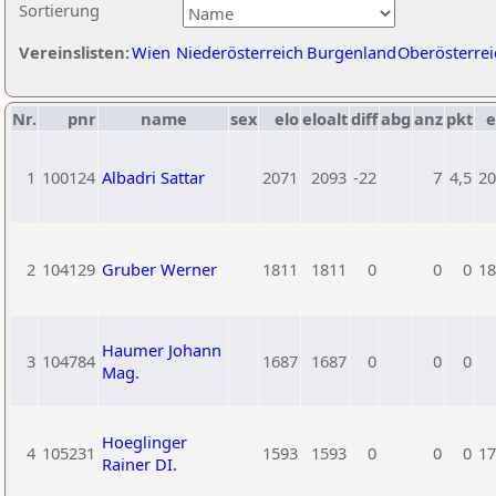
Sortierung
Vereinslisten:
Wien
Niederösterreich
Burgenland
Oberösterrei
Nr.
pnr
name
sex
elo
eloalt
diff
abg
anz
pkt
e
1
100124
Albadri Sattar
2071
2093
-22
7
4,5
20
2
104129
Gruber Werner
1811
1811
0
0
0
18
Haumer Johann
3
104784
1687
1687
0
0
0
Mag.
Hoeglinger
4
105231
1593
1593
0
0
0
17
Rainer DI.