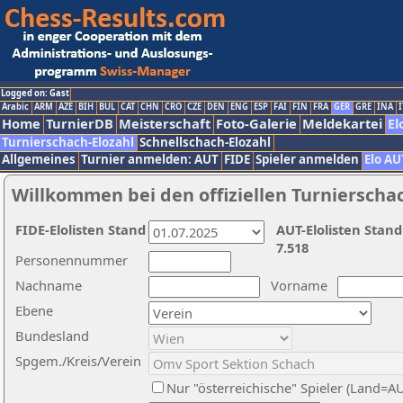
Logged on: Gast
Arabic
ARM
AZE
BIH
BUL
CAT
CHN
CRO
CZE
DEN
ENG
ESP
FAI
FIN
FRA
GER
GRE
INA
I
Home
TurnierDB
Meisterschaft
Foto-Galerie
Meldekartei
El
Turnierschach-Elozahl
Schnellschach-Elozahl
Allgemeines
Turnier anmelden: AUT
FIDE
Spieler anmelden
Elo AU
Willkommen bei den offiziellen Turnierscha
FIDE-Elolisten Stand
AUT-Elolisten Stand
7.518
Personennummer
Nachname
Vorname
Ebene
Bundesland
Spgem./Kreis/Verein
Nur "österreichische" Spieler (Land=A