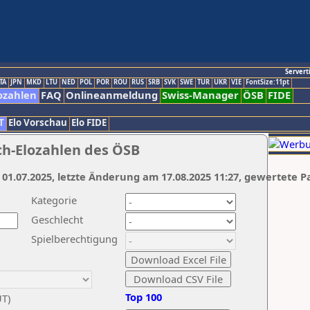
Servert
TA
JPN
MKD
LTU
NED
POL
POR
ROU
RUS
SRB
SVK
SWE
TUR
UKR
VIE
FontSize:11pt
ozahlen
FAQ
Onlineanmeldung
Swiss-Manager
ÖSB
FIDE
T
Elo Vorschau
Elo FIDE
ch-Elozahlen des ÖSB
 01.07.2025, letzte Änderung am 17.08.2025 11:27, gewertete P
Kategorie
Geschlecht
Spielberechtigung
Top 100
UT)