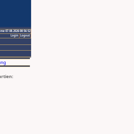
ime 07.08.2026 08:56:52
Login
Logout
artien: