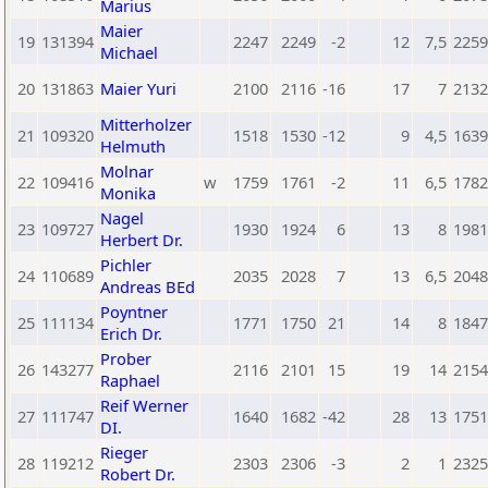
Marius
Maier
19
131394
2247
2249
-2
12
7,5
2259
Michael
20
131863
Maier Yuri
2100
2116
-16
17
7
2132
Mitterholzer
21
109320
1518
1530
-12
9
4,5
1639
Helmuth
Molnar
22
109416
w
1759
1761
-2
11
6,5
1782
Monika
Nagel
23
109727
1930
1924
6
13
8
1981
Herbert Dr.
Pichler
24
110689
2035
2028
7
13
6,5
2048
Andreas BEd
Poyntner
25
111134
1771
1750
21
14
8
1847
Erich Dr.
Prober
26
143277
2116
2101
15
19
14
2154
Raphael
Reif Werner
27
111747
1640
1682
-42
28
13
1751
DI.
Rieger
28
119212
2303
2306
-3
2
1
2325
Robert Dr.