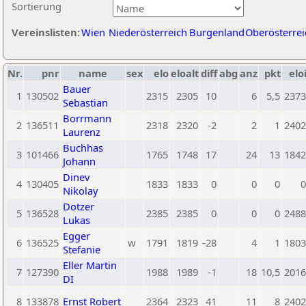
Sortierung
Vereinslisten:
Wien
Niederösterreich
Burgenland
Oberösterrei
Nr.
pnr
name
sex
elo
eloalt
diff
abg
anz
pkt
elo
Bauer
1
130502
2315
2305
10
6
5,5
2373
Sebastian
Borrmann
2
136511
2318
2320
-2
2
1
2402
Laurenz
Buchhas
3
101466
1765
1748
17
24
13
1842
Johann
Dinev
4
130405
1833
1833
0
0
0
0
Nikolay
Dotzer
5
136528
2385
2385
0
0
0
2488
Lukas
Egger
6
136525
w
1791
1819
-28
4
1
1803
Stefanie
Eller Martin
7
127390
1988
1989
-1
18
10,5
2016
DI
8
133878
Ernst Robert
2364
2323
41
11
8
2402