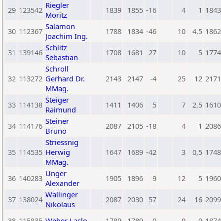
Riegler
29
123542
1839
1855
-16
4
1
1843
Moritz
Salamon
30
112367
1788
1834
-46
10
4,5
1862
Joachim Ing.
Schlitz
31
139146
1708
1681
27
10
5
1774
Sebastian
Schroll
32
113272
Gerhard Dr.
2143
2147
-4
25
12
2171
MMag.
Steiger
33
114138
1411
1406
5
7
2,5
1610
Raimund
Steiner
34
114176
2087
2105
-18
4
1
2086
Bruno
Striessnig
35
114535
Herwig
1647
1689
-42
3
0,5
1748
MMag.
Unger
36
140283
1905
1896
9
12
5
1960
Alexander
Wallinger
37
138024
2087
2030
57
24
16
2099
Nikolaus
38
115835
Weber Laslo
1789
1789
0
0
0
1874