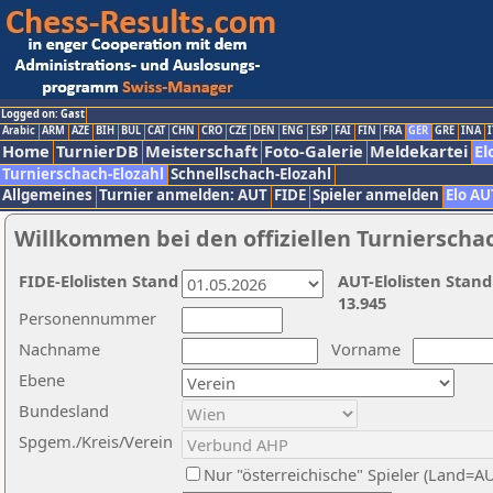
Logged on: Gast
Arabic
ARM
AZE
BIH
BUL
CAT
CHN
CRO
CZE
DEN
ENG
ESP
FAI
FIN
FRA
GER
GRE
INA
I
Home
TurnierDB
Meisterschaft
Foto-Galerie
Meldekartei
El
Turnierschach-Elozahl
Schnellschach-Elozahl
Allgemeines
Turnier anmelden: AUT
FIDE
Spieler anmelden
Elo AU
Willkommen bei den offiziellen Turnierscha
FIDE-Elolisten Stand
AUT-Elolisten Stand
13.945
Personennummer
Nachname
Vorname
Ebene
Bundesland
Spgem./Kreis/Verein
Nur "österreichische" Spieler (Land=A