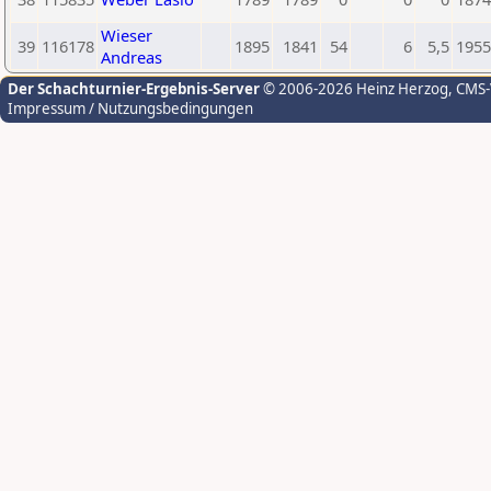
Wieser
39
116178
1895
1841
54
6
5,5
1955
Andreas
Der Schachturnier-Ergebnis-Server
© 2006-2026 Heinz Herzog
, CMS
Impressum / Nutzungsbedingungen