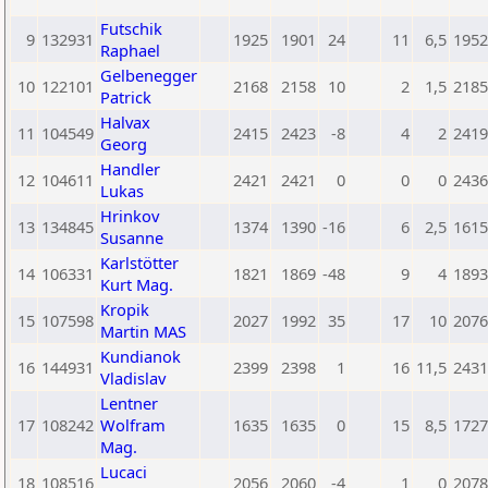
Futschik
9
132931
1925
1901
24
11
6,5
1952
Raphael
Gelbenegger
10
122101
2168
2158
10
2
1,5
2185
Patrick
Halvax
11
104549
2415
2423
-8
4
2
2419
Georg
Handler
12
104611
2421
2421
0
0
0
2436
Lukas
Hrinkov
13
134845
1374
1390
-16
6
2,5
1615
Susanne
Karlstötter
14
106331
1821
1869
-48
9
4
1893
Kurt Mag.
Kropik
15
107598
2027
1992
35
17
10
2076
Martin MAS
Kundianok
16
144931
2399
2398
1
16
11,5
2431
Vladislav
Lentner
17
108242
Wolfram
1635
1635
0
15
8,5
1727
Mag.
Lucaci
18
108516
2056
2060
-4
1
0
2078