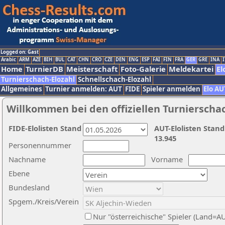
Logged on: Gast
Arabic
ARM
AZE
BIH
BUL
CAT
CHN
CRO
CZE
DEN
ENG
ESP
FAI
FIN
FRA
GER
GRE
INA
I
Home
TurnierDB
Meisterschaft
Foto-Galerie
Meldekartei
El
Turnierschach-Elozahl
Schnellschach-Elozahl
Allgemeines
Turnier anmelden: AUT
FIDE
Spieler anmelden
Elo AU
Willkommen bei den offiziellen Turnierscha
FIDE-Elolisten Stand
AUT-Elolisten Stand
13.945
Personennummer
Nachname
Vorname
Ebene
Bundesland
Spgem./Kreis/Verein
Nur "österreichische" Spieler (Land=A