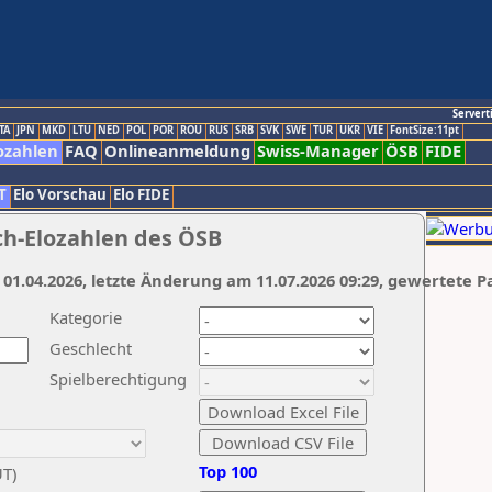
Servert
TA
JPN
MKD
LTU
NED
POL
POR
ROU
RUS
SRB
SVK
SWE
TUR
UKR
VIE
FontSize:11pt
ozahlen
FAQ
Onlineanmeldung
Swiss-Manager
ÖSB
FIDE
T
Elo Vorschau
Elo FIDE
ch-Elozahlen des ÖSB
 01.04.2026, letzte Änderung am 11.07.2026 09:29, gewertete P
Kategorie
Geschlecht
Spielberechtigung
Top 100
UT)