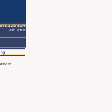
ime 07.08.2026 13:00:40
Login
Logout
artien: