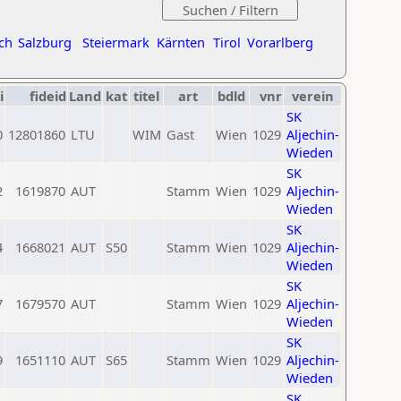
ch
Salzburg
Steiermark
Kärnten
Tirol
Vorarlberg
i
fideid
Land
kat
titel
art
bdld
vnr
verein
SK
0
12801860
LTU
WIM
Gast
Wien
1029
Aljechin-
Wieden
SK
2
1619870
AUT
Stamm
Wien
1029
Aljechin-
Wieden
SK
4
1668021
AUT
S50
Stamm
Wien
1029
Aljechin-
Wieden
SK
7
1679570
AUT
Stamm
Wien
1029
Aljechin-
Wieden
SK
9
1651110
AUT
S65
Stamm
Wien
1029
Aljechin-
Wieden
SK