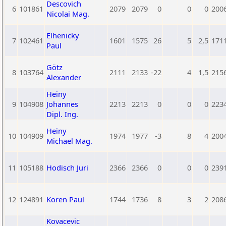
Descovich
6
101861
2079
2079
0
0
0
200
Nicolai Mag.
Elhenicky
7
102461
1601
1575
26
5
2,5
171
Paul
Götz
8
103764
2111
2133
-22
4
1,5
215
Alexander
Heiny
9
104908
Johannes
2213
2213
0
0
0
223
Dipl. Ing.
Heiny
10
104909
1974
1977
-3
8
4
200
Michael Mag.
11
105188
Hodisch Juri
2366
2366
0
0
0
239
12
124891
Koren Paul
1744
1736
8
3
2
208
Kovacevic