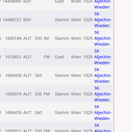
7
14408945
BIH
Gast
Wien
1029
Aljechin-
Wieden
SK
4
14406721
BIH
Stamm
Wien
1029
Aljechin-
Wieden
SK
5
1600184
AUT
S50
IM
Stamm
Wien
1029
Aljechin-
Wieden
SK
8
1610651
AUT
FM
Gast
Wien
1029
Aljechin-
Wieden
SK
3
1606450
AUT
S65
Stamm
Wien
1029
Aljechin-
Wieden
SK
1
1600974
AUT
S50
FM
Stamm
Wien
1029
Aljechin-
Wieden
SK
8
1606476
AUT
S60
Stamm
Wien
1029
Aljechin-
Wieden
SK
7
1605011
AUT
S50
FM
Stamm
Wien
1029
Aljechin-