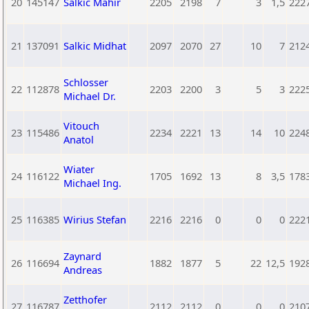
20
145147
Salkic Mahir
2205
2198
7
3
1,5
222
21
137091
Salkic Midhat
2097
2070
27
10
7
212
Schlosser
22
112878
2203
2200
3
5
3
222
Michael Dr.
Vitouch
23
115486
2234
2221
13
14
10
224
Anatol
Wiater
24
116122
1705
1692
13
8
3,5
178
Michael Ing.
25
116385
Wirius Stefan
2216
2216
0
0
0
222
Zaynard
26
116694
1882
1877
5
22
12,5
192
Andreas
Zetthofer
27
116787
2112
2112
0
0
0
210