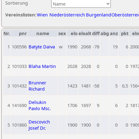
Sortierung
Vereinslisten:
Wien
Niederösterreich
Burgenland
Oberösterrei
Nr.
pnr
name
sex
elo
eloalt
diff
abg
anz
pkt
elo
1
100596
Batyte Daiva
w
1990
2068
-78
19
6
200
2
101033
Blaha Martin
2028
2028
0
0
0
197
Brunner
3
101432
1423
1481
-58
5
0,5
156
Richard
Deliukin
4
141690
1706
1697
9
6
2
181
Pavlo Msc.
Descovich
5
101860
1900
1900
0
0
0
190
Josef Dr.