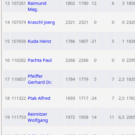
13
107261
Raimund
1802
1790
12
6
3
185
Mag.
14
107374
Kraschl Joerg
2321
2321
0
0
0
232
15
107656
Kuda Heinz
1786
1807
-21
5
1
183
16
110282
Pachta Paul
2266
2266
0
0
0
229
Pfeiffer
17
110657
1784
1779
5
7
2,5
183
Gerhard Dr.
18
111322
Ptak Alfred
1693
1717
-24
7
2,5
176
Reimitzer
19
111753
1972
1958
14
11
6,5
200
Wolfgang