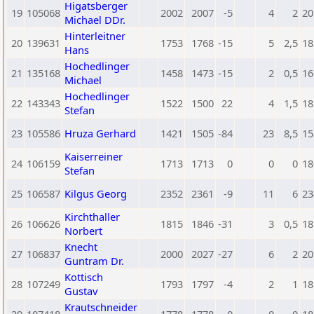
Higatsberger
19
105068
2002
2007
-5
4
2
20
Michael DDr.
Hinterleitner
20
139631
1753
1768
-15
5
2,5
18
Hans
Hochedlinger
21
135168
1458
1473
-15
2
0,5
16
Michael
Hochedlinger
22
143343
1522
1500
22
4
1,5
18
Stefan
23
105586
Hruza Gerhard
1421
1505
-84
23
8,5
15
Kaiserreiner
24
106159
1713
1713
0
0
0
18
Stefan
25
106587
Kilgus Georg
2352
2361
-9
11
6
23
Kirchthaller
26
106626
1815
1846
-31
3
0,5
18
Norbert
Knecht
27
106837
2000
2027
-27
6
2
20
Guntram Dr.
Kottisch
28
107249
1793
1797
-4
2
1
18
Gustav
Krautschneider