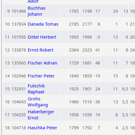
Adolf
Buchhas
9
101466
1765
1748
17
24
13
18
Johann
10
137834
Danada Tomas
2185
2177
8
1
1
21
11
101956
Dittel Herbert
1993
1996
-3
13
6
20
12
133878
Ernst Robert
2364
2323
41
11
8
24
13
135060
Fischer Adrian
1729
1681
48
11
7
18
14
102946
Fischer Peter
1840
1859
-19
15
8
18
Futschik
15
132931
1925
1901
24
11
6,5
19
Raphael
Grohs
16
104043
1480
1516
-36
13
5,5
16
Wolfgang
Haberberger
17
104335
1958
1939
19
8
5,5
19
Ernst
18
104718
Haschka Peter
1799
1792
7
4
2,5
18