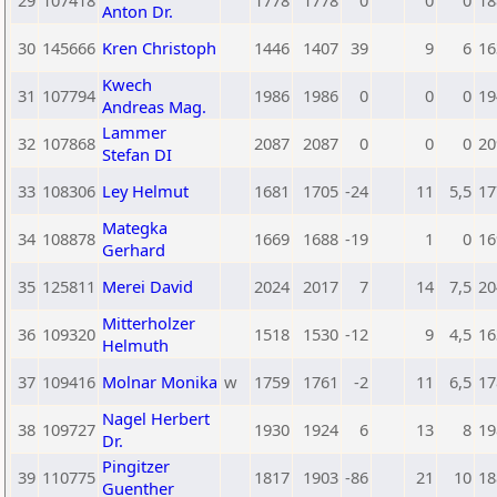
29
107418
1778
1778
0
0
0
18
Anton Dr.
30
145666
Kren Christoph
1446
1407
39
9
6
16
Kwech
31
107794
1986
1986
0
0
0
19
Andreas Mag.
Lammer
32
107868
2087
2087
0
0
0
20
Stefan DI
33
108306
Ley Helmut
1681
1705
-24
11
5,5
17
Mategka
34
108878
1669
1688
-19
1
0
16
Gerhard
35
125811
Merei David
2024
2017
7
14
7,5
20
Mitterholzer
36
109320
1518
1530
-12
9
4,5
16
Helmuth
37
109416
Molnar Monika
w
1759
1761
-2
11
6,5
17
Nagel Herbert
38
109727
1930
1924
6
13
8
19
Dr.
Pingitzer
39
110775
1817
1903
-86
21
10
18
Guenther