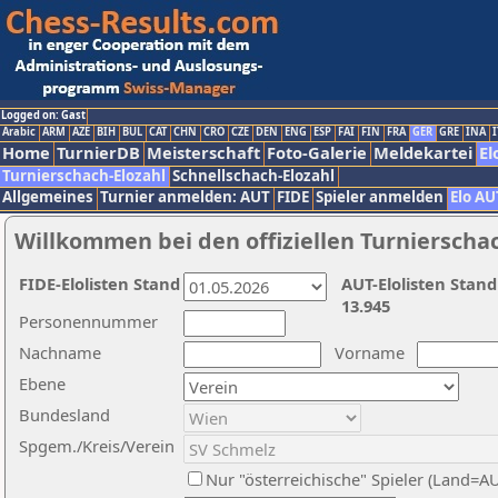
Logged on: Gast
Arabic
ARM
AZE
BIH
BUL
CAT
CHN
CRO
CZE
DEN
ENG
ESP
FAI
FIN
FRA
GER
GRE
INA
I
Home
TurnierDB
Meisterschaft
Foto-Galerie
Meldekartei
El
Turnierschach-Elozahl
Schnellschach-Elozahl
Allgemeines
Turnier anmelden: AUT
FIDE
Spieler anmelden
Elo AU
Willkommen bei den offiziellen Turnierscha
FIDE-Elolisten Stand
AUT-Elolisten Stand
13.945
Personennummer
Nachname
Vorname
Ebene
Bundesland
Spgem./Kreis/Verein
Nur "österreichische" Spieler (Land=A