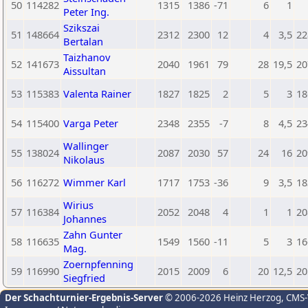
50
114282
1315
1386
-71
6
1
Peter Ing.
Szikszai
51
148664
2312
2300
12
4
3,5
22
Bertalan
Taizhanov
52
141673
2040
1961
79
28
19,5
20
Aissultan
53
115383
Valenta Rainer
1827
1825
2
5
3
18
54
115400
Varga Peter
2348
2355
-7
8
4,5
23
Wallinger
55
138024
2087
2030
57
24
16
20
Nikolaus
56
116272
Wimmer Karl
1717
1753
-36
9
3,5
18
Wirius
57
116384
2052
2048
4
1
1
20
Johannes
Zahn Gunter
58
116635
1549
1560
-11
5
3
16
Mag.
Zoernpfenning
59
116990
2015
2009
6
20
12,5
20
Siegfried
Der Schachturnier-Ergebnis-Server
© 2006-2026 Heinz Herzog
, CMS