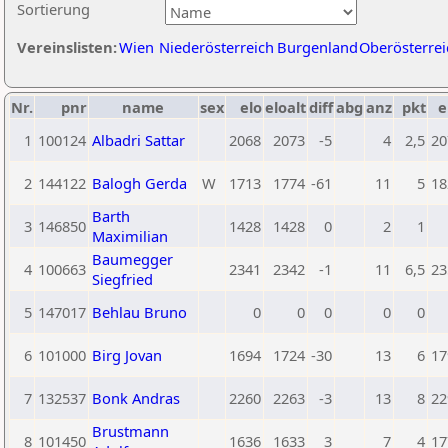
Sortierung
Vereinslisten:
Wien
Niederösterreich
Burgenland
Oberösterrei
Nr.
pnr
name
sex
elo
eloalt
diff
abg
anz
pkt
e
1
100124
Albadri Sattar
2068
2073
-5
4
2,5
20
2
144122
Balogh Gerda
W
1713
1774
-61
11
5
18
Barth
3
146850
1428
1428
0
2
1
Maximilian
Baumegger
4
100663
2341
2342
-1
11
6,5
23
Siegfried
5
147017
Behlau Bruno
0
0
0
0
0
6
101000
Birg Jovan
1694
1724
-30
13
6
17
7
132537
Bonk Andras
2260
2263
-3
13
8
22
Brustmann
8
101450
1636
1633
3
7
4
17