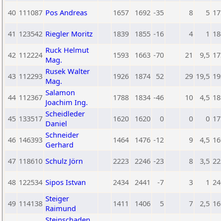
40
111087
Pos Andreas
1657
1692
-35
8
5
17
41
123542
Riegler Moritz
1839
1855
-16
4
1
18
Ruck Helmut
42
112224
1593
1663
-70
21
9,5
17
Mag.
Rusek Walter
43
112293
1926
1874
52
29
19,5
19
Mag.
Salamon
44
112367
1788
1834
-46
10
4,5
18
Joachim Ing.
Scheidleder
45
133517
1620
1620
0
0
0
17
Daniel
Schneider
46
146393
1464
1476
-12
9
4,5
16
Gerhard
47
118610
Schulz Jörn
2223
2246
-23
8
3,5
22
48
122534
Sipos Istvan
2434
2441
-7
3
1
24
Steiger
49
114138
1411
1406
5
7
2,5
16
Raimund
Steinschaden