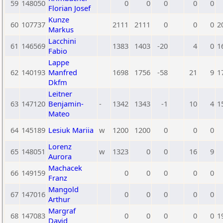
59
148050
0
0
0
0
0
Florian Josef
Kunze
60
107737
2111
2111
0
0
0
2
Markus
Lacchini
61
146569
1383
1403
-20
4
0
1
Fabio
Lappe
62
140193
Manfred
1698
1756
-58
21
9
1
Dkfm
Leitner
63
147120
Benjamin-
-
1342
1343
-1
10
4
1
Mateo
64
145189
Lesiuk Mariia
w
1200
1200
0
0
0
Lorenz
65
148051
w
1323
0
0
16
9
Aurora
Machacek
66
149159
0
0
0
0
0
Franz
Mangold
67
147016
0
0
0
0
0
Arthur
Margraf
68
147083
0
0
0
0
0
1
David