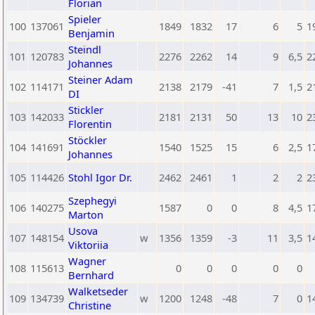
Florian
Spieler
100
137061
1849
1832
17
6
5
1
Benjamin
Steindl
101
120783
2276
2262
14
9
6,5
2
Johannes
Steiner Adam
102
114171
2138
2179
-41
7
1,5
2
DI
Stickler
103
142033
2181
2131
50
13
10
2
Florentin
Stöckler
104
141691
1540
1525
15
6
2,5
1
Johannes
105
114426
Stohl Igor Dr.
2462
2461
1
2
2
2
Szephegyi
106
140275
1587
0
0
8
4,5
1
Marton
Usova
107
148154
w
1356
1359
-3
11
3,5
1
Viktoriia
Wagner
108
115613
0
0
0
0
0
Bernhard
Walketseder
109
134739
w
1200
1248
-48
7
0
1
Christine