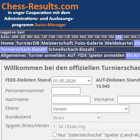
Logged on: Gast
Arabic
ARM
AZE
BIH
BUL
CAT
CHN
CRO
CZE
DEN
ENG
ESP
FAI
FIN
FRA
GER
GRE
INA
I
Home
TurnierDB
Meisterschaft
Foto-Galerie
Meldekartei
El
Turnierschach-Elozahl
Schnellschach-Elozahl
Allgemeines
Turnier anmelden: AUT
FIDE
Spieler anmelden
Elo AU
Willkommen bei den offiziellen Turnierscha
FIDE-Elolisten Stand
AUT-Elolisten Stand
13.945
Personennummer
Nachname
Vorname
Ebene
Bundesland
Spgem./Kreis/Verein
Nur "österreichische" Spieler (Land=A