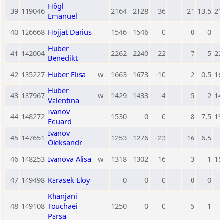
Högl
39
119046
2164
2128
36
21
13,5
2
Emanuel
40
126668
Hojjat Darius
1546
1546
0
0
0
Huber
41
142004
2262
2240
22
7
5
2
Benedikt
42
135227
Huber Elisa
w
1663
1673
-10
2
0,5
1
Huber
43
137967
w
1429
1433
-4
5
2
1
Valentina
Ivanov
44
148272
1530
0
0
8
7,5
1
Eduard
Ivanov
45
147651
1253
1276
-23
16
6,5
Oleksandr
46
148253
Ivanova Alisa
w
1318
1302
16
3
1
1
47
149498
Karasek Eloy
0
0
0
0
0
Khanjani
48
149108
Touchaei
1250
0
0
5
1
Parsa