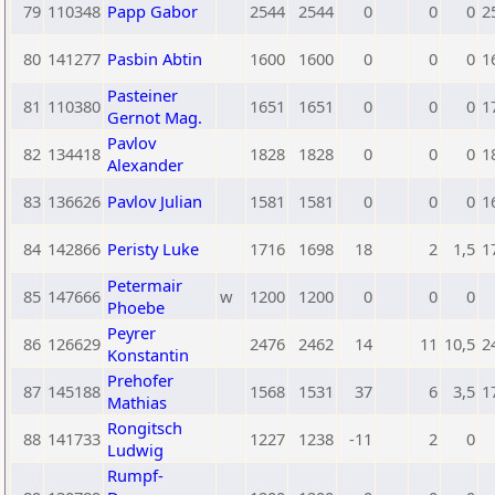
79
110348
Papp Gabor
2544
2544
0
0
0
2
80
141277
Pasbin Abtin
1600
1600
0
0
0
1
Pasteiner
81
110380
1651
1651
0
0
0
1
Gernot Mag.
Pavlov
82
134418
1828
1828
0
0
0
1
Alexander
83
136626
Pavlov Julian
1581
1581
0
0
0
1
84
142866
Peristy Luke
1716
1698
18
2
1,5
1
Petermair
85
147666
w
1200
1200
0
0
0
Phoebe
Peyrer
86
126629
2476
2462
14
11
10,5
2
Konstantin
Prehofer
87
145188
1568
1531
37
6
3,5
1
Mathias
Rongitsch
88
141733
1227
1238
-11
2
0
Ludwig
Rumpf-