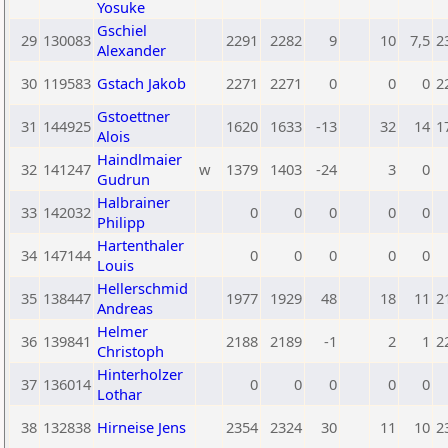
Yosuke
Gschiel
29
130083
2291
2282
9
10
7,5
2
Alexander
30
119583
Gstach Jakob
2271
2271
0
0
0
2
Gstoettner
31
144925
1620
1633
-13
32
14
1
Alois
Haindlmaier
32
141247
w
1379
1403
-24
3
0
Gudrun
Halbrainer
33
142032
0
0
0
0
0
Philipp
Hartenthaler
34
147144
0
0
0
0
0
Louis
Hellerschmid
35
138447
1977
1929
48
18
11
2
Andreas
Helmer
36
139841
2188
2189
-1
2
1
2
Christoph
Hinterholzer
37
136014
0
0
0
0
0
Lothar
38
132838
Hirneise Jens
2354
2324
30
11
10
2