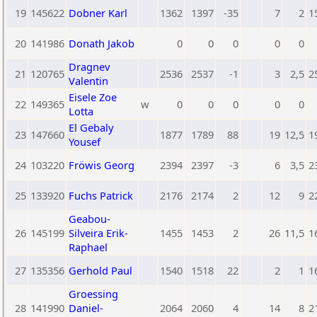
19
145622
Dobner Karl
1362
1397
-35
7
2
1
20
141986
Donath Jakob
0
0
0
0
0
Dragnev
21
120765
2536
2537
-1
3
2,5
2
Valentin
Eisele Zoe
22
149365
w
0
0
0
0
0
Lotta
El Gebaly
23
147660
1877
1789
88
19
12,5
1
Yousef
24
103220
Fröwis Georg
2394
2397
-3
6
3,5
2
25
133920
Fuchs Patrick
2176
2174
2
12
9
2
Geabou-
26
145199
Silveira Erik-
1455
1453
2
26
11,5
1
Raphael
27
135356
Gerhold Paul
1540
1518
22
2
1
1
Groessing
28
141990
Daniel-
2064
2060
4
14
8
2