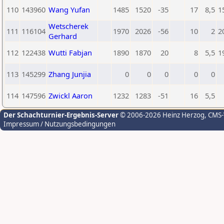
110
143960
Wang Yufan
1485
1520
-35
17
8,5
1
Wetscherek
111
116104
1970
2026
-56
10
2
2
Gerhard
112
122438
Wutti Fabjan
1890
1870
20
8
5,5
1
113
145299
Zhang Junjia
0
0
0
0
0
114
147596
Zwickl Aaron
1232
1283
-51
16
5,5
Der Schachturnier-Ergebnis-Server
© 2006-2026 Heinz Herzog
, CMS
Impressum / Nutzungsbedingungen