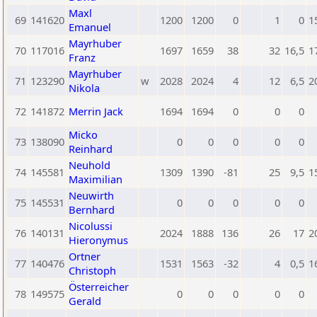
Maxl
69
141620
1200
1200
0
1
0
1
Emanuel
Mayrhuber
70
117016
1697
1659
38
32
16,5
1
Franz
Mayrhuber
71
123290
w
2028
2024
4
12
6,5
2
Nikola
72
141872
Merrin Jack
1694
1694
0
0
0
Micko
73
138090
0
0
0
0
0
Reinhard
Neuhold
74
145581
1309
1390
-81
25
9,5
1
Maximilian
Neuwirth
75
145531
0
0
0
0
0
Bernhard
Nicolussi
76
140131
2024
1888
136
26
17
2
Hieronymus
Ortner
77
140476
1531
1563
-32
4
0,5
1
Christoph
Österreicher
78
149575
0
0
0
0
0
Gerald