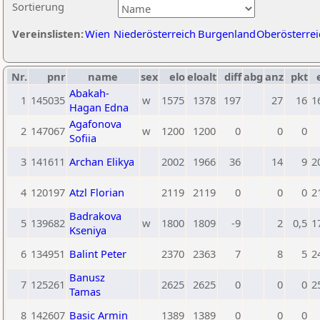
Sortierung
Vereinslisten:
Wien
Niederösterreich
Burgenland
Oberösterrei
Nr.
pnr
name
sex
elo
eloalt
diff
abg
anz
pkt
Abakah-
1
145035
w
1575
1378
197
27
16
1
Hagan Edna
Agafonova
2
147067
w
1200
1200
0
0
0
Sofiia
3
141611
Archan Elikya
2002
1966
36
14
9
2
4
120197
Atzl Florian
2119
2119
0
0
0
2
Badrakova
5
139682
w
1800
1809
-9
2
0,5
1
Kseniya
6
134951
Balint Peter
2370
2363
7
8
5
2
Banusz
7
125261
2625
2625
0
0
0
2
Tamas
8
142607
Basic Armin
1389
1389
0
0
0