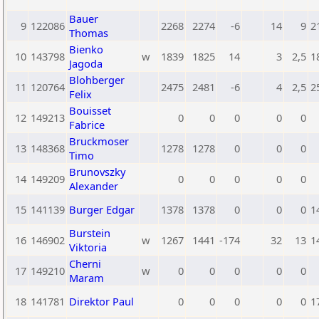
Bauer
9
122086
2268
2274
-6
14
9
2
Thomas
Bienko
10
143798
w
1839
1825
14
3
2,5
1
Jagoda
Blohberger
11
120764
2475
2481
-6
4
2,5
2
Felix
Bouisset
12
149213
0
0
0
0
0
Fabrice
Bruckmoser
13
148368
1278
1278
0
0
0
Timo
Brunovszky
14
149209
0
0
0
0
0
Alexander
15
141139
Burger Edgar
1378
1378
0
0
0
1
Burstein
16
146902
w
1267
1441
-174
32
13
1
Viktoria
Cherni
17
149210
w
0
0
0
0
0
Maram
18
141781
Direktor Paul
0
0
0
0
0
1