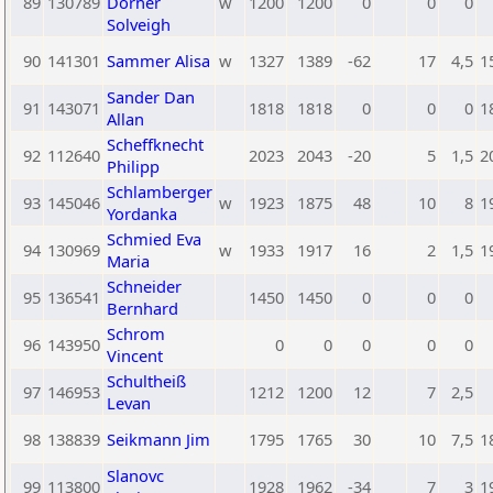
89
130789
Dorner
w
1200
1200
0
0
0
Solveigh
90
141301
Sammer Alisa
w
1327
1389
-62
17
4,5
1
Sander Dan
91
143071
1818
1818
0
0
0
1
Allan
Scheffknecht
92
112640
2023
2043
-20
5
1,5
2
Philipp
Schlamberger
93
145046
w
1923
1875
48
10
8
1
Yordanka
Schmied Eva
94
130969
w
1933
1917
16
2
1,5
1
Maria
Schneider
95
136541
1450
1450
0
0
0
Bernhard
Schrom
96
143950
0
0
0
0
0
Vincent
Schultheiß
97
146953
1212
1200
12
7
2,5
Levan
98
138839
Seikmann Jim
1795
1765
30
10
7,5
1
Slanovc
99
113800
1928
1962
-34
7
3
1