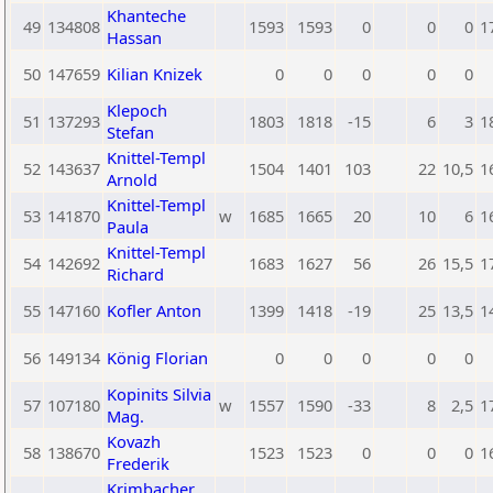
Khanteche
49
134808
1593
1593
0
0
0
1
Hassan
50
147659
Kilian Knizek
0
0
0
0
0
Klepoch
51
137293
1803
1818
-15
6
3
1
Stefan
Knittel-Templ
52
143637
1504
1401
103
22
10,5
1
Arnold
Knittel-Templ
53
141870
w
1685
1665
20
10
6
1
Paula
Knittel-Templ
54
142692
1683
1627
56
26
15,5
1
Richard
55
147160
Kofler Anton
1399
1418
-19
25
13,5
1
56
149134
König Florian
0
0
0
0
0
Kopinits Silvia
57
107180
w
1557
1590
-33
8
2,5
1
Mag.
Kovazh
58
138670
1523
1523
0
0
0
1
Frederik
Krimbacher