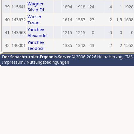
Wagner
39
115641
1894
1918
-24
4
1
1928
Silvio DI.
Wieser
40
143672
1614
1587
27
2
1,5
1698
Tizian
Yanchev
41
143963
1215
1215
0
0
0
0
Alexander
Yanchev
42
140001
1385
1342
43
2
2
1552
Teodosii
Der Schachturnier-Ergebnis-Server
© 2006-2026 Heinz Herzog
, CMS
Impressum / Nutzungsbedingungen