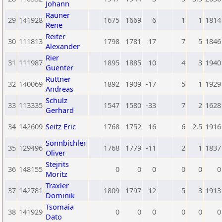
Johann
Rauner
29
141928
1675
1669
6
1
1
1814
Rene
Reiter
30
111813
1798
1781
17
7
5
1846
Alexander
Rier
31
111987
1895
1885
10
4
3
1940
Guenter
Ruttner
32
140069
1892
1909
-17
5
1
1929
Andreas
Schulz
33
113335
1547
1580
-33
7
2
1628
Gerhard
34
142609
Seitz Eric
1768
1752
16
6
2,5
1916
Sonnbichler
35
129496
1768
1779
-11
2
1
1837
Oliver
Stejrits
36
148155
0
0
0
0
0
0
Moritz
Traxler
37
142781
1809
1797
12
5
3
1913
Dominik
Tsomaia
38
141929
0
0
0
0
0
0
Dato