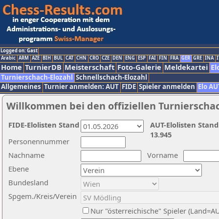
Logged on: Gast
Arabic
ARM
AZE
BIH
BUL
CAT
CHN
CRO
CZE
DEN
ENG
ESP
FAI
FIN
FRA
GER
GRE
INA
I
Home
TurnierDB
Meisterschaft
Foto-Galerie
Meldekartei
El
Turnierschach-Elozahl
Schnellschach-Elozahl
Allgemeines
Turnier anmelden: AUT
FIDE
Spieler anmelden
Elo AU
Willkommen bei den offiziellen Turnierscha
FIDE-Elolisten Stand
AUT-Elolisten Stand
13.945
Personennummer
Nachname
Vorname
Ebene
Bundesland
Spgem./Kreis/Verein
Nur "österreichische" Spieler (Land=A