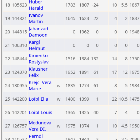
Huber
18
105623
1783
1807
-24
10
5,5
1867
Harald
Ivanov
19
144821
1645
1623
22
4
2
1837
Martin
Jahanzad
20
144815
0
1962
0
0
0
1948
Damoon
Kargl
21
106310
0
0
0
0
0
0
Helmut
Kiriienko
22
148444
1516
1384
132
14
8
1750
Rostyslav
Klausner
23
124370
1952
1891
61
17
12
1975
Felix
Krejci Vera
24
130955
w
1835
1774
61
8
5
1984
Marie
25
142200
Loibl Ella
w
1400
1399
1
22
10,5
1475
26
142201
Loibl Louis
1365
1325
40
7
4
0
Medunova
27
126757
w
1975
1974
1
10
4,5
1950
Vera DI.
Perndl
28
110532
1947
1944
3
5
3,5
2036