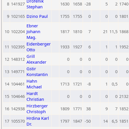
Drofenik
8
141927
1630
1658
-28
5
2
1740
Stephan
9
102165
Dzino Paul
1755
1755
0
0
0
1801
Ebner
10
102204
Johann
1817
1810
7
21
11,5
1868
Mag.
Eidenberger
11
102395
1933
1927
6
1
1
1952
Otto
Grill
12
148312
0
0
0
0
0
0
Alexander
Gstir
13
149771
0
0
0
0
0
0
Konstantin
Hahn
14
104461
1713
1721
-8
1
0,5
0
Michael
Hardt
15
104646
0
0
0
0
0
2132
Christian
Hirzberger
16
142938
1809
1771
38
9
7
1852
Christoph
Hrdina Karl
17
105570
1797
1847
-50
14
6,5
1851
Dr.