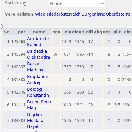
Sortierung
Vereinslisten:
Wien
Niederösterreich
Burgenland
Oberösterrei
Nr.
pnr
name
sex
elo
eloalt
diff
abg
anz
pkt
eloi
Armbruster
1
125763
1429
1446
-17
1
0
0
Roland
Baidetska
2
140394
w
1681
1695
-14
8
3
1757
Oleksandra
Becka
3
142337
1757
1750
7
7
5
1849
Mathias
Bogdanov
4
131385
0
0
0
0
0
2148
Andrej
Boldog
5
143348
1355
1303
52
7
4
0
Konstantin
Bruhn Peter
6
101414
1843
1821
22
8
5,5
1904
Mag.
Digdigi
7
134884
Mustafa
1555
1569
-14
1
0
1697
Hayati