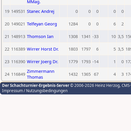
MMag.
19
149531
Stanec Andrej
0
0
0
0
0
20
149021
Telfeyan Georg
1284
0
0
6
2
21
148913
Thomson Ian
1308
1341
-33
10
3,5
15
22
116389
Wirrer Horst Dr.
1803
1797
6
5
3,5
18
23
116390
Wirrer Joerg Dr.
1779
1793
-14
1
0
17
Zimmermann
24
116849
1432
1365
67
4
3
17
Thomas
Der Schachturnier-Ergebnis-Server
© 2006-2026 Heinz Herzog
, CMS
Impressum / Nutzungsbedingungen