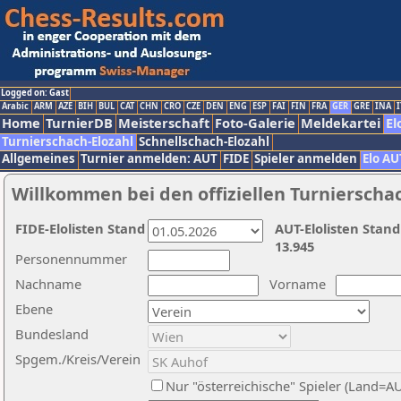
Logged on: Gast
Arabic
ARM
AZE
BIH
BUL
CAT
CHN
CRO
CZE
DEN
ENG
ESP
FAI
FIN
FRA
GER
GRE
INA
I
Home
TurnierDB
Meisterschaft
Foto-Galerie
Meldekartei
El
Turnierschach-Elozahl
Schnellschach-Elozahl
Allgemeines
Turnier anmelden: AUT
FIDE
Spieler anmelden
Elo AU
Willkommen bei den offiziellen Turnierscha
FIDE-Elolisten Stand
AUT-Elolisten Stand
13.945
Personennummer
Nachname
Vorname
Ebene
Bundesland
Spgem./Kreis/Verein
Nur "österreichische" Spieler (Land=A