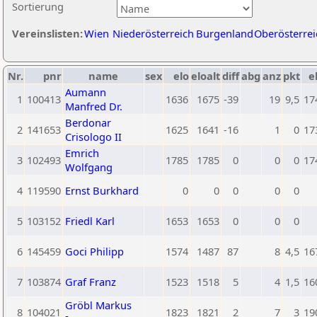
Sortierung
Vereinslisten:
Wien
Niederösterreich
Burgenland
Oberösterrei
Nr.
pnr
name
sex
elo
eloalt
diff
abg
anz
pkt
e
Aumann
1
100413
1636
1675
-39
19
9,5
17
Manfred Dr.
Berdonar
2
141653
1625
1641
-16
1
0
17
Crisologo II
Emrich
3
102493
1785
1785
0
0
0
17
Wolfgang
4
119590
Ernst Burkhard
0
0
0
0
0
5
103152
Friedl Karl
1653
1653
0
0
0
6
145459
Goci Philipp
1574
1487
87
8
4,5
16
7
103874
Graf Franz
1523
1518
5
4
1,5
16
Gröbl Markus
8
104021
1823
1821
2
7
3
19