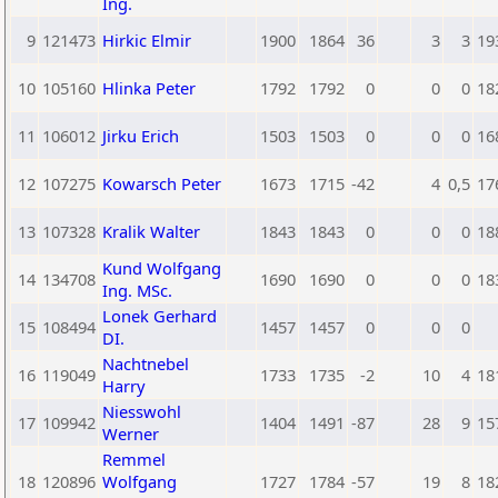
Ing.
9
121473
Hirkic Elmir
1900
1864
36
3
3
19
10
105160
Hlinka Peter
1792
1792
0
0
0
18
11
106012
Jirku Erich
1503
1503
0
0
0
16
12
107275
Kowarsch Peter
1673
1715
-42
4
0,5
17
13
107328
Kralik Walter
1843
1843
0
0
0
18
Kund Wolfgang
14
134708
1690
1690
0
0
0
18
Ing. MSc.
Lonek Gerhard
15
108494
1457
1457
0
0
0
DI.
Nachtnebel
16
119049
1733
1735
-2
10
4
18
Harry
Niesswohl
17
109942
1404
1491
-87
28
9
15
Werner
Remmel
18
120896
Wolfgang
1727
1784
-57
19
8
18