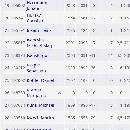
Herrmann
19
105002
2028
2031
-3
4
1
20
Johann
Hursky
20
105741
1554
1561
-7
2
1
15
Christian
21
105791
Insam Heinz
2126
2124
2
1
1
21
Ivancsics
22
105817
2091
2098
-7
7
2,5
21
Michael Mag.
23
138374
Ivanyk Igor
2000
2031
-31
14
4,5
20
Kaspar
24
130212
1928
1892
36
8
6
19
Sebastian
25
107002
Koffler Daniel
2102
2102
0
0
0
21
Kramer
26
148733
w
0
0
0
0
0
Margarita
27
107684
Künzl Michael
1869
1886
-17
3
1
19
28
139560
Kwech Martin
1585
1556
29
7
4,5
17