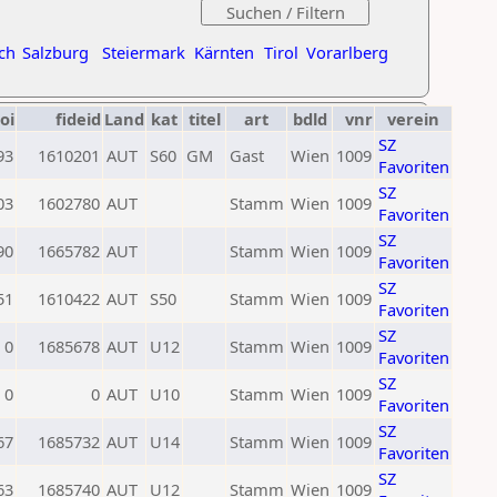
ch
Salzburg
Steiermark
Kärnten
Tirol
Vorarlberg
oi
fideid
Land
kat
titel
art
bdld
vnr
verein
SZ
93
1610201
AUT
S60
GM
Gast
Wien
1009
Favoriten
SZ
03
1602780
AUT
Stamm
Wien
1009
Favoriten
SZ
90
1665782
AUT
Stamm
Wien
1009
Favoriten
SZ
51
1610422
AUT
S50
Stamm
Wien
1009
Favoriten
SZ
0
1685678
AUT
U12
Stamm
Wien
1009
Favoriten
SZ
0
0
AUT
U10
Stamm
Wien
1009
Favoriten
SZ
67
1685732
AUT
U14
Stamm
Wien
1009
Favoriten
SZ
63
1685740
AUT
U12
Stamm
Wien
1009