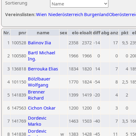
Sortierung
Vereinslisten:
Wien
Niederösterreich
Burgenland
Oberösterrei
Nr.
pnr
name
sex
elo
eloalt
diff
abg
anz
pkt
el
1
100528
Balinov Ilia
2358
2372
-14
17
9,5
23
Bartl Michael
2
100580
1966
1966
0
0
0
20
Ing.
3
136818
Berrouka Elias
1834
1820
14
7
4
18
Bölzlbauer
4
101150
1770
1824
-54
8
2,5
18
Wolfgang
Brenner
5
141839
1399
1419
-20
4
2
Richard
6
147563
Cichon Oskar
1200
1200
0
3
0
Dordevic
7
141769
1463
1503
-40
7
3,5
16
Marko
Dordevic
8
141838
w
1383
1428
-45
11
5
15