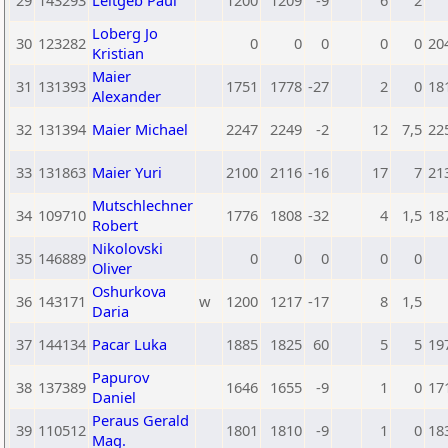
29
143293
Leitgeb Paul
1200
1209
-9
6
2
Loberg Jo
30
123282
0
0
0
0
0
20
Kristian
Maier
31
131393
1751
1778
-27
2
0
18
Alexander
32
131394
Maier Michael
2247
2249
-2
12
7,5
22
33
131863
Maier Yuri
2100
2116
-16
17
7
21
Mutschlechner
34
109710
1776
1808
-32
4
1,5
18
Robert
Nikolovski
35
146889
0
0
0
0
0
Oliver
Oshurkova
36
143171
w
1200
1217
-17
8
1,5
Daria
37
144134
Pacar Luka
1885
1825
60
5
5
19
Papurov
38
137389
1646
1655
-9
1
0
17
Daniel
Peraus Gerald
39
110512
1801
1810
-9
1
0
18
Mag.