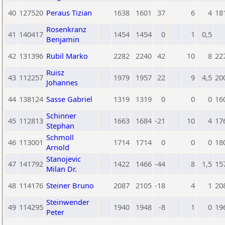
40
127520
Peraus Tizian
1638
1601
37
6
4
18
Rosenkranz
41
140417
1454
1454
0
1
0,5
Benjamin
42
131396
Rubil Marko
2282
2240
42
10
8
22
Ruisz
43
112257
1979
1957
22
9
4,5
20
Johannes
44
138124
Sasse Gabriel
1319
1319
0
0
0
16
Schinner
45
112813
1663
1684
-21
10
4
17
Stephan
Schmoll
46
113001
1714
1714
0
0
0
18
Arnold
Stanojevic
47
141792
1422
1466
-44
8
1,5
15
Milan Dr.
48
114176
Steiner Bruno
2087
2105
-18
4
1
20
Steinwender
49
114295
1940
1948
-8
1
0
19
Peter