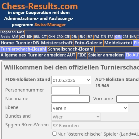
Logged on: Gast
Arabic
ARM
AZE
BIH
BUL
CAT
CHN
CRO
CZE
DEN
ENG
ESP
FAI
FIN
FRA
GER
GRE
INA
I
Home
TurnierDB
Meisterschaft
Foto-Galerie
Meldekartei
El
Turnierschach-Elozahl
Schnellschach-Elozahl
Allgemeines
Turnier anmelden: AUT
FIDE
Spieler anmelden
Elo AU
Willkommen bei den offiziellen Turnierscha
FIDE-Elolisten Stand
AUT-Elolisten Stand
13.945
Personennummer
Nachname
Vorname
Ebene
Bundesland
Spgem./Kreis/Verein
Nur "österreichische" Spieler (Land=A