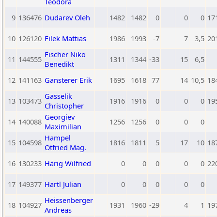
Teodora
9
136476
Dudarev Oleh
1482
1482
0
0
0
17
10
126120
Filek Mattias
1986
1993
-7
7
3,5
20
Fischer Niko
11
144555
1311
1344
-33
15
6,5
Benedikt
12
141163
Gansterer Erik
1695
1618
77
14
10,5
18
Gasselik
13
103473
1916
1916
0
0
0
19
Christopher
Georgiev
14
140088
1256
1256
0
0
0
Maximilian
Hampel
15
104598
1816
1811
5
17
10
18
Otfried Mag.
16
130233
Härig Wilfried
0
0
0
0
0
22
17
149377
Hartl Julian
0
0
0
0
0
Heissenberger
18
104927
1931
1960
-29
4
1
19
Andreas