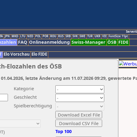
Servert
TA
JPN
MKD
LTU
NED
POL
POR
ROU
RUS
SRB
SVK
SWE
TUR
UKR
VIE
FontSize:11pt
ozahlen
FAQ
Onlineanmeldung
Swiss-Manager
ÖSB
FIDE
T
Elo Vorschau
Elo FIDE
ch-Elozahlen des ÖSB
 01.04.2026, letzte Änderung am 11.07.2026 09:29, gewertete P
Kategorie
Geschlecht
Spielberechtigung
Top 100
UT)