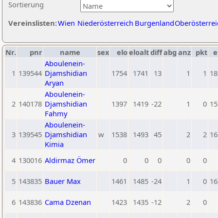
Sortierung
Vereinslisten:
Wien
Niederösterreich
Burgenland
Oberösterrei
Nr.
pnr
name
sex
elo
eloalt
diff
abg
anz
pkt
e
Aboulenein-
1
139544
Djamshidian
1754
1741
13
1
1
18
Aryan
Aboulenein-
2
140178
Djamshidian
1397
1419
-22
1
0
15
Fahmy
Aboulenein-
3
139545
Djamshidian
w
1538
1493
45
2
2
16
Kimia
4
130016
Aldirmaz Ömer
0
0
0
0
0
5
143835
Bauer Max
1461
1485
-24
1
0
16
6
143836
Cama Dzenan
1423
1435
-12
2
0