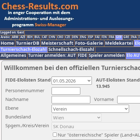
Logged on: Gast
Arabic
ARM
AZE
BIH
BUL
CAT
CHN
CRO
CZE
DEN
ENG
ESP
FAI
FIN
FRA
GER
GRE
INA
I
Home
TurnierDB
Meisterschaft
Foto-Galerie
Meldekartei
El
Turnierschach-Elozahl
Schnellschach-Elozahl
Allgemeines
Turnier anmelden: AUT
FIDE
Spieler anmelden
Elo AU
Willkommen bei den offiziellen Turnierscha
FIDE-Elolisten Stand
AUT-Elolisten Stand
13.945
Personennummer
Nachname
Vorname
Ebene
Bundesland
Spgem./Kreis/Verein
Nur "österreichische" Spieler (Land=A