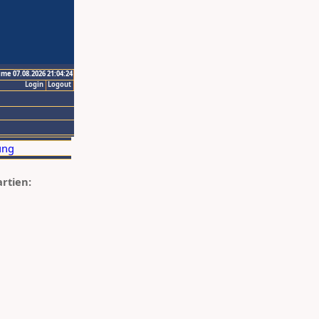
ime 07.08.2026 21:04:24
Login
Logout
artien: