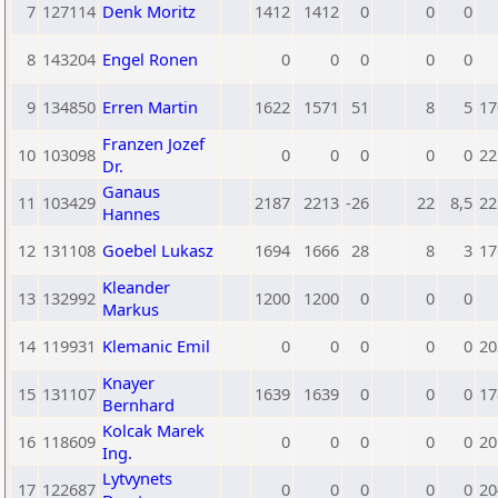
7
127114
Denk Moritz
1412
1412
0
0
0
8
143204
Engel Ronen
0
0
0
0
0
9
134850
Erren Martin
1622
1571
51
8
5
17
Franzen Jozef
10
103098
0
0
0
0
0
22
Dr.
Ganaus
11
103429
2187
2213
-26
22
8,5
22
Hannes
12
131108
Goebel Lukasz
1694
1666
28
8
3
17
Kleander
13
132992
1200
1200
0
0
0
Markus
14
119931
Klemanic Emil
0
0
0
0
0
20
Knayer
15
131107
1639
1639
0
0
0
17
Bernhard
Kolcak Marek
16
118609
0
0
0
0
0
20
Ing.
Lytvynets
17
122687
0
0
0
0
0
20