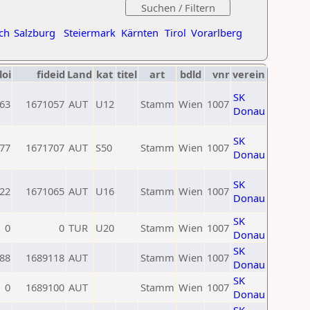
ch
Salzburg
Steiermark
Kärnten
Tirol
Vorarlberg
loi
fideid
Land
kat
titel
art
bdld
vnr
verein
SK
63
1671057
AUT
U12
Stamm
Wien
1007
Donau
SK
77
1671707
AUT
S50
Stamm
Wien
1007
Donau
SK
22
1671065
AUT
U16
Stamm
Wien
1007
Donau
SK
0
0
TUR
U20
Stamm
Wien
1007
Donau
SK
88
1689118
AUT
Stamm
Wien
1007
Donau
SK
0
1689100
AUT
Stamm
Wien
1007
Donau