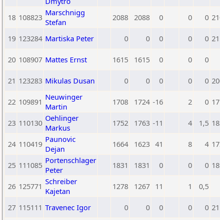
Dmytro
Marschnigg
18
108823
2088
2088
0
0
0
21
Stefan
19
123284
Martiska Peter
0
0
0
0
0
21
20
108907
Mattes Ernst
1615
1615
0
0
0
21
123283
Mikulas Dusan
0
0
0
0
0
20
Neuwinger
22
109891
1708
1724
-16
2
0
17
Martin
Oehlinger
23
110130
1752
1763
-11
4
1,5
18
Markus
Paunovic
24
110419
1664
1623
41
8
4
17
Dejan
Portenschlager
25
111085
1831
1831
0
0
0
18
Peter
Schreiber
26
125771
1278
1267
11
1
0,5
Kajetan
27
115111
Travenec Igor
0
0
0
0
0
21