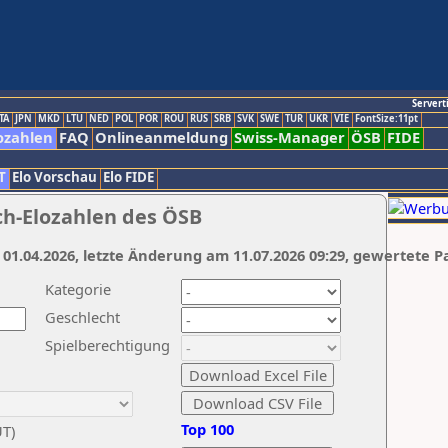
Servert
TA
JPN
MKD
LTU
NED
POL
POR
ROU
RUS
SRB
SVK
SWE
TUR
UKR
VIE
FontSize:11pt
ozahlen
FAQ
Onlineanmeldung
Swiss-Manager
ÖSB
FIDE
T
Elo Vorschau
Elo FIDE
ch-Elozahlen des ÖSB
 01.04.2026, letzte Änderung am 11.07.2026 09:29, gewertete P
Kategorie
Geschlecht
Spielberechtigung
Top 100
UT)