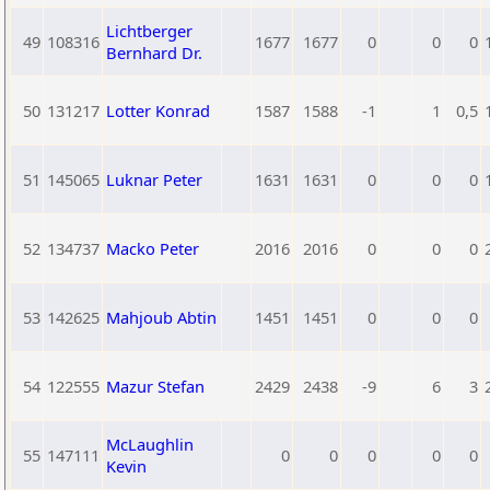
Lichtberger
49
108316
1677
1677
0
0
0
Bernhard Dr.
50
131217
Lotter Konrad
1587
1588
-1
1
0,5
51
145065
Luknar Peter
1631
1631
0
0
0
52
134737
Macko Peter
2016
2016
0
0
0
53
142625
Mahjoub Abtin
1451
1451
0
0
0
54
122555
Mazur Stefan
2429
2438
-9
6
3
McLaughlin
55
147111
0
0
0
0
0
Kevin