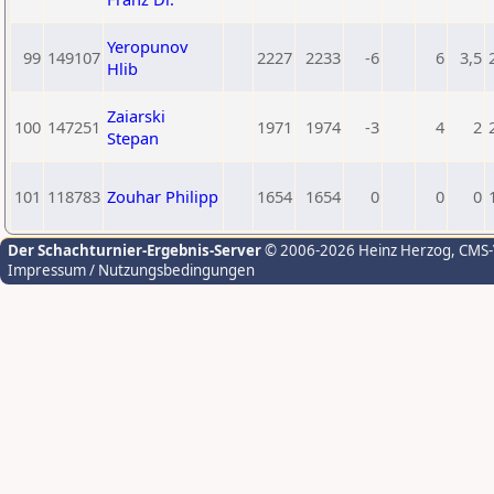
Yeropunov
99
149107
2227
2233
-6
6
3,5
Hlib
Zaiarski
100
147251
1971
1974
-3
4
2
Stepan
101
118783
Zouhar Philipp
1654
1654
0
0
0
Der Schachturnier-Ergebnis-Server
© 2006-2026 Heinz Herzog
, CMS
Impressum / Nutzungsbedingungen