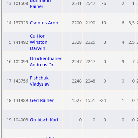
Buhmann
13
101508
2541
2547
-6
2
1
Rainer
14
137923
Csontos Aron
2200
2190
10
6
3,5
Cu Hor
15
141492
Winston
2328
2325
3
4
2,5
Darwin
Druckenthaner
16
102099
2247
2247
0
9
7
Andreas Dr.
Fishchuk
17
143756
2248
2248
0
0
0
Vladyslav
18
141989
Gerl Rainer
1527
1551
-24
1
0
19
104008
Grillitsch Karl
0
0
0
0
0