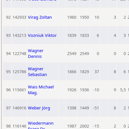
92
142933
Virag Zoltan
1960
1950
10
3
2
93
143213
Vozniuk Viktor
1839
1833
6
4
3
Wagner
94
122748
2549
2549
0
0
0
Dennis
Wagner
95
125786
1866
1829
37
8
6
Sebastian
Wais Michael
96
115661
1926
1936
-10
9
5,5
Mag.
97
146916
Weber Jörg
1398
1449
-51
8
2
Wiedermann
98
116146
1987
2002
-15
2
0
Franz Dr.