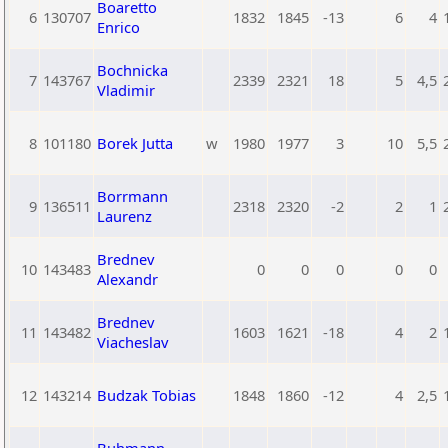
Boaretto
6
130707
1832
1845
-13
6
4
Enrico
Bochnicka
7
143767
2339
2321
18
5
4,5
Vladimir
8
101180
Borek Jutta
w
1980
1977
3
10
5,5
Borrmann
9
136511
2318
2320
-2
2
1
Laurenz
Brednev
10
143483
0
0
0
0
0
Alexandr
Brednev
11
143482
1603
1621
-18
4
2
Viacheslav
12
143214
Budzak Tobias
1848
1860
-12
4
2,5