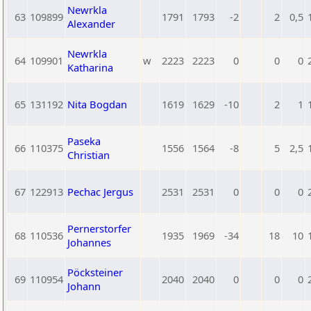
Newrkla
63
109899
1791
1793
-2
2
0,5
Alexander
Newrkla
64
109901
w
2223
2223
0
0
0
Katharina
65
131192
Nita Bogdan
1619
1629
-10
2
1
Paseka
66
110375
1556
1564
-8
5
2,5
Christian
67
122913
Pechac Jergus
2531
2531
0
0
0
Pernerstorfer
68
110536
1935
1969
-34
18
10
Johannes
Pöcksteiner
69
110954
2040
2040
0
0
0
Johann