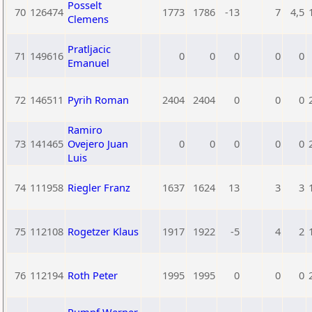
Posselt
70
126474
1773
1786
-13
7
4,5
Clemens
Pratljacic
71
149616
0
0
0
0
0
Emanuel
72
146511
Pyrih Roman
2404
2404
0
0
0
Ramiro
73
141465
Ovejero Juan
0
0
0
0
0
Luis
74
111958
Riegler Franz
1637
1624
13
3
3
75
112108
Rogetzer Klaus
1917
1922
-5
4
2
76
112194
Roth Peter
1995
1995
0
0
0