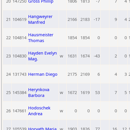
20
147250
Gross Phillip
1806
1813
-7
7
4
Hangweyrer
21
104619
2166
2183
-17
9
4
Manfred
Hausmeister
22
104814
1854
1854
0
0
0
Thomas
Hayden Evelyn
23
104830
w
1631
1674
-43
2
0
Mag.
24
131743
Herman Diego
2175
2169
6
4
3
Herynkova
25
145384
w
1672
1619
53
7
5
Barbora
Hodoschek
26
147661
w
0
0
0
0
0
Andrea
27
105539
Horvath Maria
w
1903
1826
77
16
12