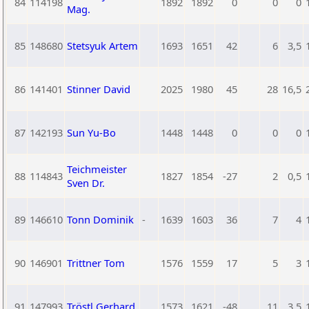
84
114198
1892
1892
0
0
0
Mag.
85
148680
Stetsyuk Artem
1693
1651
42
6
3,5
86
141401
Stinner David
2025
1980
45
28
16,5
87
142193
Sun Yu-Bo
1448
1448
0
0
0
Teichmeister
88
114843
1827
1854
-27
2
0,5
Sven Dr.
89
146610
Tonn Dominik
-
1639
1603
36
7
4
90
146901
Trittner Tom
1576
1559
17
5
3
91
147993
Tröstl Gerhard
1573
1621
-48
11
3,5