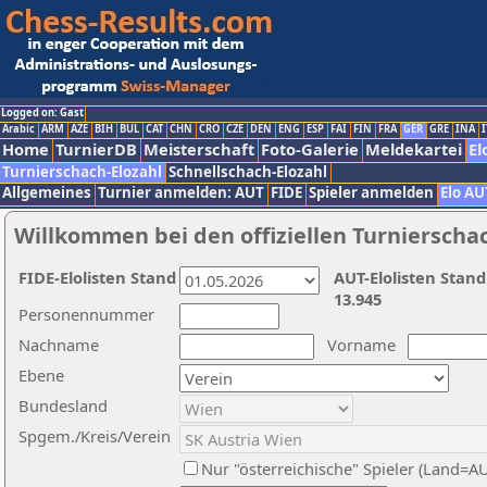
Logged on: Gast
Arabic
ARM
AZE
BIH
BUL
CAT
CHN
CRO
CZE
DEN
ENG
ESP
FAI
FIN
FRA
GER
GRE
INA
I
Home
TurnierDB
Meisterschaft
Foto-Galerie
Meldekartei
El
Turnierschach-Elozahl
Schnellschach-Elozahl
Allgemeines
Turnier anmelden: AUT
FIDE
Spieler anmelden
Elo AU
Willkommen bei den offiziellen Turnierscha
FIDE-Elolisten Stand
AUT-Elolisten Stand
13.945
Personennummer
Nachname
Vorname
Ebene
Bundesland
Spgem./Kreis/Verein
Nur "österreichische" Spieler (Land=A