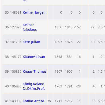
35
148681
Kellner Jürgen
0
0
0
0
0
Kellner
36
127876
1656
1813
-157
22
7,5
Nikolaus
37
141706
Kern Julian
1897
1875
22
10
6,5
38
145177
Kitanovic Ivan
1368
1384
-16
1
0
39
106835
Knaus Thomas
1907
1906
1
2
1,5
König Roland
40
106986
1763
1791
-28
4
1
Dr.Dkfm.Prof.
41
143083
Kotliar Anfisa
w
1711
1712
-1
9
5,5