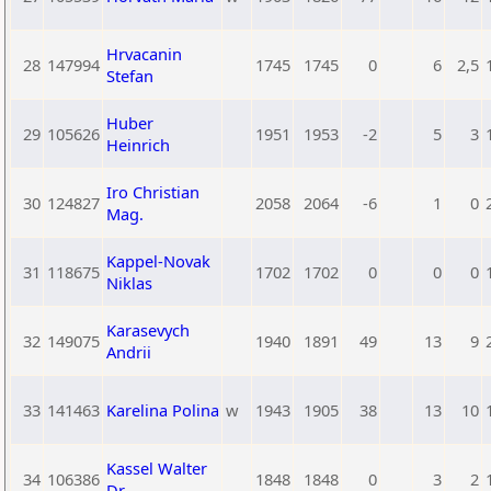
Hrvacanin
28
147994
1745
1745
0
6
2,5
Stefan
Huber
29
105626
1951
1953
-2
5
3
Heinrich
Iro Christian
30
124827
2058
2064
-6
1
0
Mag.
Kappel-Novak
31
118675
1702
1702
0
0
0
Niklas
Karasevych
32
149075
1940
1891
49
13
9
Andrii
33
141463
Karelina Polina
w
1943
1905
38
13
10
Kassel Walter
34
106386
1848
1848
0
3
2
Dr.