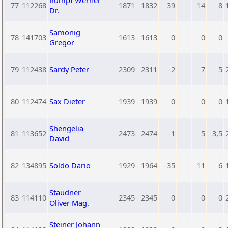
Rumpf Werner
77
112268
1871
1832
39
14
8
Dr.
Samonig
78
141703
1613
1613
0
0
0
Gregor
79
112438
Sardy Peter
2309
2311
-2
7
5
80
112474
Sax Dieter
1939
1939
0
0
0
Shengelia
81
113652
2473
2474
-1
5
3,5
David
82
134895
Soldo Dario
1929
1964
-35
11
6
Staudner
83
114110
2345
2345
0
0
0
Oliver Mag.
Steiner Johann