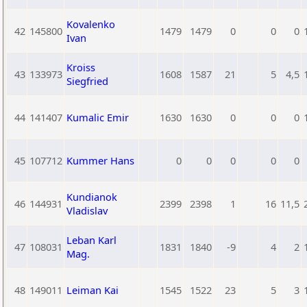
Kovalenko
42
145800
1479
1479
0
0
0
Ivan
Kroiss
43
133973
1608
1587
21
5
4,5
Siegfried
44
141407
Kumalic Emir
1630
1630
0
0
0
45
107712
Kummer Hans
0
0
0
0
0
Kundianok
46
144931
2399
2398
1
16
11,5
Vladislav
Leban Karl
47
108031
1831
1840
-9
4
2
Mag.
48
149011
Leiman Kai
1545
1522
23
5
3