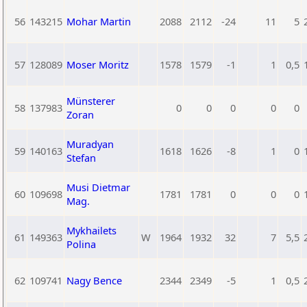
56
143215
Mohar Martin
2088
2112
-24
11
5
57
128089
Moser Moritz
1578
1579
-1
1
0,5
Münsterer
58
137983
0
0
0
0
0
Zoran
Muradyan
59
140163
1618
1626
-8
1
0
Stefan
Musi Dietmar
60
109698
1781
1781
0
0
0
Mag.
Mykhailets
61
149363
W
1964
1932
32
7
5,5
Polina
62
109741
Nagy Bence
2344
2349
-5
1
0,5