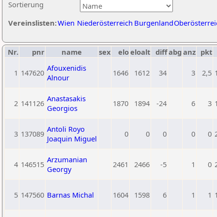
Sortierung
Vereinslisten:
Wien
Niederösterreich
Burgenland
Oberösterrei
Nr.
pnr
name
sex
elo
eloalt
diff
abg
anz
pkt
Afouxenidis
1
147620
1646
1612
34
3
2,5
Alnour
Anastasakis
2
141126
1870
1894
-24
6
3
Georgios
Antoli Royo
3
137089
0
0
0
0
0
Joaquin Miguel
Arzumanian
4
146515
2461
2466
-5
1
0
Georgy
5
147560
Barnas Michal
1604
1598
6
1
1