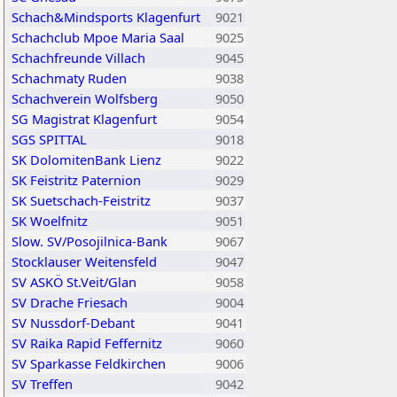
Schach&Mindsports Klagenfurt
9021
Schachclub Mpoe Maria Saal
9025
Schachfreunde Villach
9045
Schachmaty Ruden
9038
Schachverein Wolfsberg
9050
SG Magistrat Klagenfurt
9054
SGS SPITTAL
9018
SK DolomitenBank Lienz
9022
SK Feistritz Paternion
9029
SK Suetschach-Feistritz
9037
SK Woelfnitz
9051
Slow. SV/Posojilnica-Bank
9067
Stocklauser Weitensfeld
9047
SV ASKÖ St.Veit/Glan
9058
SV Drache Friesach
9004
SV Nussdorf-Debant
9041
SV Raika Rapid Feffernitz
9060
SV Sparkasse Feldkirchen
9006
SV Treffen
9042