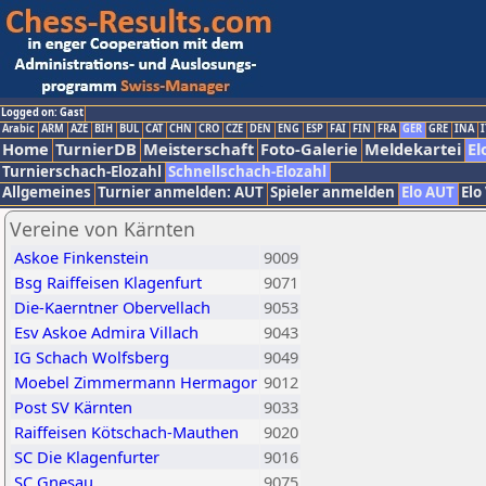
Logged on: Gast
Arabic
ARM
AZE
BIH
BUL
CAT
CHN
CRO
CZE
DEN
ENG
ESP
FAI
FIN
FRA
GER
GRE
INA
I
Home
TurnierDB
Meisterschaft
Foto-Galerie
Meldekartei
El
Turnierschach-Elozahl
Schnellschach-Elozahl
Allgemeines
Turnier anmelden: AUT
Spieler anmelden
Elo AUT
Elo
Vereine von Kärnten
Askoe Finkenstein
9009
Bsg Raiffeisen Klagenfurt
9071
Die-Kaerntner Obervellach
9053
Esv Askoe Admira Villach
9043
IG Schach Wolfsberg
9049
Moebel Zimmermann Hermagor
9012
Post SV Kärnten
9033
Raiffeisen Kötschach-Mauthen
9020
SC Die Klagenfurter
9016
SC Gnesau
9075