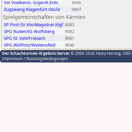
Vst Voelkerm. Gojer/K.Ents
9046
Zugzwang Klagenfurt Otoče
9007
Spielgemeinschaften von Kärnten
SP Post-SV Ktn/Magistrat Klgf
9083
SPG Ruden/IG Wolfsberg
9082
SPG St. Veit/Friesach
9081
SPG Wölfnitz/Weitensfeld
9048
Der Schachturnier-Ergebnis-Server
© 2006-2026 Heinz Herzog
, CMS
Impressum / Nutzungsbedingungen