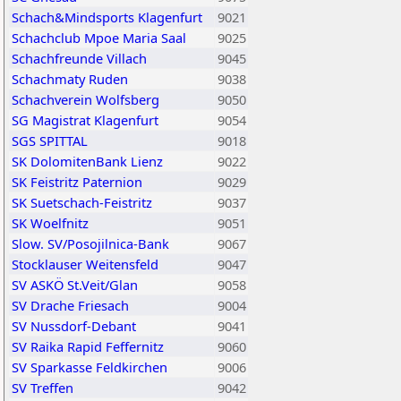
Schach&Mindsports Klagenfurt
9021
Schachclub Mpoe Maria Saal
9025
Schachfreunde Villach
9045
Schachmaty Ruden
9038
Schachverein Wolfsberg
9050
SG Magistrat Klagenfurt
9054
SGS SPITTAL
9018
SK DolomitenBank Lienz
9022
SK Feistritz Paternion
9029
SK Suetschach-Feistritz
9037
SK Woelfnitz
9051
Slow. SV/Posojilnica-Bank
9067
Stocklauser Weitensfeld
9047
SV ASKÖ St.Veit/Glan
9058
SV Drache Friesach
9004
SV Nussdorf-Debant
9041
SV Raika Rapid Feffernitz
9060
SV Sparkasse Feldkirchen
9006
SV Treffen
9042