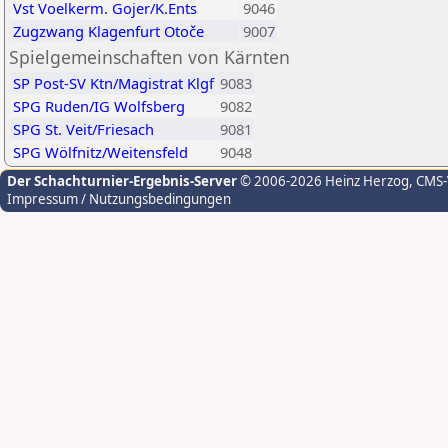
Vst Voelkerm. Gojer/K.Ents
9046
Zugzwang Klagenfurt Otoče
9007
Spielgemeinschaften von Kärnten
SP Post-SV Ktn/Magistrat Klgf
9083
SPG Ruden/IG Wolfsberg
9082
SPG St. Veit/Friesach
9081
SPG Wölfnitz/Weitensfeld
9048
Der Schachturnier-Ergebnis-Server
© 2006-2026 Heinz Herzog
, CMS
Impressum / Nutzungsbedingungen