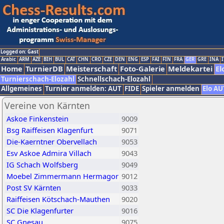
Logged on: Gast
Arabic
ARM
AZE
BIH
BUL
CAT
CHN
CRO
CZE
DEN
ENG
ESP
FAI
FIN
FRA
GER
GRE
INA
I
Home
TurnierDB
Meisterschaft
Foto-Galerie
Meldekartei
El
Turnierschach-Elozahl
Schnellschach-Elozahl
Allgemeines
Turnier anmelden: AUT
FIDE
Spieler anmelden
Elo AU
Vereine von Kärnten
Askoe Finkenstein
9009
Bsg Raiffeisen Klagenfurt
9071
Die-Kaerntner Obervellach
9053
Esv Askoe Admira Villach
9043
IG Schach Wolfsberg
9049
Moebel Zimmermann Hermagor
9012
Post SV Kärnten
9033
Raiffeisen Kötschach-Mauthen
9020
SC Die Klagenfurter
9016
SC Gnesau
9075