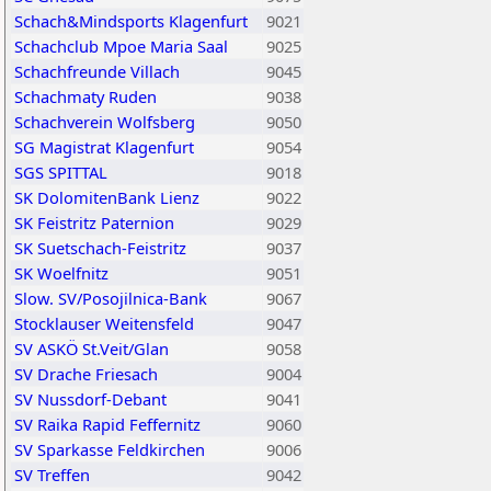
Schach&Mindsports Klagenfurt
9021
Schachclub Mpoe Maria Saal
9025
Schachfreunde Villach
9045
Schachmaty Ruden
9038
Schachverein Wolfsberg
9050
SG Magistrat Klagenfurt
9054
SGS SPITTAL
9018
SK DolomitenBank Lienz
9022
SK Feistritz Paternion
9029
SK Suetschach-Feistritz
9037
SK Woelfnitz
9051
Slow. SV/Posojilnica-Bank
9067
Stocklauser Weitensfeld
9047
SV ASKÖ St.Veit/Glan
9058
SV Drache Friesach
9004
SV Nussdorf-Debant
9041
SV Raika Rapid Feffernitz
9060
SV Sparkasse Feldkirchen
9006
SV Treffen
9042