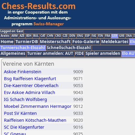
Logged on: Gast
Arabic
ARM
AZE
BIH
BUL
CAT
CHN
CRO
CZE
DEN
ENG
ESP
FAI
FIN
FRA
GER
GRE
INA
I
Home
TurnierDB
Meisterschaft
Foto-Galerie
Meldekartei
El
Turnierschach-Elozahl
Schnellschach-Elozahl
Allgemeines
Turnier anmelden: AUT
FIDE
Spieler anmelden
Elo AU
Vereine von Kärnten
Askoe Finkenstein
9009
Bsg Raiffeisen Klagenfurt
9071
Die-Kaerntner Obervellach
9053
Esv Askoe Admira Villach
9043
IG Schach Wolfsberg
9049
Moebel Zimmermann Hermagor
9012
Post SV Kärnten
9033
Raiffeisen Kötschach-Mauthen
9020
SC Die Klagenfurter
9016
SC Gnesau
9075