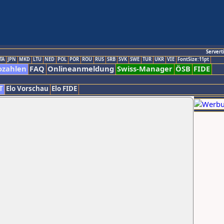
Servert
TA
JPN
MKD
LTU
NED
POL
POR
ROU
RUS
SRB
SVK
SWE
TUR
UKR
VIE
FontSize:11pt
ozahlen
FAQ
Onlineanmeldung
Swiss-Manager
ÖSB
FIDE
T
Elo Vorschau
Elo FIDE