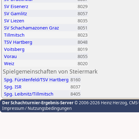
SV Eisenerz
8029
SV Gamlitz
8057
SV Liezen
8035
SV Schachamazonen Graz
8051
Tillmitsch
8023
TSV Hartberg
8048
Voitsberg
8019
Vorau
8055
Weiz
8020
Spielgemeinschaften von Steiermark
Spg. Fürstenfeld/TSV Hartberg
8160
Spg. ISR
8037
Spg. Leibnitz/Tillmitsch
8405
Der Schachturnier-Ergebnis-Server
© 2006-2026 Heinz Herzog
, CMS
Impressum / Nutzungsbedingungen