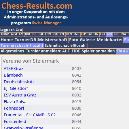
Logged on: Gast
Arabic
ARM
AZE
BIH
BUL
CAT
CHN
CRO
CZE
DEN
ENG
ESP
FAI
FIN
FRA
GER
GRE
INA
I
Home
TurnierDB
Meisterschaft
Foto-Galerie
Meldekartei
El
Turnierschach-Elozahl
Schnellschach-Elozahl
Allgemeines
Turnier anmelden: AUT
FIDE
Spieler anmelden
Elo AU
Vereine von Steiermark
ATSE Graz
8407
Bärnbach
8042
Deutschfeistritz
8054
EJ. Gleisdorf
8010
ESV Austria Graz
8002
Flavia Solva
8013
Fohnsdorf
8030
Frauental - FH CAMPUS 02
8046
Fürstenfeld
8044
Gratwein-Straßengel
8059