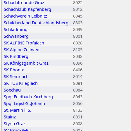
Schachfreunde Graz
8022
Schachklub Kapfenberg
8012
Schachverein Leibnitz
8045
Schilcherland Deutschlandsberg
8303
Schladming
8039
Schwanberg
8001
SK ALPINE Trofaiach
8028
SK Alpine Zeltweg
8105
SK Kindberg
8038
SK Königsgambit Graz
8096
SK Phönix
8406
SK Semriach
8014
SK TUS Krieglach
8081
Soechau
8084
Spg. Feldbach-Kirchberg
8043
Spg. Ligist-St.Johann
8056
St. Martin i. S.
8133
Stainz
8091
Styria Graz
8008
SV Bruck/Mur
8007