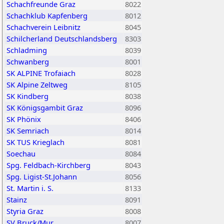
Schachfreunde Graz
8022
Schachklub Kapfenberg
8012
Schachverein Leibnitz
8045
Schilcherland Deutschlandsberg
8303
Schladming
8039
Schwanberg
8001
SK ALPINE Trofaiach
8028
SK Alpine Zeltweg
8105
SK Kindberg
8038
SK Königsgambit Graz
8096
SK Phönix
8406
SK Semriach
8014
SK TUS Krieglach
8081
Soechau
8084
Spg. Feldbach-Kirchberg
8043
Spg. Ligist-St.Johann
8056
St. Martin i. S.
8133
Stainz
8091
Styria Graz
8008
SV Bruck/Mur
8007