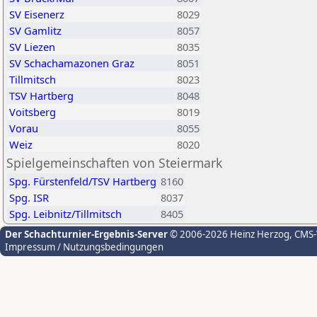
SV Eisenerz
8029
SV Gamlitz
8057
SV Liezen
8035
SV Schachamazonen Graz
8051
Tillmitsch
8023
TSV Hartberg
8048
Voitsberg
8019
Vorau
8055
Weiz
8020
Spielgemeinschaften von Steiermark
Spg. Fürstenfeld/TSV Hartberg
8160
Spg. ISR
8037
Spg. Leibnitz/Tillmitsch
8405
Der Schachturnier-Ergebnis-Server
© 2006-2026 Heinz Herzog
, CMS
Impressum / Nutzungsbedingungen