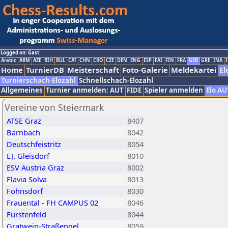
Logged on: Gast
Arabic
ARM
AZE
BIH
BUL
CAT
CHN
CRO
CZE
DEN
ENG
ESP
FAI
FIN
FRA
GER
GRE
INA
I
Home
TurnierDB
Meisterschaft
Foto-Galerie
Meldekartei
El
Turnierschach-Elozahl
Schnellschach-Elozahl
Allgemeines
Turnier anmelden: AUT
FIDE
Spieler anmelden
Elo AU
Vereine von Steiermark
ATSE Graz
8407
Bärnbach
8042
Deutschfeistritz
8054
EJ. Gleisdorf
8010
ESV Austria Graz
8002
Flavia Solva
8013
Fohnsdorf
8030
Frauental - FH CAMPUS 02
8046
Fürstenfeld
8044
Gratwein-Straßengel
8059