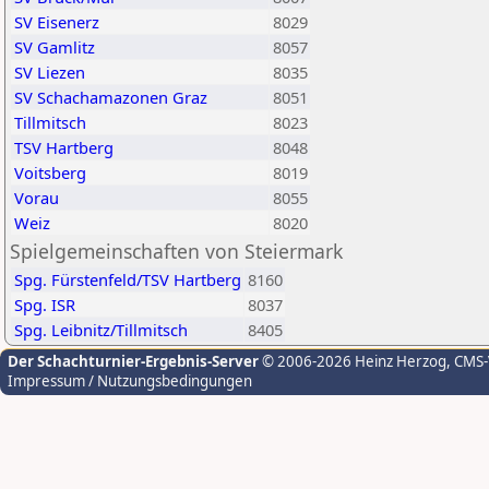
SV Eisenerz
8029
SV Gamlitz
8057
SV Liezen
8035
SV Schachamazonen Graz
8051
Tillmitsch
8023
TSV Hartberg
8048
Voitsberg
8019
Vorau
8055
Weiz
8020
Spielgemeinschaften von Steiermark
Spg. Fürstenfeld/TSV Hartberg
8160
Spg. ISR
8037
Spg. Leibnitz/Tillmitsch
8405
Der Schachturnier-Ergebnis-Server
© 2006-2026 Heinz Herzog
, CMS
Impressum / Nutzungsbedingungen