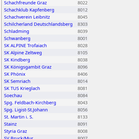
Schachfreunde Graz
8022
Schachklub Kapfenberg
8012
Schachverein Leibnitz
8045
Schilcherland Deutschlandsberg
8303
Schladming
8039
Schwanberg
8001
SK ALPINE Trofaiach
8028
SK Alpine Zeltweg
8105
SK Kindberg
8038
SK Königsgambit Graz
8096
SK Phönix
8406
SK Semriach
8014
SK TUS Krieglach
8081
Soechau
8084
Spg. Feldbach-Kirchberg
8043
Spg. Ligist-St.Johann
8056
St. Martin i. S.
8133
Stainz
8091
Styria Graz
8008
SV Bruck/Mur
8007