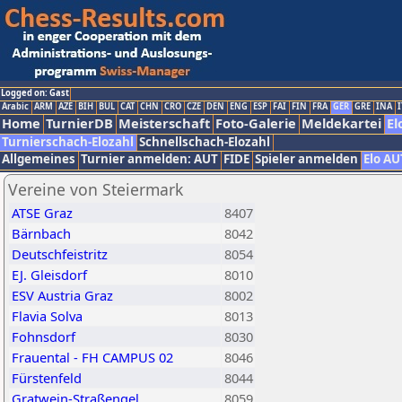
Logged on: Gast
Arabic
ARM
AZE
BIH
BUL
CAT
CHN
CRO
CZE
DEN
ENG
ESP
FAI
FIN
FRA
GER
GRE
INA
I
Home
TurnierDB
Meisterschaft
Foto-Galerie
Meldekartei
El
Turnierschach-Elozahl
Schnellschach-Elozahl
Allgemeines
Turnier anmelden: AUT
FIDE
Spieler anmelden
Elo AU
Vereine von Steiermark
ATSE Graz
8407
Bärnbach
8042
Deutschfeistritz
8054
EJ. Gleisdorf
8010
ESV Austria Graz
8002
Flavia Solva
8013
Fohnsdorf
8030
Frauental - FH CAMPUS 02
8046
Fürstenfeld
8044
Gratwein-Straßengel
8059