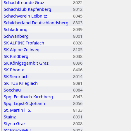
Schachfreunde Graz
8022
Schachklub Kapfenberg
8012
Schachverein Leibnitz
8045
Schilcherland Deutschlandsberg
8303
Schladming
8039
Schwanberg
8001
SK ALPINE Trofaiach
8028
SK Alpine Zeltweg
8105
SK Kindberg
8038
SK Königsgambit Graz
8096
SK Phönix
8406
SK Semriach
8014
SK TUS Krieglach
8081
Soechau
8084
Spg. Feldbach-Kirchberg
8043
Spg. Ligist-St.Johann
8056
St. Martin i. S.
8133
Stainz
8091
Styria Graz
8008
SV Bruck/Mur
8007