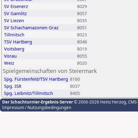
SV Eisenerz
8029
SV Gamlitz
8057
SV Liezen
8035
SV Schachamazonen Graz
8051
Tillmitsch
8023
TSV Hartberg
8048
Voitsberg
8019
Vorau
8055
Weiz
8020
Spielgemeinschaften von Steiermark
Spg. Fürstenfeld/TSV Hartberg
8160
Spg. ISR
8037
Spg. Leibnitz/Tillmitsch
8405
Der Schachturnier-Ergebnis-Server
© 2006-2026 Heinz Herzog
, CMS
Impressum / Nutzungsbedingungen