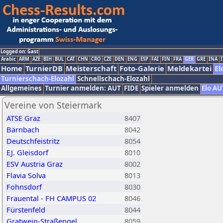
Logged on: Gast
Arabic
ARM
AZE
BIH
BUL
CAT
CHN
CRO
CZE
DEN
ENG
ESP
FAI
FIN
FRA
GER
GRE
INA
I
Home
TurnierDB
Meisterschaft
Foto-Galerie
Meldekartei
El
Turnierschach-Elozahl
Schnellschach-Elozahl
Allgemeines
Turnier anmelden: AUT
FIDE
Spieler anmelden
Elo AU
Vereine von Steiermark
ATSE Graz
8407
Bärnbach
8042
Deutschfeistritz
8054
EJ. Gleisdorf
8010
ESV Austria Graz
8002
Flavia Solva
8013
Fohnsdorf
8030
Frauental - FH CAMPUS 02
8046
Fürstenfeld
8044
Gratwein-Straßengel
8059