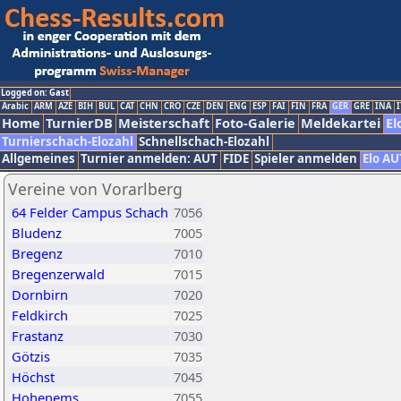
Logged on: Gast
Arabic
ARM
AZE
BIH
BUL
CAT
CHN
CRO
CZE
DEN
ENG
ESP
FAI
FIN
FRA
GER
GRE
INA
I
Home
TurnierDB
Meisterschaft
Foto-Galerie
Meldekartei
El
Turnierschach-Elozahl
Schnellschach-Elozahl
Allgemeines
Turnier anmelden: AUT
FIDE
Spieler anmelden
Elo AU
Vereine von Vorarlberg
64 Felder Campus Schach
7056
Bludenz
7005
Bregenz
7010
Bregenzerwald
7015
Dornbirn
7020
Feldkirch
7025
Frastanz
7030
Götzis
7035
Höchst
7045
Hohenems
7055