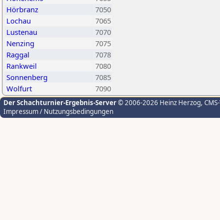
Hörbranz
7050
Lochau
7065
Lustenau
7070
Nenzing
7075
Raggal
7078
Rankweil
7080
Sonnenberg
7085
Wolfurt
7090
Der Schachturnier-Ergebnis-Server
© 2006-2026 Heinz Herzog
, CMS
Impressum / Nutzungsbedingungen