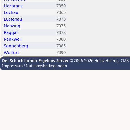
Hörbranz
7050
Lochau
7065
Lustenau
7070
Nenzing
7075
Raggal
7078
Rankweil
7080
Sonnenberg
7085
Wolfurt
7090
Der Schachturnier-Ergebnis-Server
© 2006-2026 Heinz Herzog
, CMS
Impressum / Nutzungsbedingungen