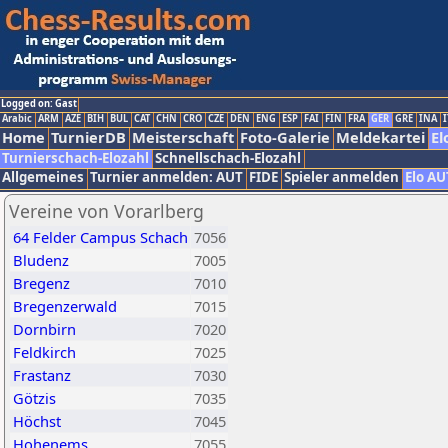
Logged on: Gast
Arabic
ARM
AZE
BIH
BUL
CAT
CHN
CRO
CZE
DEN
ENG
ESP
FAI
FIN
FRA
GER
GRE
INA
I
Home
TurnierDB
Meisterschaft
Foto-Galerie
Meldekartei
El
Turnierschach-Elozahl
Schnellschach-Elozahl
Allgemeines
Turnier anmelden: AUT
FIDE
Spieler anmelden
Elo AU
Vereine von Vorarlberg
64 Felder Campus Schach
7056
Bludenz
7005
Bregenz
7010
Bregenzerwald
7015
Dornbirn
7020
Feldkirch
7025
Frastanz
7030
Götzis
7035
Höchst
7045
Hohenems
7055