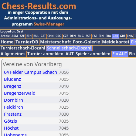
Logged on: Gast
Arabic
ARM
AZE
BIH
BUL
CAT
CHN
CRO
CZE
DEN
ENG
ESP
FAI
FIN
FRA
GER
GRE
INA
I
Home
TurnierDB
Meisterschaft
Foto-Galerie
Meldekartei
El
Turnierschach-Elozahl
Schnellschach-Elozahl
Allgemeines
Turnier anmelden: AUT
Spieler anmelden
Elo AUT
Elo
Vereine von Vorarlberg
64 Felder Campus Schach
7056
Bludenz
7005
Bregenz
7010
Bregenzerwald
7015
Dornbirn
7020
Feldkirch
7025
Frastanz
7030
Götzis
7035
Höchst
7045
Hohenems
7055