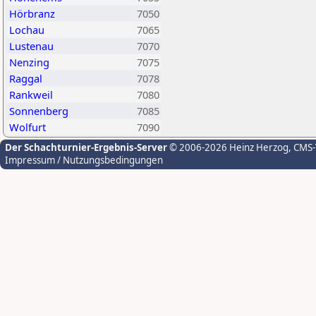
Hörbranz
7050
Lochau
7065
Lustenau
7070
Nenzing
7075
Raggal
7078
Rankweil
7080
Sonnenberg
7085
Wolfurt
7090
Der Schachturnier-Ergebnis-Server
© 2006-2026 Heinz Herzog
, CMS
Impressum / Nutzungsbedingungen