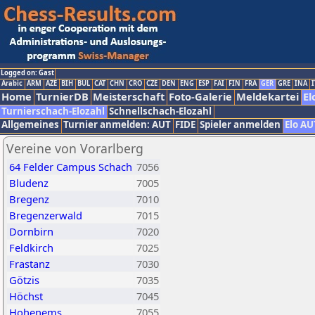
Logged on: Gast
Arabic
ARM
AZE
BIH
BUL
CAT
CHN
CRO
CZE
DEN
ENG
ESP
FAI
FIN
FRA
GER
GRE
INA
I
Home
TurnierDB
Meisterschaft
Foto-Galerie
Meldekartei
El
Turnierschach-Elozahl
Schnellschach-Elozahl
Allgemeines
Turnier anmelden: AUT
FIDE
Spieler anmelden
Elo AU
Vereine von Vorarlberg
64 Felder Campus Schach
7056
Bludenz
7005
Bregenz
7010
Bregenzerwald
7015
Dornbirn
7020
Feldkirch
7025
Frastanz
7030
Götzis
7035
Höchst
7045
Hohenems
7055